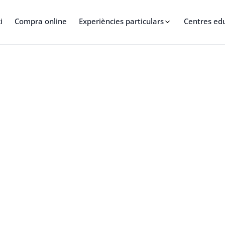
i
Compra online
Experiències particulars
Centres ed