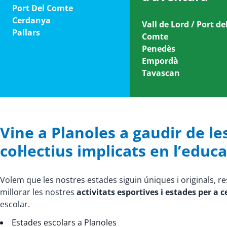
Port Del Comte
Cerdanya
Vall de Lord / Port de
Pallars
Comte
Penedès
Empordà
Tavascan
Vine a Planoles a gaudir de les
col·lectius implicats en l’educa
Volem que les nostres estades siguin úniques i originals, r
millorar les nostres
activitats esportives i estades per a 
escolar.
Estades escolars a Planoles