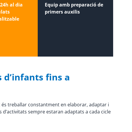
24h al dia
Equip amb preparació de
ulats
primers auxilis
litzable
 d’infants fins a
t és treballar constantment en elaborar, adaptar i
s d’activitats sempre estaran adaptats a cada cicle