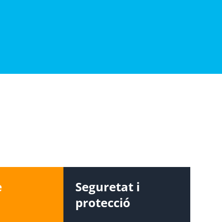
e
Seguretat i
protecció