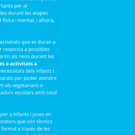
rtants per al
des durant les etapes
ísica i mental, i alhora,
activitats que es duran a
r resposta a possibles
rim als nens durant les
s o activitats a
cessitats dels infants i
parats per poder atendre
com als vegetarians o
jadors escolars amb total
er a infants i joves en
onitors que són tècnics
 formal a través de les