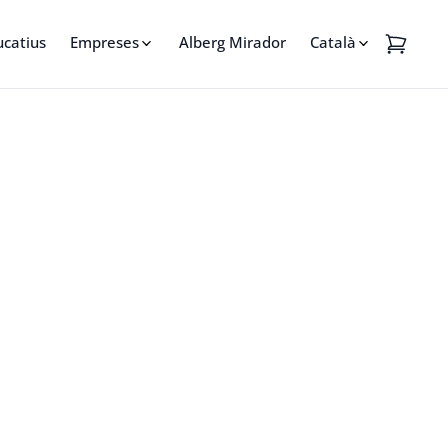
ucatius
Empreses
Alberg Mirador
Català