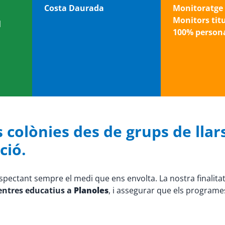
Costa Daurada
Monitoratge 
Monitors tit
l
100% persona
 colònies des de grups de llars
ció.
espectant sempre el medi que ens envolta. La nostra finalita
centres educatius a
Planoles
, i assegurar que els programe