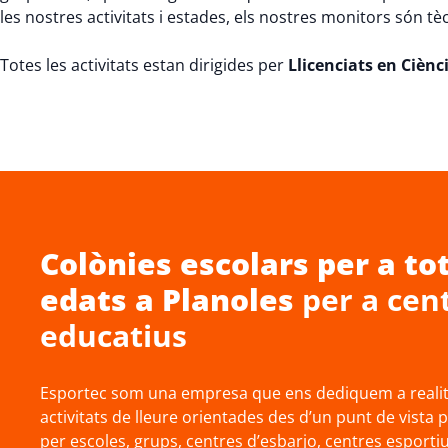
les nostres activitats i estades, els nostres monitors són tè
Totes les activitats estan dirigides per
Llicenciats en Cièncie
Colònies escolars
per a tot
edats a
Planoles
per a cen
educatius
Esportec som una empresa que ens dediquem a realitz
activitats de lleure orientades des d’un punt de vista 
per escoles, grups, centres d’esbarjo, centres esporti