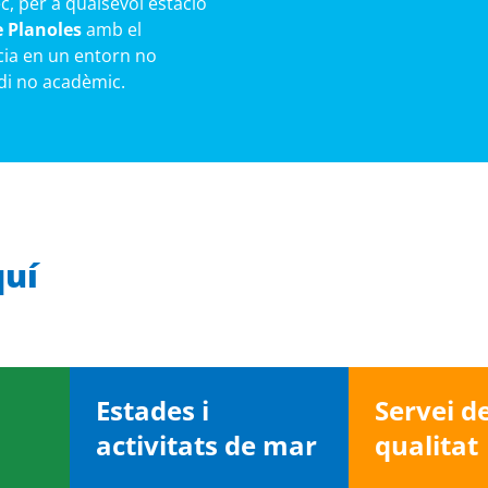
c, per a qualsevol estació
e Planoles
amb el
cia en un entorn no
edi no acadèmic.
quí
Estades i
Servei d
activitats de mar
qualitat