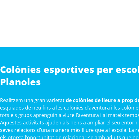
Colònies esportives per esco
Planoles
Realitzem una gran varietat
de colònies de lleure a prop d
esquiades de neu fins a les colònies d’aventura i les colòn
tots els grups aprenguin a viure l’aventura i al mateix temp
Aquestes activitats ajuden als nens a ampliar el seu entorn
seves relacions d’una manera més lliure que a l’escola. La r
els otorga l’oportunitat de relacionar-se amb adults que no