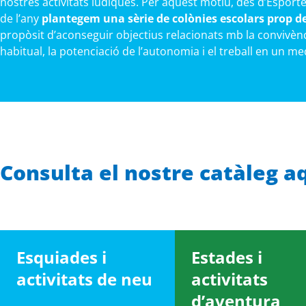
nostres activitats lúdiques. Per aquest motiu, des d’Esporte
de l’any
plantegem una sèrie de colònies escolars prop d
propòsit d’aconseguir objectius relacionats mb la convivèn
habitual, la potenciació de l’autonomia i el treball en un m
Consulta el nostre catàleg a
Esquiades i
Estades i
activitats de neu
activitats
d’aventura