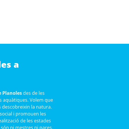
les a
e Planoles
des de les
ies aquàtiques. Volem que
s descobreixin la natura.
 social i promouen les
ealització de les estades
 són ni mestres ni pares,