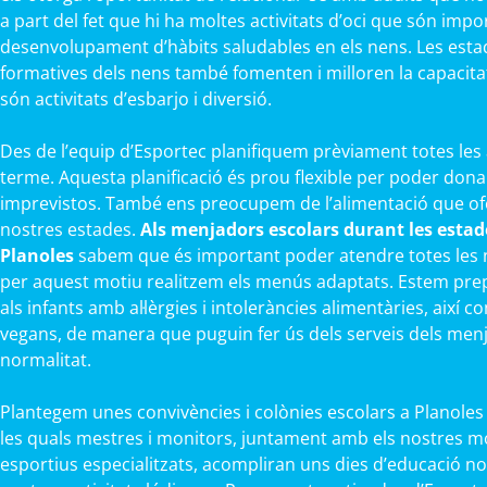
a part del fet que hi ha moltes activitats d’oci que són impo
desenvolupament d’hàbits saludables en els nens. Les esta
formatives dels nens també fomenten i milloren la capacitat f
són activitats d’esbarjo i diversió.
Des de l’equip d’Esportec planifiquem prèviament totes les 
terme. Aquesta planificació és prou flexible per poder dona
imprevistos. També ens preocupem de l’alimentació que ofe
nostres estades.
Als menjadors escolars durant les estade
Planoles
sabem que és important poder atendre totes les ne
per aquest motiu realitzem els menús adaptats. Estem pre
als infants amb al·lèrgies i intoleràncies alimentàries, així 
vegans, de manera que puguin fer ús dels serveis dels men
normalitat.
Plantegem unes convivències i colònies escolars a Planoles p
les quals mestres i monitors, juntament amb els nostres m
esportius especialitzats, acompliran uns dies d’educació no