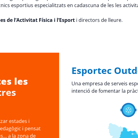
cnics esportius especialitzats en cadascuna de les les activi
s de l’Activitat Física i l’Esport
i directors de lleure.
Esportec Outd
es les
Una empresa de serveis espo
tres
intenció de fomentar la pràct
ar estades i
pedagògic i pensat
us… a la zona de