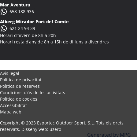
Activitats Teambuilding Empreses Alcanó
Mar
Aventura
Activitats Família Amics Alcanó
658 188 936
Colònies Escolars Alcanó
Alberg Mirador Port del Comte
Activitats Teambuilding Empreses Alcarràs
621 24 94 39
Activitats Família Amics Alcarràs
Horari d’hivern de 8h a 20h
Colònies Escolars Alcarràs
Horari resta d’any de 8h a 15h de dilluns a divendres
Activitats Teambuilding Empreses Alcoletge
Activitats Família Amics Alcoletge
Colònies Escolars Alcoletge
Activitats Teambuilding Empreses Alcora
Avís legal
Política de privacitat
Activitats Família Amics Alcora
Política de reserves
Colònies Escolars Alcora
Condicions d’ús de les activitats
Activitats Teambuilding Empreses Alcover
Política de cookies
Activitats Família Amics Alcover
Accessibilitat
Mapa web
Colònies Escolars Alcover
Activitats Teambuilding Empreses Alcudia de Veo
Copyright © 2023 Esportec Outdoor Sport, S.L. Tots els drets
Activitats Família Amics Alcudia de Veo
reservats.
Disseny web
:
uzero
Generated by
MPG
Colònies Escolars Alcudia de Veo