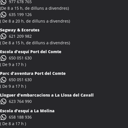
977 678 765
Activitats Família Amics Albinyana
(De 8 a 15 h, de dilluns a divendres)
Colònies Escolars Albinyana
635 199 126
Activitats Teambuilding Empreses Albiol
( De 8 a 20 h, de dilluns a divendres)
Activitats Família Amics Albiol
Segway & Ecorutes
Colònies Escolars Albiol
621 209 982
Activitats Teambuilding Empreses Albocàsser
( De 8 a 15 h, de dilluns a divendres)
Activitats Família Amics Albocàsser
Escola d’esquí Port del Comte
Colònies Escolars Albocàsser
650 051 630
Activitats Teambuilding Empreses Albons
( De 9 a 17 h )
Activitats Família Amics Albons
Parc d’aventura Port del Comte
Colònies Escolars Albons
650 051 630
Activitats Teambuilding Empreses Alcalà de Xivert
( De 9 a 17 h )
Activitats Família Amics Alcalà de Xivert
Lloguer d’embarcacions a La Llosa del Cavall
Colònies Escolars Alcalà de Xivert
623 764 990
Activitats Teambuilding Empreses Alcanar
Escola d’esquí a La Molina
Activitats Família Amics Alcanar
658 188 936
Colònies Escolars Alcanar
( De 8 a 17 h )