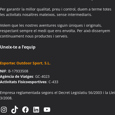
Activitats Teambuilding Empreses Aiguafreda
Per garantir la millor qualitat, preu i control, duem a terme totes
Activitats Família Amics Aiguafreda
les activitats nosaltres mateixos, sense intermediaris.
Colònies Escolars Aiguafreda
Volem que les nostres aventures siguin úniques i originals,
Activitats Teambuilding Empreses Aiguamúrcia
respectant sempre el medi que ens envolta. Per això dissenyem
Activitats Família Amics Aiguamúrcia
contínuament nous productes i serveis.
Colònies Escolars Aiguamúrcia
Activitats Teambuilding Empreses Aiguaviva
Uneix-te a l’equip
Activitats Família Amics Aiguaviva
Colònies Escolars Aiguaviva
Esportec Outdoor Sport, S.L.
Activitats Teambuilding Empreses Aín
NIF
: B-17933508
Activitats Família Amics Aín
Agència de Viatges
: GC-4023
Colònies Escolars Aín
Activitats Fisicoesportives
: C-433
Activitats Teambuilding Empreses Aitona
Activitats Família Amics Aitona
Empresa reglamentada segons el Decret Legislatiu 56/2003 i la Llei
3/2008.
Colònies Escolars Aitona
Activitats Teambuilding Empreses Alàs i Cerc
Instagram
TikTok
Facebook
LinkedIn
YouTube
Activitats Família Amics Alàs i Cerc