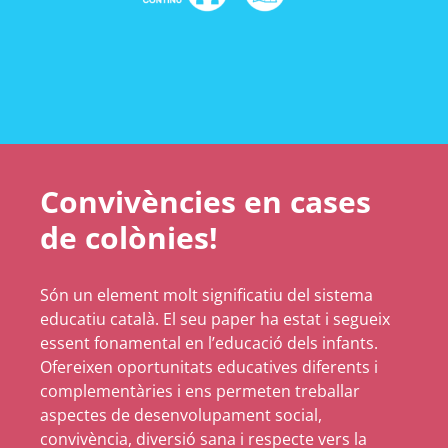
Convivències en cases
de colònies!
Són un element molt significatiu del sistema
educatiu català. El seu paper ha estat i segueix
essent fonamental en l’educació dels infants.
Ofereixen oportunitats educatives diferents i
complementàries i ens permeten treballar
aspectes de desenvolupament social,
convivència, diversió sana i respecte vers la