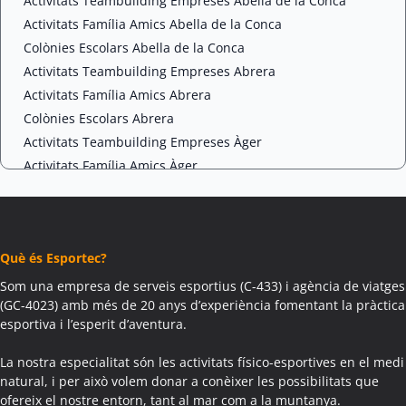
A
Activitats Teambuilding Empreses Abella de la Conca
Activitats Família Amics Abella de la Conca
Colònies Escolars Abella de la Conca
Activitats Teambuilding Empreses Abrera
Activitats Família Amics Abrera
Colònies Escolars Abrera
Activitats Teambuilding Empreses Àger
Activitats Família Amics Àger
Colònies Escolars Àger
Activitats Teambuilding Empreses Agramunt
Activitats Família Amics Agramunt
Què és Esportec?
Colònies Escolars Agramunt
Activitats Teambuilding Empreses Aguilar de Segarra
Som una empresa de serveis esportius (C-433) i agència de viatges
(GC-4023) amb més de 20 anys d’experiència fomentant la pràctica
Activitats Família Amics Aguilar de Segarra
esportiva i l’esperit d’aventura.
Colònies Escolars Aguilar de Segarra
Activitats Teambuilding Empreses Agullana
La nostra especialitat són les activitats físico-esportives en el medi
Activitats Família Amics Agullana
natural, i per això volem donar a conèixer les possibilitats que
ofereix el nostre entorn, tant al mar com a la muntanya.
Colònies Escolars Agullana