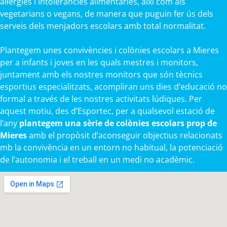
al·lèrgies i intoleràncies alimentàries, així com als
vegetarians o vegans, de manera que puguin fer ús dels
serveis dels menjadors escolars amb total normalitat.
Plantegem unes convivències i colònies escolars a Mieres
per a infants i joves en les quals mestres i monitors,
juntament amb els nostres monitors que són tècnics
esportius especialitzats, acompliran uns dies d’educació no
formal a través de les nostres activitats lúdiques. Per
aquest motiu, des d’Esportec, per a qualsevol estació de
l’any
plantegem una sèrie de colònies escolars prop de
Mieres
amb el propòsit d’aconseguir objectius relacionats
mb la convivència en un entorn no habitual, la potenciació
de l’autonomia i el treball en un medi no acadèmic.