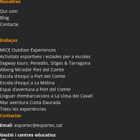
Nosaltres
Colònies Escolars Alàs i Cerc
Qui som
Activitats Teambuilding Empreses Albagés
Blog
Activitats Família Amics Albagés
Contacte
Colònies Escolars Albagés
Activitats Teambuilding Empreses Albanyà
Enllaços
Activitats Família Amics Albanyà
MICE Outdoor Experiences
Colònies Escolars Albanyà
Activitats esportives i estades per a escoles
Activitats Teambuilding Empreses Albatàrrec
Segway tours: Penedès, Sitges & Tarragona
Alberg Mirador Port del Comte
Activitats Família Amics Albatàrrec
Escola d’esquí a Port del Comte
Colònies Escolars Albatàrrec
Escola d’esquí a La Molina
Activitats Teambuilding Empreses Albesa
Espai d’aventura a Port del Comte
Activitats Família Amics Albesa
Lloguer d’embarcacions a La Llosa del Cavall
Colònies Escolars Albesa
Mar aventura Costa Daurada
Totes les experiències
Activitats Teambuilding Empreses Albi
Contactar
Activitats Família Amics Albi
Email
: esportec@esportec.cat
Colònies Escolars Albi
Activitats Teambuilding Empreses Albinyana
Gestió i centres educatius