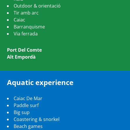
Outdoor & orientació
Tir amb arc
Caiac
Barranquisme
Via ferrada
Port Del Comte
Alt Empordà
Aquatic experience
Caiac De Mar
Paddle surf
Big sup
Coastering & snorkel
Beach games