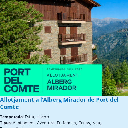
Allotjament a l’Alberg Mirador de Port del
Comte
Temporada:
Estiu, Hivern
Tipus:
Allotjament, Aventura, En família, Grups, Neu,