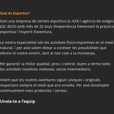
Activitats Teambuilding Empreses Agramunt
Activitats Família Amics Agramunt
Què és Esportec?
Colònies Escolars Agramunt
Activitats Teambuilding Empreses Aguilar de Segarra
Som una empresa de serveis esportius (C-433) i agència de viatges
(GC-4023) amb més de 20 anys d’experiència fomentant la pràctica
Activitats Família Amics Aguilar de Segarra
esportiva i l’esperit d’aventura.
Colònies Escolars Aguilar de Segarra
Activitats Teambuilding Empreses Agullana
La nostra especialitat són les activitats físico-esportives en el medi
Activitats Família Amics Agullana
natural, i per això volem donar a conèixer les possibilitats que
ofereix el nostre entorn, tant al mar com a la muntanya.
Colònies Escolars Agullana
Activitats Teambuilding Empreses Aiguafreda
Per garantir la millor qualitat, preu i control, duem a terme totes
Activitats Família Amics Aiguafreda
les activitats nosaltres mateixos, sense intermediaris.
Colònies Escolars Aiguafreda
Volem que les nostres aventures siguin úniques i originals,
Activitats Teambuilding Empreses Aiguamúrcia
respectant sempre el medi que ens envolta. Per això dissenyem
Activitats Família Amics Aiguamúrcia
contínuament nous productes i serveis.
Colònies Escolars Aiguamúrcia
Activitats Teambuilding Empreses Aiguaviva
Uneix-te a l’equip
Activitats Família Amics Aiguaviva
Colònies Escolars Aiguaviva