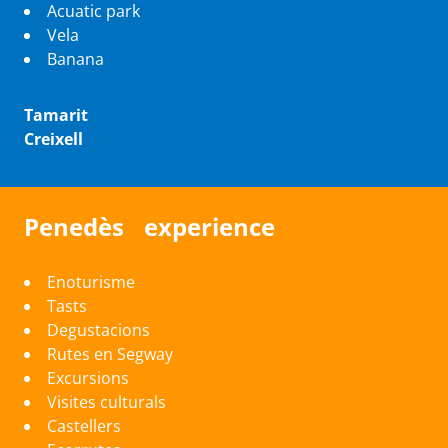
Acuatic park
Vela
Banana
Tamarit
Creixell
Penedès experience
Enoturisme
Tasts
Degustacions
Rutes en Segway
Excursions
Visites culturals
Castellers