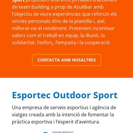
de team building a prop de Azuébar amb
l’objectiu de viure experiències que reforcin els
vincles personals dins de la plantilla i, així,
millorar-ne el rendiment. Pretenem incentivar
valors com el treball en equip, la il·lusió, la
solidaritat, l’esforç, l’empatia i la cooperació.
CONTACTA AMB NOSALTRES
Esportec Outdoor Sport
Una empresa de serveis esportius i agència de
viatges creada amb la intenció de fomentar la
pràctica esportiva i l’esperit d’aventura.