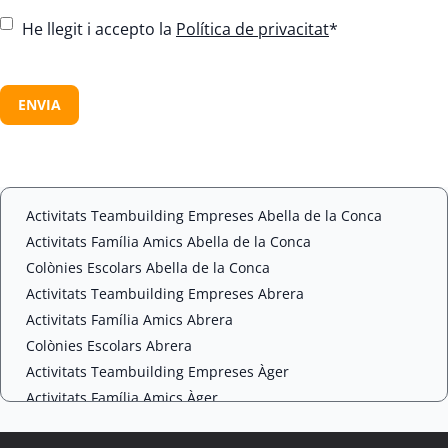
C
He llegit i accepto la
Política de privacitat
*
o
n
C
s
A
e
P
n
T
t
C
*
H
A
Activitats Teambuilding Empreses Abella de la Conca
Activitats Família Amics Abella de la Conca
Colònies Escolars Abella de la Conca
Activitats Teambuilding Empreses Abrera
Activitats Família Amics Abrera
Colònies Escolars Abrera
Activitats Teambuilding Empreses Àger
Activitats Família Amics Àger
Colònies Escolars Àger