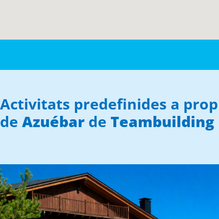
Activitats predefinides a prop
de
Azuébar
de
Teambuilding