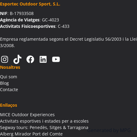
Esportec Outdoor Sport, S.L.
Activitats Teambuilding Empreses Aín
NIF
: B-17933508
Activitats Família Amics Aín
Agència de Viatges
: GC-4023
Colònies Escolars Aín
Activitats Fisicoesportives
: C-433
Activitats Teambuilding Empreses Aitona
Activitats Família Amics Aitona
Empresa reglamentada segons el Decret Legislatiu 56/2003 i la Llei
3/2008.
Colònies Escolars Aitona
Activitats Teambuilding Empreses Alàs i Cerc
Instagram
TikTok
Facebook
LinkedIn
YouTube
Activitats Família Amics Alàs i Cerc
Nosaltres
Colònies Escolars Alàs i Cerc
Qui som
Activitats Teambuilding Empreses Albagés
Blog
Activitats Família Amics Albagés
Contacte
Colònies Escolars Albagés
Activitats Teambuilding Empreses Albanyà
Enllaços
Activitats Família Amics Albanyà
MICE Outdoor Experiences
Colònies Escolars Albanyà
Activitats esportives i estades per a escoles
Activitats Teambuilding Empreses Albatàrrec
Segway tours: Penedès, Sitges & Tarragona
Generated by
MPG
Alberg Mirador Port del Comte
Activitats Família Amics Albatàrrec