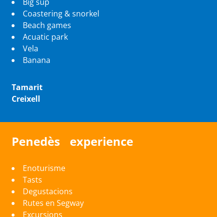
Big sup
Coastering & snorkel
Beach games
Acuatic park
Vela
Banana
Tamarit
Creixell
Penedès experience
Enoturisme
Tasts
Degustacions
Rutes en Segway
Excursions