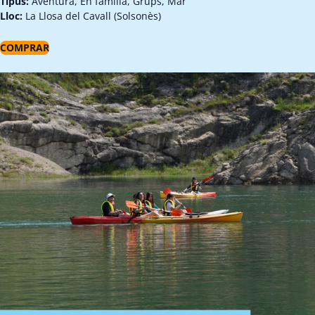
Tipus:
Aventura, En família, Grups, Mar
Lloc:
La Llosa del Cavall (Solsonès)
COMPRAR