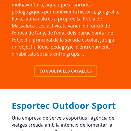
multiaventura, aquàtiques i sortides
pedagògiques per conèixer la història, geografia,
flora, fauna i altres a prop de La Pobla de
Massaluca . Les activitats varien en funció de
l’época de l’any, de l’edat dels participants i de
l’objectiu principal de la sortida escolar, ja sigui
un objectiu lúdic, pedagògic, d’entrenament,
d’habilitats socials entre grups,…
CONSULTA ELS CATÀLEGS
Esportec Outdoor Sport
Una empresa de serveis esportius i agència de
viatges creada amb la intenció de fomentar la