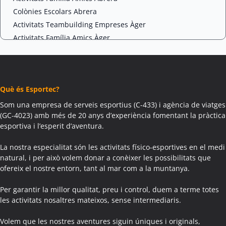
Colònies Escolars Abrera
Activitats Teambuilding Empreses Àger
Activitats Família Amics Àger
Colònies Escolars Àger
Activitats Teambuilding Empreses Agramunt
Activitats Família Amics Agramunt
Què és Esportec?
Colònies Escolars Agramunt
Activitats Teambuilding Empreses Aguilar de Segarra
Som una empresa de serveis esportius (C-433) i agència de viatges
(GC-4023) amb més de 20 anys d’experiència fomentant la pràctica
Activitats Família Amics Aguilar de Segarra
esportiva i l’esperit d’aventura.
Colònies Escolars Aguilar de Segarra
Activitats Teambuilding Empreses Agullana
La nostra especialitat són les activitats físico-esportives en el medi
Activitats Família Amics Agullana
natural, i per això volem donar a conèixer les possibilitats que
ofereix el nostre entorn, tant al mar com a la muntanya.
Colònies Escolars Agullana
Activitats Teambuilding Empreses Aiguafreda
Per garantir la millor qualitat, preu i control, duem a terme totes
Activitats Família Amics Aiguafreda
les activitats nosaltres mateixos, sense intermediaris.
Colònies Escolars Aiguafreda
Volem que les nostres aventures siguin úniques i originals,
Activitats Teambuilding Empreses Aiguamúrcia