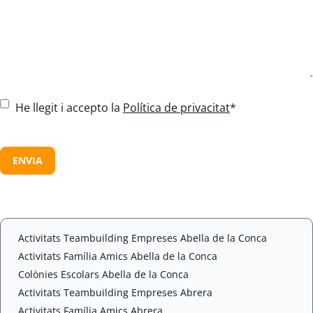
C
He llegit i accepto la
Política de privacitat
*
o
n
C
s
A
e
P
n
T
t
C
*
H
A
Activitats Teambuilding Empreses Abella de la Conca
Activitats Família Amics Abella de la Conca
Colònies Escolars Abella de la Conca
Activitats Teambuilding Empreses Abrera
Activitats Família Amics Abrera