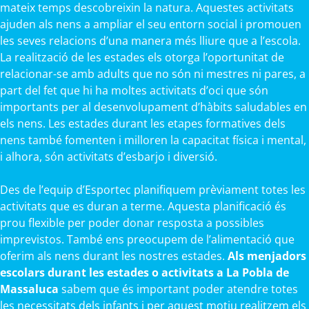
mateix temps descobreixin la natura. Aquestes activitats
ajuden als nens a ampliar el seu entorn social i promouen
les seves relacions d’una manera més lliure que a l’escola.
La realització de les estades els otorga l’oportunitat de
relacionar-se amb adults que no són ni mestres ni pares, a
part del fet que hi ha moltes activitats d’oci que són
importants per al desenvolupament d’hàbits saludables en
els nens. Les estades durant les etapes formatives dels
nens també fomenten i milloren la capacitat física i mental,
i alhora, són activitats d’esbarjo i diversió.
Des de l’equip d’Esportec planifiquem prèviament totes les
activitats que es duran a terme. Aquesta planificació és
prou flexible per poder donar resposta a possibles
imprevistos. També ens preocupem de l’alimentació que
oferim als nens durant les nostres estades.
Als menjadors
escolars durant les estades o activitats a La Pobla de
Massaluca
sabem que és important poder atendre totes
les necessitats dels infants i per aquest motiu realitzem els