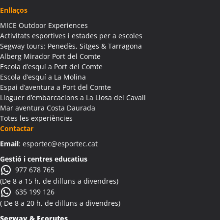
Activitats Teambuilding Empreses Albanyà
Enllaços
Activitats Família Amics Albanyà
MICE Outdoor Experiences
Colònies Escolars Albanyà
Activitats esportives i estades per a escoles
Activitats Teambuilding Empreses Albatàrrec
Segway tours: Penedès, Sitges & Tarragona
Alberg Mirador Port del Comte
Activitats Família Amics Albatàrrec
Escola d’esquí a Port del Comte
Colònies Escolars Albatàrrec
Escola d’esquí a La Molina
Activitats Teambuilding Empreses Albesa
Espai d’aventura a Port del Comte
Activitats Família Amics Albesa
Lloguer d’embarcacions a La Llosa del Cavall
Colònies Escolars Albesa
Mar aventura Costa Daurada
Totes les experiències
Activitats Teambuilding Empreses Albi
Contactar
Activitats Família Amics Albi
Email
: esportec@esportec.cat
Colònies Escolars Albi
Activitats Teambuilding Empreses Albinyana
Gestió i centres educatius
977 678 765
Activitats Família Amics Albinyana
(De 8 a 15 h, de dilluns a divendres)
Colònies Escolars Albinyana
635 199 126
Activitats Teambuilding Empreses Albiol
( De 8 a 20 h, de dilluns a divendres)
Activitats Família Amics Albiol
Segway & Ecorutes