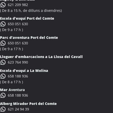
Colònies Escolars Albiol
621 209 982
Activitats Teambuilding Empreses Albocàsser
( De 8 a 15 h, de dilluns a divendres)
Activitats Família Amics Albocàsser
Escola d’esquí Port del Comte
Colònies Escolars Albocàsser
650 051 630
Activitats Teambuilding Empreses Albons
( De 9 a 17 h )
Activitats Família Amics Albons
Parc d’aventura Port del Comte
Colònies Escolars Albons
650 051 630
Activitats Teambuilding Empreses Alcalà de Xivert
( De 9 a 17 h )
Activitats Família Amics Alcalà de Xivert
Lloguer d’embarcacions a La Llosa del Cavall
Colònies Escolars Alcalà de Xivert
623 764 990
Activitats Teambuilding Empreses Alcanar
Escola d’esquí a La Molina
Activitats Família Amics Alcanar
658 188 936
Colònies Escolars Alcanar
( De 8 a 17 h )
Activitats Teambuilding Empreses Alcanó
Mar
Aventura
Activitats Família Amics Alcanó
658 188 936
Colònies Escolars Alcanó
Alberg Mirador Port del Comte
Activitats Teambuilding Empreses Alcarràs
621 24 94 39
Activitats Família Amics Alcarràs