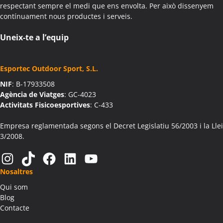
respectant sempre el medi que ens envolta. Per això dissenyem
Activitats Família Amics Aiguamúrcia
contínuament nous productes i serveis.
Colònies Escolars Aiguamúrcia
Activitats Teambuilding Empreses Aiguaviva
Uneix-te a l’equip
Activitats Família Amics Aiguaviva
Colònies Escolars Aiguaviva
Esportec Outdoor Sport, S.L.
Activitats Teambuilding Empreses Aín
NIF
: B-17933508
Activitats Família Amics Aín
Agència de Viatges
: GC-4023
Colònies Escolars Aín
Activitats Fisicoesportives
: C-433
Activitats Teambuilding Empreses Aitona
Activitats Família Amics Aitona
Empresa reglamentada segons el Decret Legislatiu 56/2003 i la Llei
3/2008.
Colònies Escolars Aitona
Activitats Teambuilding Empreses Alàs i Cerc
Instagram
TikTok
Facebook
LinkedIn
YouTube
Activitats Família Amics Alàs i Cerc
Nosaltres
Colònies Escolars Alàs i Cerc
Qui som
Activitats Teambuilding Empreses Albagés
Blog
Activitats Família Amics Albagés
Contacte
Colònies Escolars Albagés