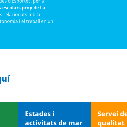
 des d’Esportec, per a
 escolars prop de La
s relacionats mb la
tonomia i el treball en un
quí
Estades i
Servei d
activitats de mar
qualitat