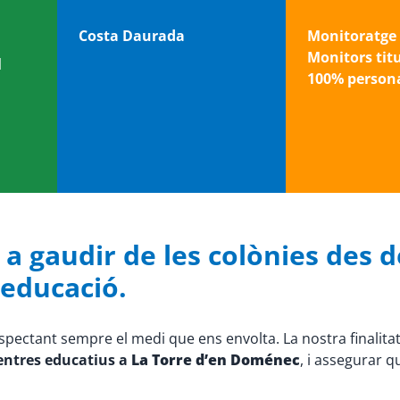
Costa Daurada
Monitoratge 
Monitors tit
l
100% persona
 gaudir de les colònies des de
l’educació.
espectant sempre el medi que ens envolta. La nostra finalita
centres educatius a
La Torre d’en Doménec
, i assegurar 