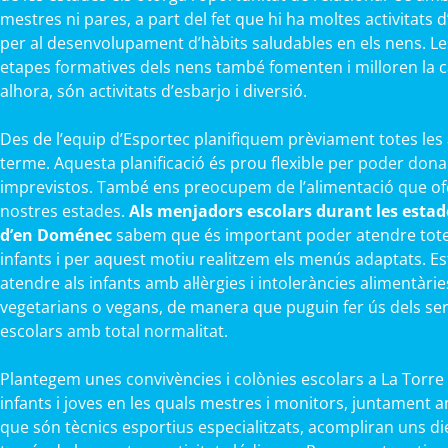
mestres ni pares, a part del fet que hi ha moltes activitats
per al desenvolupament d’hàbits saludables en els nens. Le
etapes formatives dels nens també fomenten i milloren la cap
alhora, són activitats d’esbarjo i diversió.
Des de l’equip d’Esportec planifiquem prèviament totes les 
terme. Aquesta planificació és prou flexible per poder dona
imprevistos. També ens preocupem de l’alimentació que ofe
nostres estades.
Als menjadors escolars durant les estade
d’en Doménec
sabem que és important poder atendre totes
infants i per aquest motiu realitzem els menús adaptats. 
atendre als infants amb al·lèrgies i intoleràncies alimentàrie
vegetarians o vegans, de manera que puguin fer ús dels se
escolars amb total normalitat.
Plantegem unes convivències i colònies escolars a La Torr
infants i joves en les quals mestres i monitors, juntament 
que són tècnics esportius especialitzats, acompliran uns di