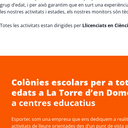
grup d’edat, i per això garantim que en surt una experiènci
les nostres activitats i estades, els nostres monitors són t
Totes les activitats estan dirigides per
Llicenciats en Cièncie
Colònies escolars
per a tot
edats a
La Torre d’en Do
a centres educatius
Esportec som una empresa que ens dediquem a realitz
activitats de lleure orientades des d’un punt de vista 