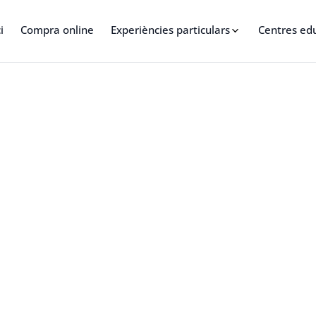
i
Compra online
Experiències particulars
Centres ed