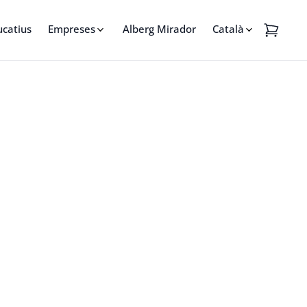
ucatius
Empreses
Alberg Mirador
Català