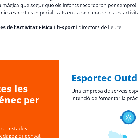
a màgica que segur que els infants recordaran per sempre! P
ècnics esportius especialitzats en cadascuna de les les activ
s de l’Activitat Física i l’Esport
i directors de lleure.
Esportec Outd
es les
Una empresa de serveis espo
ménec
per
intenció de fomentar la pràct
ar estades i
pedagògic i pensat