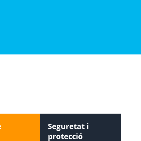
e
Seguretat i
protecció