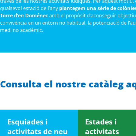
través de les nostres activitats lúdiques. Per aquest motiu,
qualsevol estació de l’any
plantegem una sèrie de colònies
Torre d’en Doménec
amb el propòsit d’aconseguir objectiu
convivència en un entorn no habitual, la potenciació de l’au
medi no acadèmic.
Consulta el nostre catàleg a
Esquiades i
Estades i
activitats de neu
activitats