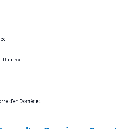
nec
d’en Doménec
a Torre d’en Doménec