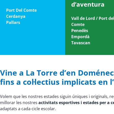
d’aventura
Port Del Comte
Cerdanya
Vall de Lord / Port de
Pallars
Comte
Penedès
Empordà
Tavascan
Vine a La Torre d’en Doménec a
fins a col·lectius implicats en 
Volem que les nostres estades siguin úniques i originals, r
millorar les nostres
activitats esportives i estades per a 
adaptats a cada cicle escolar.