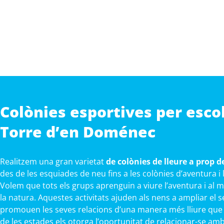
Colònies esportives per esco
Torre d’en Doménec
Realitzem una gran varietat
de colònies de lleure a prop 
des de les esquiades de neu fins a les colònies d’aventura i
Volem que tots els grups aprenguin a viure l’aventura i al 
la natura. Aquestes activitats ajuden als nens a ampliar el s
promouen les seves relacions d’una manera més lliure que a 
de les estades els otorga l’oportunitat de relacionar-se am