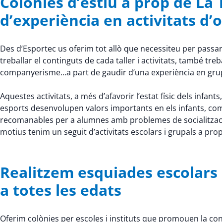
Colònies d’estiu a prop de L
d’experiència en activitats d’oc
Des d’Esportec us oferim tot allò que necessiteu per passa
treballar el continguts de cada taller i activitats, també t
companyerisme…a part de gaudir d’una experiència en grup
Aquestes activitats, a més d’afavorir l’estat físic dels infants,
esports desenvolupen valors importants en els infants, com la 
recomanables per a alumnes amb problemes de socialitzaci
motius tenim un seguit d’activitats escolars i grupals a p
Realitzem esquiades escolars 
a totes les edats
Oferim colònies per escoles i instituts que promouen la conv