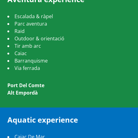
Escalada & ràpel
Parc aventura
Raid
Outdoor & orientació
Tir amb arc
Caiac
Barranquisme
Via ferrada
Port Del Comte
Alt Empordà
Aquatic experience
Caiac De Mar