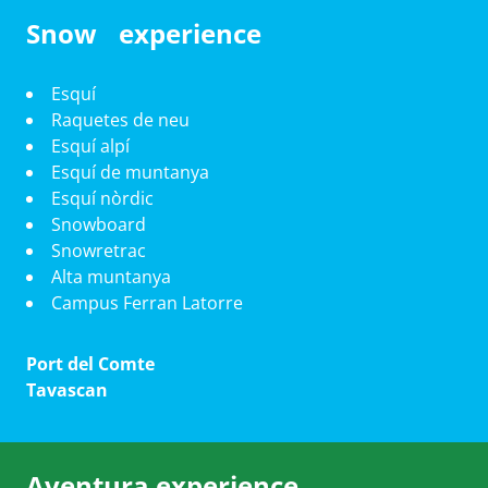
Snow experience
Esquí
Raquetes de neu
Esquí alpí
Esquí de muntanya
Esquí nòrdic
Snowboard
Snowretrac
Alta muntanya
Campus Ferran Latorre
Port del Comte
Tavascan
Aventura experience