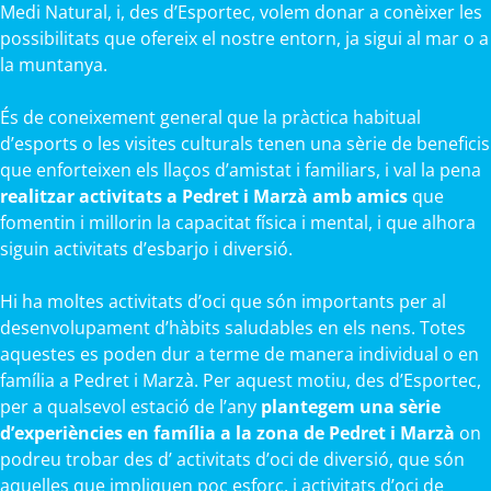
Medi Natural, i, des d’Esportec, volem donar a conèixer les
possibilitats que ofereix el nostre entorn, ja sigui al mar o a
la muntanya.
És de coneixement general que la pràctica habitual
d’esports o les visites culturals tenen una sèrie de beneficis
que enforteixen els llaços d’amistat i familiars, i val la pena
realitzar activitats a Pedret i Marzà amb amics
que
fomentin i millorin la capacitat física i mental, i que alhora
siguin activitats d’esbarjo i diversió.
Hi ha moltes activitats d’oci que són importants per al
desenvolupament d’hàbits saludables en els nens. Totes
aquestes es poden dur a terme de manera individual o en
família a Pedret i Marzà. Per aquest motiu, des d’Esportec,
per a qualsevol estació de l’any
plantegem una sèrie
d’experiències en família a la zona de Pedret i Marzà
on
podreu trobar des d’ activitats d’oci de diversió, que són
aquelles que impliquen poc esforç, i activitats d’oci de