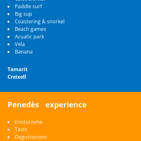
Paddle surf
Big sup
Coastering & snorkel
Beach games
Acuatic park
Vela
Banana
Tamarit
Creixell
Penedès experience
Enoturisme
Tasts
Degustacions