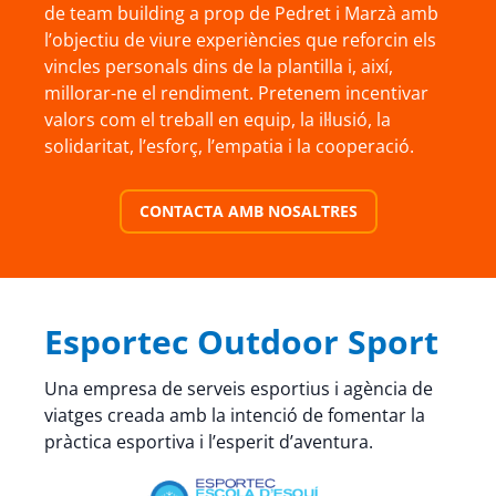
de team building a prop de Pedret i Marzà amb
l’objectiu de viure experiències que reforcin els
vincles personals dins de la plantilla i, així,
millorar-ne el rendiment. Pretenem incentivar
valors com el treball en equip, la il·lusió, la
solidaritat, l’esforç, l’empatia i la cooperació.
CONTACTA AMB NOSALTRES
Esportec Outdoor Sport
Una empresa de serveis esportius i agència de
viatges creada amb la intenció de fomentar la
pràctica esportiva i l’esperit d’aventura.