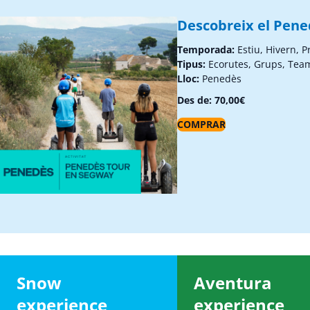
Descobreix el Pen
Temporada:
Estiu, Hivern, 
Tipus:
Ecorutes, Grups, Tea
Lloc:
Penedès
Des de:
70,00
€
COMPRAR
Snow
Aventura
experience
experience