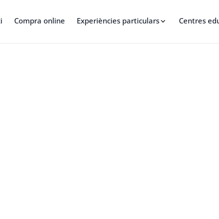
i
Compra online
Experiències particulars
Centres ed