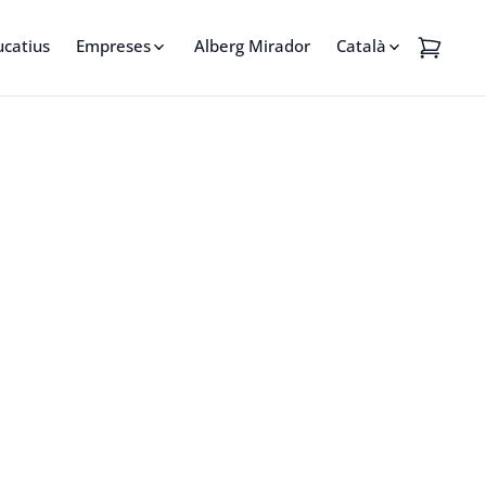
ucatius
Empreses
Alberg Mirador
Català