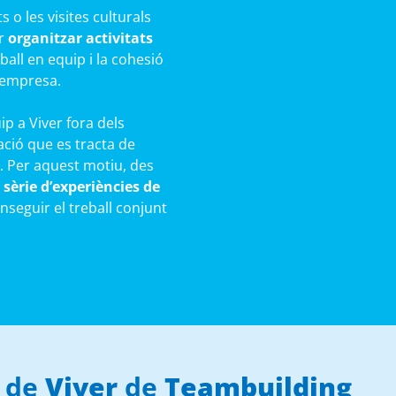
 o les visites culturals
er
organitzar activitats
all en equip i la cohesió
l’empresa.
uip a Viver fora dels
ació que es tracta de
. Per aquest motiu, des
sèrie d’experiències de
seguir el treball conjunt
p de
Viver
de
Teambuilding