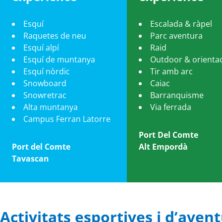
Esquí
Escalada & ràpel
Raquetes de neu
Parc aventura
Esquí alpí
Raid
Esquí de muntanya
Outdoor & orienta
Esquí nòrdic
Tir amb arc
Snowboard
Caiac
Snowretrac
Barranquisme
Alta muntanya
Via ferrada
Campus Ferran Latorre
Port Del Comte
Port del Comte
Alt Empordà
Tavascan
Activitats esportives i d’aven