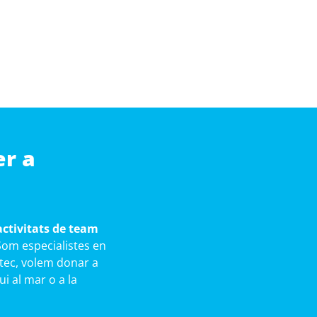
er a
activitats de team
Som especialistes en
ortec, volem donar a
ui al mar o a la