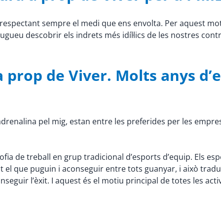
s, respectant sempre el medi que ens envolta. Per aquest m
pugueu descobrir els indrets més idíl·lics de les nostres cont
 prop de Viver. Molts anys d’
ta adrenalina pel mig, estan entre les preferides per les empre
osofia de treball en grup tradicional d’esports d’equip. Els e
ot el que puguin i aconseguir entre tots guanyar, i això tra
seguir l’èxit. I aquest és el motiu principal de totes les act