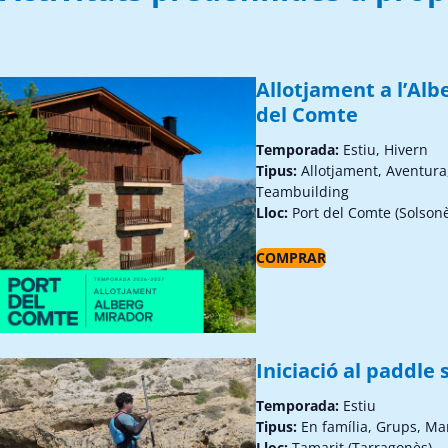
Allotjament a l’Alb
del Comte
Temporada:
Estiu, Hivern
Tipus:
Allotjament, Aventura
Teambuilding
Lloc:
Port del Comte (Solson
COMPRAR
Iniciació al paddle 
Temporada:
Estiu
Tipus:
En família, Grups, Ma
Lloc:
Tamarit (Tarragonès)