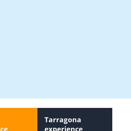
s
Tarragona
nce
experience