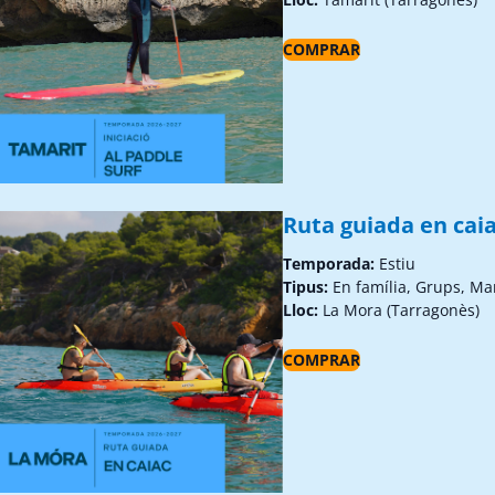
COMPRAR
Ruta guiada en caia
Temporada:
Estiu
Tipus:
En família, Grups, Ma
Lloc:
La Mora (Tarragonès)
COMPRAR