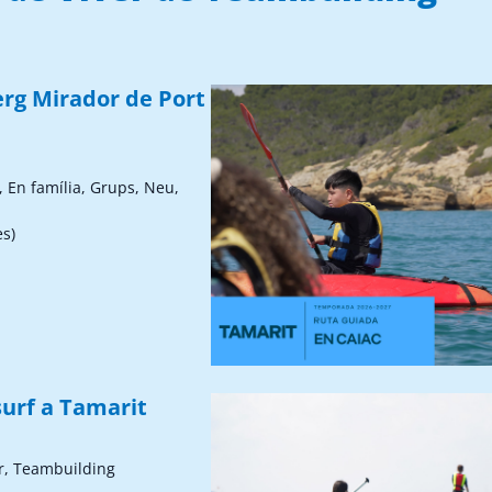
erg Mirador de Port
, En família, Grups, Neu,
ès)
surf a Tamarit
r, Teambuilding