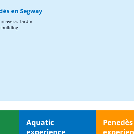
edès en Segway
Primavera, Tardor
mbuilding
Aquatic
Penedè
experience
experie