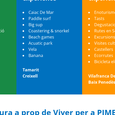
Caiac De Mar
Enoturism
Paddle surf
Tasts
Big sup
Degustaci
ció
Coastering & snorkel
Rutes en 
Beach games
Excursion
Acuatic park
Visites cul
Vela
Castellers
Banana
Ecorrutes
Bicicleta e
Tamarit
Creixell
Vilafranca D
Baix Penedè
tura a prop de Viver per a PIM