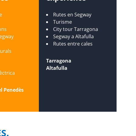
e
Rutes en Segway
Turisme
ons
City tour Tarragona
Segway
Segway a Altafulla
s
Rutes entre cales
turals
Tarragona
Altafulla
lèctrica
el Penedès
s
ES.