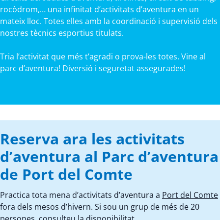
rocòdrom,… una infinitat d’activitats d’aventura en un
mateix lloc. Totes elles amb la coordinació i supervisió dels
nostres tècnics esportius titulats.
Tria l’activitat que més t’agradi o prova-les totes. Vine al
parc d’aventura! Diversió i seguretat assegurades!
Reserva ara les activitats
d’aventura al Parc d’aventura
de Port del Comte
Practica tota mena d’activitats d’aventura a
Port del Comte
fora dels mesos d’hivern. Si sou un grup de més de 20
persones, consulteu la disponibilitat.