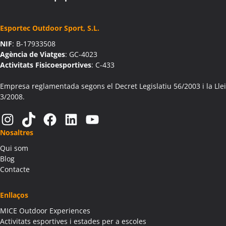
Esportec Outdoor Sport, S.L.
NIF
: B-17933508
Agència de Viatges
: GC-4023
Activitats Fisicoesportives
: C-433
Empresa reglamentada segons el Decret Legislatiu 56/2003 i la Llei
3/2008.
Instagram
TikTok
Facebook
LinkedIn
YouTube
Nosaltres
Qui som
Blog
Contacte
Enllaços
MICE Outdoor Experiences
Activitats esportives i estades per a escoles