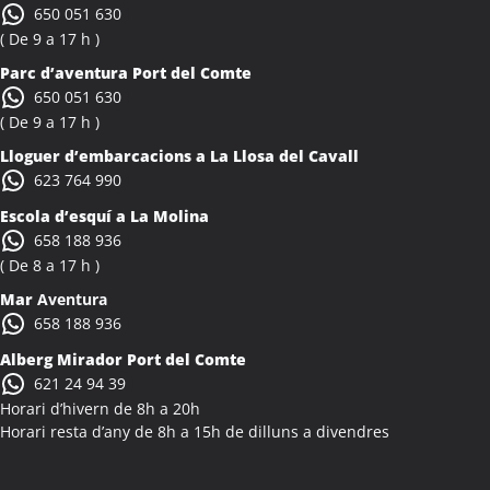
650 051 630
( De 9 a 17 h )
Parc d’aventura Port del Comte
650 051 630
( De 9 a 17 h )
Lloguer d’embarcacions a La Llosa del Cavall
623 764 990
Escola d’esquí a La Molina
658 188 936
( De 8 a 17 h )
Mar
Aventura
658 188 936
Alberg Mirador Port del Comte
621 24 94 39
Horari d’hivern de 8h a 20h
Horari resta d’any de 8h a 15h de dilluns a divendres