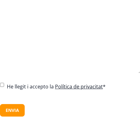
C
He llegit i accepto la
Política de privacitat
*
o
n
C
s
A
e
P
n
T
t
C
*
H