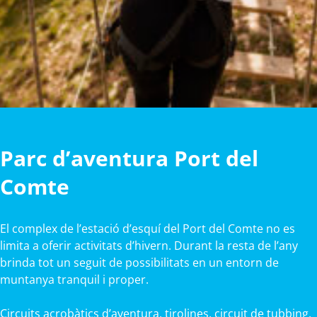
Parc d’aventura Port del
Comte
El complex de l’estació d’esquí del Port del Comte no es
limita a oferir activitats d’hivern. Durant la resta de l’any
brinda tot un seguit de possibilitats en un entorn de
muntanya tranquil i proper.
Circuits acrobàtics d’aventura, tirolines, circuit de tubbing,