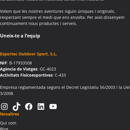
Colònies Escolars Aiguafreda
Volem que les nostres aventures siguin úniques i originals,
Activitats Teambuilding Empreses Aiguamúrcia
respectant sempre el medi que ens envolta. Per això dissenyem
Activitats Família Amics Aiguamúrcia
contínuament nous productes i serveis.
Colònies Escolars Aiguamúrcia
Activitats Teambuilding Empreses Aiguaviva
Uneix-te a l’equip
Activitats Família Amics Aiguaviva
Colònies Escolars Aiguaviva
Esportec Outdoor Sport, S.L.
Activitats Teambuilding Empreses Aín
NIF
: B-17933508
Activitats Família Amics Aín
Agència de Viatges
: GC-4023
Colònies Escolars Aín
Activitats Fisicoesportives
: C-433
Activitats Teambuilding Empreses Aitona
Activitats Família Amics Aitona
Empresa reglamentada segons el Decret Legislatiu 56/2003 i la Llei
3/2008.
Colònies Escolars Aitona
Activitats Teambuilding Empreses Alàs i Cerc
Instagram
TikTok
Facebook
LinkedIn
YouTube
Activitats Família Amics Alàs i Cerc
Nosaltres
Colònies Escolars Alàs i Cerc
Qui som
Activitats Teambuilding Empreses Albagés
Blog