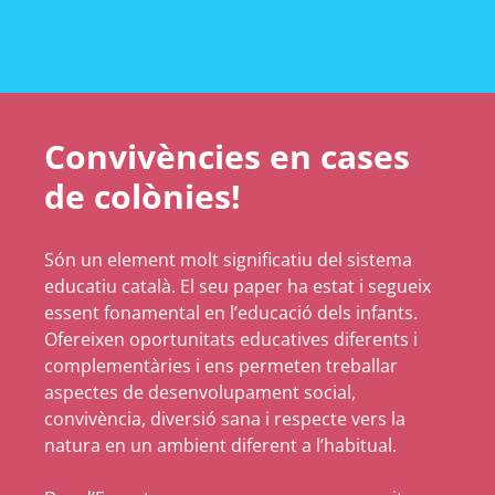
Convivències en cases
de colònies!
Són un element molt significatiu del sistema
educatiu català. El seu paper ha estat i segueix
essent fonamental en l’educació dels infants.
Ofereixen oportunitats educatives diferents i
complementàries i ens permeten treballar
aspectes de desenvolupament social,
convivència, diversió sana i respecte vers la
natura en un ambient diferent a l’habitual.