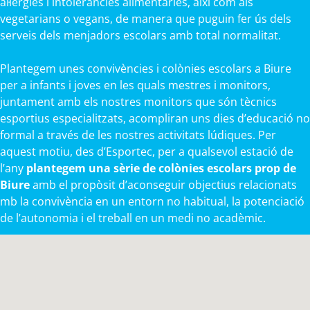
al·lèrgies i intoleràncies alimentàries, així com als
vegetarians o vegans, de manera que puguin fer ús dels
serveis dels menjadors escolars amb total normalitat.
Plantegem unes convivències i colònies escolars a Biure
per a infants i joves en les quals mestres i monitors,
juntament amb els nostres monitors que són tècnics
esportius especialitzats, acompliran uns dies d’educació no
formal a través de les nostres activitats lúdiques. Per
aquest motiu, des d’Esportec, per a qualsevol estació de
l’any
plantegem una sèrie de colònies escolars prop de
Biure
amb el propòsit d’aconseguir objectius relacionats
mb la convivència en un entorn no habitual, la potenciació
de l’autonomia i el treball en un medi no acadèmic.