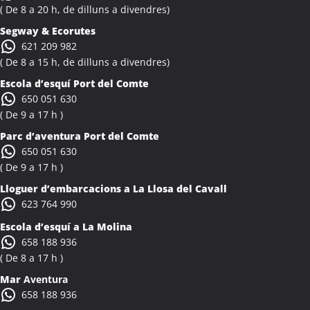
Activitats Teambuilding Empreses Albiol
( De 8 a 20 h, de dilluns a divendres)
Activitats Família Amics Albiol
Segway & Ecorutes
Colònies Escolars Albiol
621 209 982
Activitats Teambuilding Empreses Albocàsser
( De 8 a 15 h, de dilluns a divendres)
Activitats Família Amics Albocàsser
Escola d’esquí Port del Comte
Colònies Escolars Albocàsser
650 051 630
Activitats Teambuilding Empreses Albons
( De 9 a 17 h )
Activitats Família Amics Albons
Parc d’aventura Port del Comte
Colònies Escolars Albons
650 051 630
Activitats Teambuilding Empreses Alcalà de Xivert
( De 9 a 17 h )
Activitats Família Amics Alcalà de Xivert
Lloguer d’embarcacions a La Llosa del Cavall
Colònies Escolars Alcalà de Xivert
623 764 990
Activitats Teambuilding Empreses Alcanar
Escola d’esquí a La Molina
Activitats Família Amics Alcanar
658 188 936
Colònies Escolars Alcanar
( De 8 a 17 h )
Activitats Teambuilding Empreses Alcanó
Mar
Aventura
Activitats Família Amics Alcanó
658 188 936
Colònies Escolars Alcanó