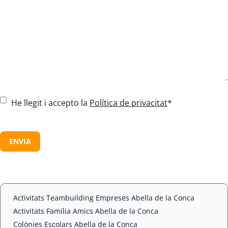
C
He llegit i accepto la
Política de privacitat
*
o
n
C
s
A
e
P
n
T
t
C
*
H
A
Activitats Teambuilding Empreses Abella de la Conca
Activitats Família Amics Abella de la Conca
Colònies Escolars Abella de la Conca