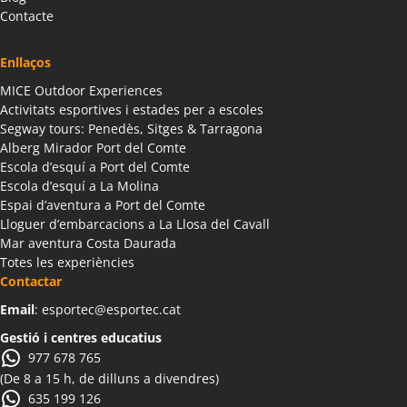
Activitats Família Amics Albagés
Contacte
Colònies Escolars Albagés
Activitats Teambuilding Empreses Albanyà
Enllaços
Activitats Família Amics Albanyà
MICE Outdoor Experiences
Colònies Escolars Albanyà
Activitats esportives i estades per a escoles
Activitats Teambuilding Empreses Albatàrrec
Segway tours: Penedès, Sitges & Tarragona
Alberg Mirador Port del Comte
Activitats Família Amics Albatàrrec
Escola d’esquí a Port del Comte
Colònies Escolars Albatàrrec
Escola d’esquí a La Molina
Activitats Teambuilding Empreses Albesa
Espai d’aventura a Port del Comte
Activitats Família Amics Albesa
Lloguer d’embarcacions a La Llosa del Cavall
Colònies Escolars Albesa
Mar aventura Costa Daurada
Totes les experiències
Activitats Teambuilding Empreses Albi
Contactar
Activitats Família Amics Albi
Email
: esportec@esportec.cat
Colònies Escolars Albi
Activitats Teambuilding Empreses Albinyana
Gestió i centres educatius
977 678 765
Activitats Família Amics Albinyana
(De 8 a 15 h, de dilluns a divendres)
Colònies Escolars Albinyana
635 199 126