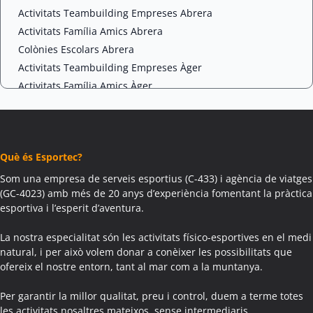
Activitats Teambuilding Empreses Abrera
Activitats Família Amics Abrera
Colònies Escolars Abrera
Activitats Teambuilding Empreses Àger
Activitats Família Amics Àger
Colònies Escolars Àger
Activitats Teambuilding Empreses Agramunt
Activitats Família Amics Agramunt
Què és Esportec?
Colònies Escolars Agramunt
Activitats Teambuilding Empreses Aguilar de Segarra
Som una empresa de serveis esportius (C-433) i agència de viatges
(GC-4023) amb més de 20 anys d’experiència fomentant la pràctica
Activitats Família Amics Aguilar de Segarra
esportiva i l’esperit d’aventura.
Colònies Escolars Aguilar de Segarra
Activitats Teambuilding Empreses Agullana
La nostra especialitat són les activitats físico-esportives en el medi
Activitats Família Amics Agullana
natural, i per això volem donar a conèixer les possibilitats que
ofereix el nostre entorn, tant al mar com a la muntanya.
Colònies Escolars Agullana
Activitats Teambuilding Empreses Aiguafreda
Per garantir la millor qualitat, preu i control, duem a terme totes
Activitats Família Amics Aiguafreda
les activitats nosaltres mateixos, sense intermediaris.