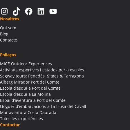
Activitats Teambuilding Empreses Alàs i Cerc
Instagram
TikTok
Facebook
LinkedIn
YouTube
Activitats Família Amics Alàs i Cerc
Nosaltres
Colònies Escolars Alàs i Cerc
Qui som
Activitats Teambuilding Empreses Albagés
Blog
Activitats Família Amics Albagés
Contacte
Colònies Escolars Albagés
Activitats Teambuilding Empreses Albanyà
Enllaços
Activitats Família Amics Albanyà
MICE Outdoor Experiences
Colònies Escolars Albanyà
Activitats esportives i estades per a escoles
Activitats Teambuilding Empreses Albatàrrec
Segway tours: Penedès, Sitges & Tarragona
Alberg Mirador Port del Comte
Activitats Família Amics Albatàrrec
Escola d’esquí a Port del Comte
Colònies Escolars Albatàrrec
Escola d’esquí a La Molina
Activitats Teambuilding Empreses Albesa
Espai d’aventura a Port del Comte
Activitats Família Amics Albesa
Lloguer d’embarcacions a La Llosa del Cavall
Colònies Escolars Albesa
Mar aventura Costa Daurada
Totes les experiències
Activitats Teambuilding Empreses Albi
Contactar
Activitats Família Amics Albi