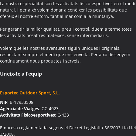
Activitats Teambuilding Empreses Agullana
La nostra especialitat són les activitats físico-esportives en el medi
Activitats Família Amics Agullana
natural, i per això volem donar a conèixer les possibilitats que
ofereix el nostre entorn, tant al mar com a la muntanya.
Colònies Escolars Agullana
Activitats Teambuilding Empreses Aiguafreda
Per garantir la millor qualitat, preu i control, duem a terme totes
Activitats Família Amics Aiguafreda
les activitats nosaltres mateixos, sense intermediaris.
Colònies Escolars Aiguafreda
Volem que les nostres aventures siguin úniques i originals,
Activitats Teambuilding Empreses Aiguamúrcia
respectant sempre el medi que ens envolta. Per això dissenyem
Activitats Família Amics Aiguamúrcia
contínuament nous productes i serveis.
Colònies Escolars Aiguamúrcia
Activitats Teambuilding Empreses Aiguaviva
Uneix-te a l’equip
Activitats Família Amics Aiguaviva
Colònies Escolars Aiguaviva
Esportec Outdoor Sport, S.L.
Activitats Teambuilding Empreses Aín
NIF
: B-17933508
Activitats Família Amics Aín
Agència de Viatges
: GC-4023
Colònies Escolars Aín
Activitats Fisicoesportives
: C-433
Activitats Teambuilding Empreses Aitona
Activitats Família Amics Aitona
Empresa reglamentada segons el Decret Legislatiu 56/2003 i la Llei
3/2008.
Colònies Escolars Aitona