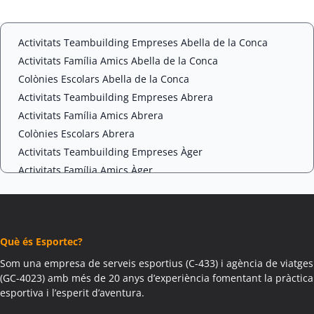
t
C
*
H
A
Activitats Teambuilding Empreses Abella de la Conca
Activitats Família Amics Abella de la Conca
Colònies Escolars Abella de la Conca
Activitats Teambuilding Empreses Abrera
Activitats Família Amics Abrera
Colònies Escolars Abrera
Activitats Teambuilding Empreses Àger
Activitats Família Amics Àger
Colònies Escolars Àger
Activitats Teambuilding Empreses Agramunt
Activitats Família Amics Agramunt
Què és Esportec?
Colònies Escolars Agramunt
Activitats Teambuilding Empreses Aguilar de Segarra
Som una empresa de serveis esportius (C-433) i agència de viatges
(GC-4023) amb més de 20 anys d’experiència fomentant la pràctica
Activitats Família Amics Aguilar de Segarra
esportiva i l’esperit d’aventura.
Colònies Escolars Aguilar de Segarra