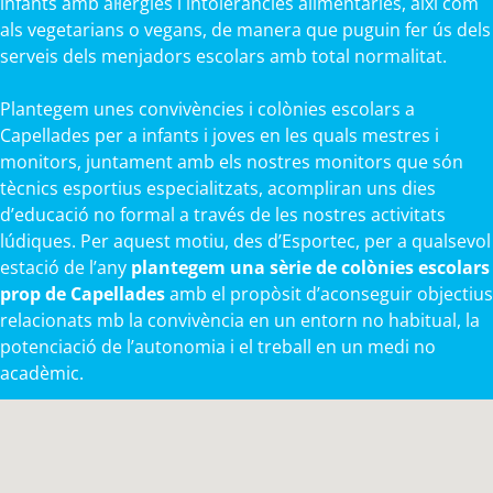
infants amb al·lèrgies i intoleràncies alimentàries, així com
als vegetarians o vegans, de manera que puguin fer ús dels
serveis dels menjadors escolars amb total normalitat.
Plantegem unes convivències i colònies escolars a
Capellades per a infants i joves en les quals mestres i
monitors, juntament amb els nostres monitors que són
tècnics esportius especialitzats, acompliran uns dies
d’educació no formal a través de les nostres activitats
lúdiques. Per aquest motiu, des d’Esportec, per a qualsevol
estació de l’any
plantegem una sèrie de colònies escolars
prop de Capellades
amb el propòsit d’aconseguir objectius
relacionats mb la convivència en un entorn no habitual, la
potenciació de l’autonomia i el treball en un medi no
acadèmic.