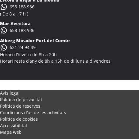
Activitats Família Amics Alcanar
658 188 936
Colònies Escolars Alcanar
( De 8 a 17 h )
Activitats Teambuilding Empreses Alcanó
Mar
Aventura
Activitats Família Amics Alcanó
658 188 936
Colònies Escolars Alcanó
Alberg Mirador Port del Comte
Activitats Teambuilding Empreses Alcarràs
621 24 94 39
Activitats Família Amics Alcarràs
Horari d’hivern de 8h a 20h
Colònies Escolars Alcarràs
Horari resta d’any de 8h a 15h de dilluns a divendres
Activitats Teambuilding Empreses Alcoletge
Activitats Família Amics Alcoletge
Colònies Escolars Alcoletge
Activitats Teambuilding Empreses Alcora
Avís legal
Política de privacitat
Activitats Família Amics Alcora
Política de reserves
Colònies Escolars Alcora
Condicions d’ús de les activitats
Activitats Teambuilding Empreses Alcover
Política de cookies
Activitats Família Amics Alcover
Accessibilitat
Mapa web
Colònies Escolars Alcover