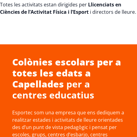
Totes les activitats estan dirigides per
Llicenciats en
Ciències de l’Activitat Física i l’Esport
i directors de lleure.
Colònies escolars
per a
totes les edats a
Capellades
per a
centres educatius
Esportec som una empresa que ens dediquem a
realitzar estades i activitats de lleure orientades
des d’un punt de vista pedagògic i pensat per
escoles, grups, centres d’esbarjo, centres