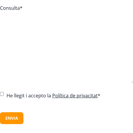
Consulta
*
C
He llegit i accepto la
Política de privacitat
*
o
n
C
s
A
e
P
n
T