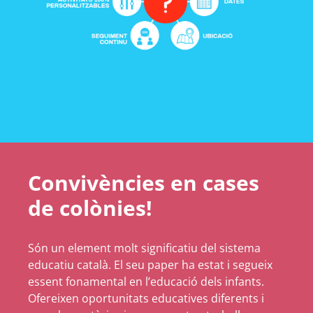
Convivències en cases
de colònies!
Són un element molt significatiu del sistema
educatiu català. El seu paper ha estat i segueix
essent fonamental en l’educació dels infants.
Ofereixen oportunitats educatives diferents i