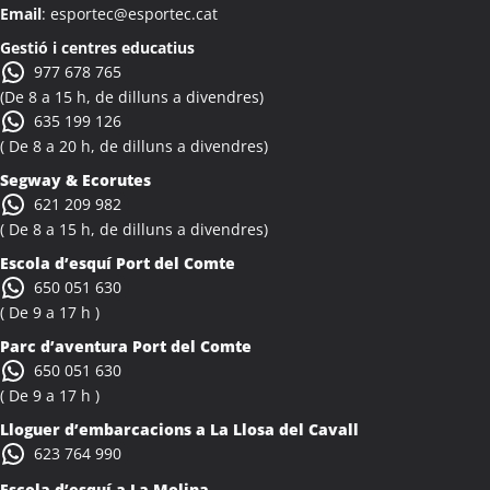
Email
: esportec@esportec.cat
Colònies Escolars Albi
Activitats Teambuilding Empreses Albinyana
Gestió i centres educatius
977 678 765
Activitats Família Amics Albinyana
(De 8 a 15 h, de dilluns a divendres)
Colònies Escolars Albinyana
635 199 126
Activitats Teambuilding Empreses Albiol
( De 8 a 20 h, de dilluns a divendres)
Activitats Família Amics Albiol
Segway & Ecorutes
Colònies Escolars Albiol
621 209 982
Activitats Teambuilding Empreses Albocàsser
( De 8 a 15 h, de dilluns a divendres)
Activitats Família Amics Albocàsser
Escola d’esquí Port del Comte
Colònies Escolars Albocàsser
650 051 630
Activitats Teambuilding Empreses Albons
( De 9 a 17 h )
Activitats Família Amics Albons
Parc d’aventura Port del Comte
Colònies Escolars Albons
650 051 630
Activitats Teambuilding Empreses Alcalà de Xivert
( De 9 a 17 h )
Activitats Família Amics Alcalà de Xivert
Lloguer d’embarcacions a La Llosa del Cavall
Colònies Escolars Alcalà de Xivert
623 764 990
Activitats Teambuilding Empreses Alcanar
Escola d’esquí a La Molina