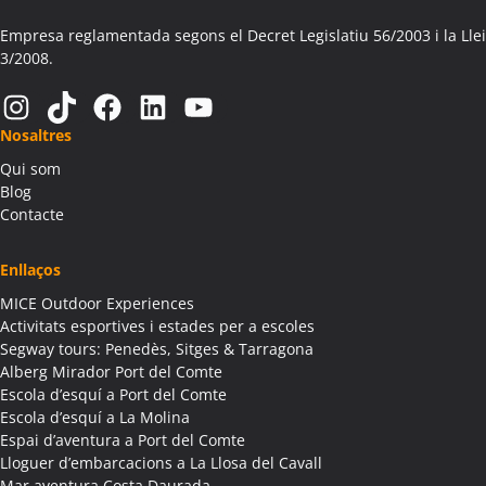
Activitats Teambuilding Empreses Aitona
Activitats Família Amics Aitona
Empresa reglamentada segons el Decret Legislatiu 56/2003 i la Llei
3/2008.
Colònies Escolars Aitona
Activitats Teambuilding Empreses Alàs i Cerc
Instagram
TikTok
Facebook
LinkedIn
YouTube
Activitats Família Amics Alàs i Cerc
Nosaltres
Colònies Escolars Alàs i Cerc
Qui som
Activitats Teambuilding Empreses Albagés
Blog
Activitats Família Amics Albagés
Contacte
Colònies Escolars Albagés
Activitats Teambuilding Empreses Albanyà
Enllaços
Activitats Família Amics Albanyà
MICE Outdoor Experiences
Colònies Escolars Albanyà
Activitats esportives i estades per a escoles
Activitats Teambuilding Empreses Albatàrrec
Segway tours: Penedès, Sitges & Tarragona
Alberg Mirador Port del Comte
Activitats Família Amics Albatàrrec
Escola d’esquí a Port del Comte
Colònies Escolars Albatàrrec
Escola d’esquí a La Molina
Activitats Teambuilding Empreses Albesa
Espai d’aventura a Port del Comte
Activitats Família Amics Albesa
Lloguer d’embarcacions a La Llosa del Cavall
Colònies Escolars Albesa
Mar aventura Costa Daurada