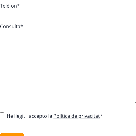
Telèfon
*
Consulta
*
C
He llegit i accepto la
Política de privacitat
*
o
n
C