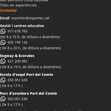
Totes les experiències
Activitats Teambuilding Empreses Albi
Contactar
Activitats Família Amics Albi
Email
: esportec@esportec.cat
Colònies Escolars Albi
Activitats Teambuilding Empreses Albinyana
Gestió i centres educatius
977 678 765
Activitats Família Amics Albinyana
(De 8 a 15 h, de dilluns a divendres)
Colònies Escolars Albinyana
635 199 126
Activitats Teambuilding Empreses Albiol
( De 8 a 20 h, de dilluns a divendres)
Activitats Família Amics Albiol
Segway & Ecorutes
Colònies Escolars Albiol
621 209 982
Activitats Teambuilding Empreses Albocàsser
( De 8 a 15 h, de dilluns a divendres)
Activitats Família Amics Albocàsser
Escola d’esquí Port del Comte
Colònies Escolars Albocàsser
650 051 630
Activitats Teambuilding Empreses Albons
( De 9 a 17 h )
Activitats Família Amics Albons
Parc d’aventura Port del Comte
Colònies Escolars Albons
650 051 630
Activitats Teambuilding Empreses Alcalà de Xivert
( De 9 a 17 h )
Activitats Família Amics Alcalà de Xivert