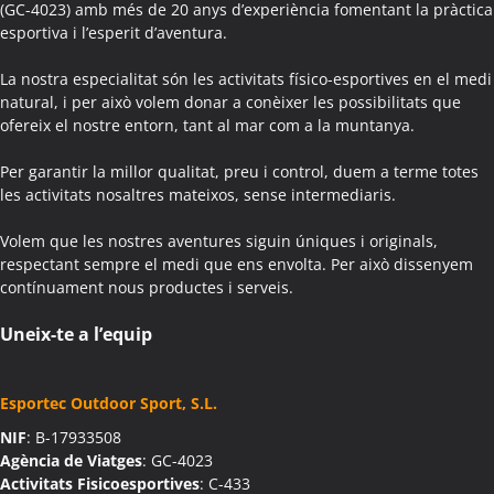
(GC-4023) amb més de 20 anys d’experiència fomentant la pràctica
Activitats Família Amics Aguilar de Segarra
esportiva i l’esperit d’aventura.
Colònies Escolars Aguilar de Segarra
Activitats Teambuilding Empreses Agullana
La nostra especialitat són les activitats físico-esportives en el medi
Activitats Família Amics Agullana
natural, i per això volem donar a conèixer les possibilitats que
ofereix el nostre entorn, tant al mar com a la muntanya.
Colònies Escolars Agullana
Activitats Teambuilding Empreses Aiguafreda
Per garantir la millor qualitat, preu i control, duem a terme totes
Activitats Família Amics Aiguafreda
les activitats nosaltres mateixos, sense intermediaris.
Colònies Escolars Aiguafreda
Volem que les nostres aventures siguin úniques i originals,
Activitats Teambuilding Empreses Aiguamúrcia
respectant sempre el medi que ens envolta. Per això dissenyem
Activitats Família Amics Aiguamúrcia
contínuament nous productes i serveis.
Colònies Escolars Aiguamúrcia
Activitats Teambuilding Empreses Aiguaviva
Uneix-te a l’equip
Activitats Família Amics Aiguaviva
Colònies Escolars Aiguaviva
Esportec Outdoor Sport, S.L.
Activitats Teambuilding Empreses Aín
NIF
: B-17933508
Activitats Família Amics Aín
Agència de Viatges
: GC-4023
Colònies Escolars Aín
Activitats Fisicoesportives
: C-433