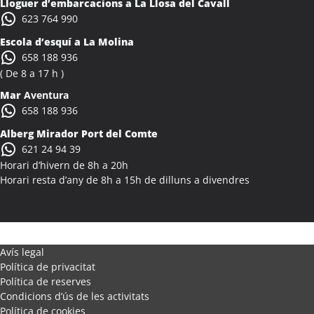
Lloguer d’embarcacions a La Llosa del Cavall
Colònies Escolars Alcalà de Xivert
623 764 990
Activitats Teambuilding Empreses Alcanar
Escola d’esquí a La Molina
Activitats Família Amics Alcanar
658 188 936
Colònies Escolars Alcanar
( De 8 a 17 h )
Activitats Teambuilding Empreses Alcanó
Mar
Aventura
Activitats Família Amics Alcanó
658 188 936
Colònies Escolars Alcanó
Alberg Mirador Port del Comte
Activitats Teambuilding Empreses Alcarràs
621 24 94 39
Activitats Família Amics Alcarràs
Horari d’hivern de 8h a 20h
Colònies Escolars Alcarràs
Horari resta d’any de 8h a 15h de dilluns a divendres
Activitats Teambuilding Empreses Alcoletge
Activitats Família Amics Alcoletge
Colònies Escolars Alcoletge
Activitats Teambuilding Empreses Alcora
Avís legal
Política de privacitat
Activitats Família Amics Alcora
Política de reserves
Colònies Escolars Alcora
Condicions d’ús de les activitats
Activitats Teambuilding Empreses Alcover
Política de cookies