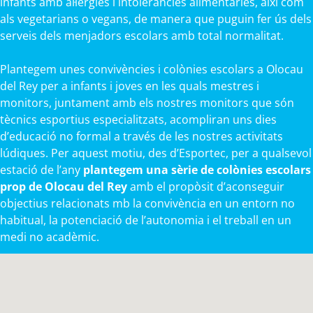
infants amb al·lèrgies i intoleràncies alimentàries, així com
als vegetarians o vegans, de manera que puguin fer ús dels
serveis dels menjadors escolars amb total normalitat.
Plantegem unes convivències i colònies escolars a Olocau
del Rey per a infants i joves en les quals mestres i
monitors, juntament amb els nostres monitors que són
tècnics esportius especialitzats, acompliran uns dies
d’educació no formal a través de les nostres activitats
lúdiques. Per aquest motiu, des d’Esportec, per a qualsevol
estació de l’any
plantegem una sèrie de colònies escolars
prop de Olocau del Rey
amb el propòsit d’aconseguir
objectius relacionats mb la convivència en un entorn no
habitual, la potenciació de l’autonomia i el treball en un
medi no acadèmic.