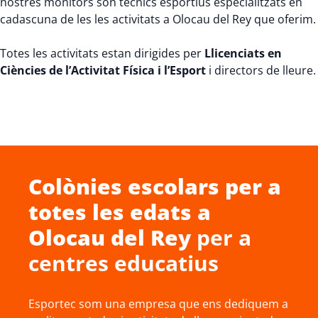
nostres monitors són tècnics esportius especialitzats en
cadascuna de les les activitats a Olocau del Rey que oferim.
Totes les activitats estan dirigides per
Llicenciats en
Ciències de l’Activitat Física i l’Esport
i directors de lleure.
Colònies escolars
per a
totes les edats a
Olocau del Rey
per a
centres educatius
Esportec som una empresa que ens dediquem a