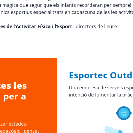
a màgica que segur que els infants recordaran per sempre! P
cnics esportius especialitzats en cadascuna de les les activi
s de l’Activitat Física i l’Esport
i directors de lleure.
Esportec Outd
es les
Una empresa de serveis espo
a
per a
intenció de fomentar la pràct
ar estades i
pedagògic i pensat