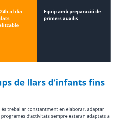
24h al dia
Equip amb preparació de
ulats
primers auxilis
litzable
ps de llars d’infants fins
t és treballar constantment en elaborar, adaptar i
ls programes d’activitats sempre estaran adaptats a