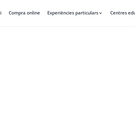
i
Compra online
Experiències particulars
Centres ed