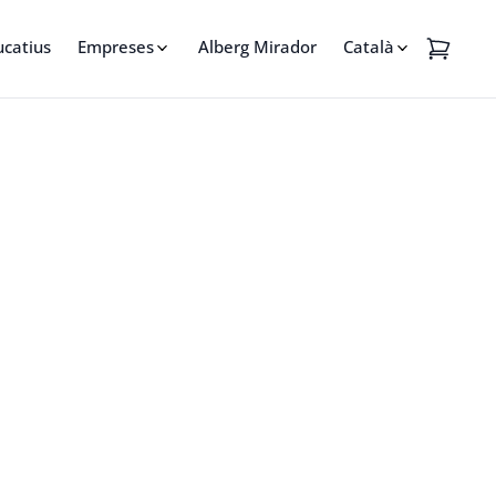
ucatius
Empreses
Alberg Mirador
Català