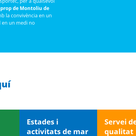
Esportec, per a qualsevol
 prop de Montoliu de
mb la convivència en un
ll en un medi no
quí
Estades i
Servei d
activitats de mar
qualitat