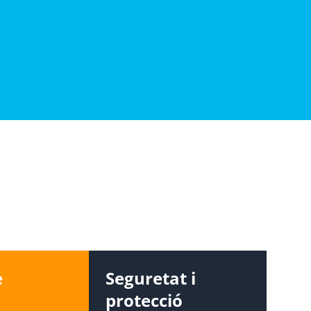
e
Seguretat i
protecció