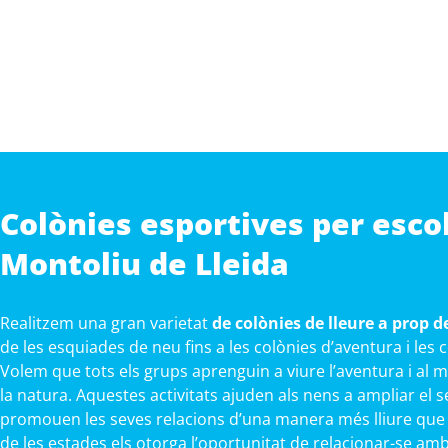
Colònies esportives per esco
Montoliu de Lleida
Realitzem una gran varietat
de colònies de lleure a prop d
de les esquiades de neu fins a les colònies d’aventura i les
Volem que tots els grups aprenguin a viure l’aventura i al 
la natura. Aquestes activitats ajuden als nens a ampliar el s
promouen les seves relacions d’una manera més lliure que a 
de les estades els otorga l’oportunitat de relacionar-se am