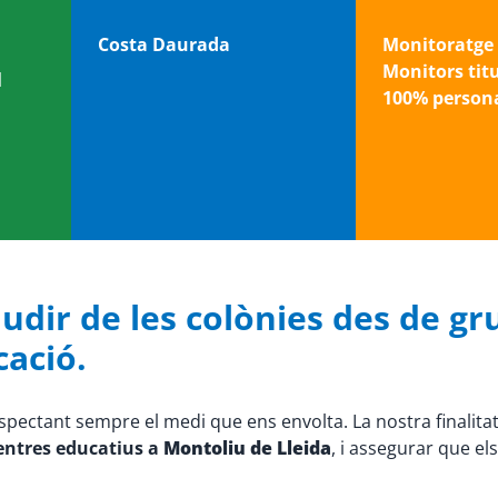
Costa Daurada
Monitoratge 
Monitors tit
l
100% persona
udir de les colònies des de gru
cació.
espectant sempre el medi que ens envolta. La nostra finalita
centres educatius a
Montoliu de Lleida
, i assegurar que e