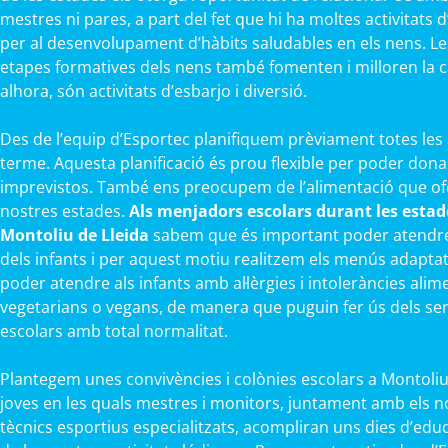
mestres ni pares, a part del fet que hi ha moltes activitats
per al desenvolupament d’hàbits saludables en els nens. Le
etapes formatives dels nens també fomenten i milloren la cap
alhora, són activitats d’esbarjo i diversió.
Des de l’equip d’Esportec planifiquem prèviament totes les 
terme. Aquesta planificació és prou flexible per poder dona
imprevistos. També ens preocupem de l’alimentació que ofe
nostres estades.
Als menjadors escolars durant les estade
Montoliu de Lleida
sabem que és important poder atendre 
dels infants i per aquest motiu realitzem els menús adapta
poder atendre als infants amb al·lèrgies i intoleràncies alime
vegetarians o vegans, de manera que puguin fer ús dels se
escolars amb total normalitat.
Plantegem unes convivències i colònies escolars a Montoliu d
joves en les quals mestres i monitors, juntament amb els 
tècnics esportius especialitzats, acompliran uns dies d’edu