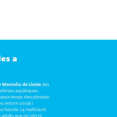
les a
e Montoliu de Lleida
des
 colònies aquàtiques.
mateix temps descobreixin
eu entorn social i
l’escola. La realització
b adults que no són ni