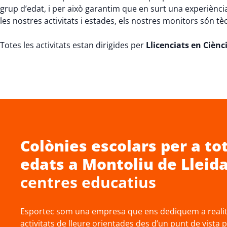
grup d’edat, i per això garantim que en surt una experiènci
les nostres activitats i estades, els nostres monitors són tè
Totes les activitats estan dirigides per
Llicenciats en Cièncie
Colònies escolars
per a tot
edats a
Montoliu de Lleid
centres educatius
Esportec som una empresa que ens dediquem a realitz
activitats de lleure orientades des d’un punt de vista 