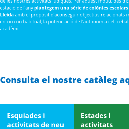
de les nostres activitats lúdiques. Per aquest motiu, des d’
estació de l’any
plantegem una sèrie de colònies escolars
Lleida
amb el propòsit d’aconseguir objectius relacionats 
entorn no habitual, la potenciació de l’autonomia i el treba
acadèmic.
Consulta el nostre catàleg a
Esquiades i
Estades i
activitats de neu
activitats