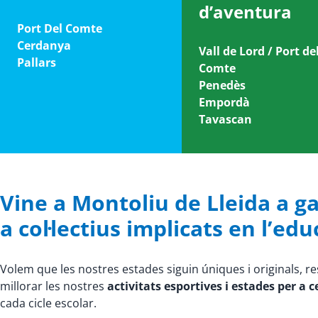
d’aventura
Port Del Comte
Cerdanya
Vall de Lord / Port de
Pallars
Comte
Penedès
Empordà
Tavascan
Vine a Montoliu de Lleida a ga
a col·lectius implicats en l’edu
Volem que les nostres estades siguin úniques i originals, r
millorar les nostres
activitats esportives i estades per a 
cada cicle escolar.