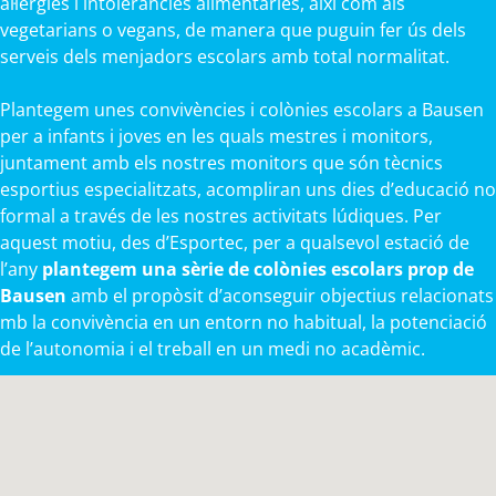
al·lèrgies i intoleràncies alimentàries, així com als
vegetarians o vegans, de manera que puguin fer ús dels
serveis dels menjadors escolars amb total normalitat.
Plantegem unes convivències i colònies escolars a Bausen
per a infants i joves en les quals mestres i monitors,
juntament amb els nostres monitors que són tècnics
esportius especialitzats, acompliran uns dies d’educació no
formal a través de les nostres activitats lúdiques. Per
aquest motiu, des d’Esportec, per a qualsevol estació de
l’any
plantegem una sèrie de colònies escolars prop de
Bausen
amb el propòsit d’aconseguir objectius relacionats
mb la convivència en un entorn no habitual, la potenciació
de l’autonomia i el treball en un medi no acadèmic.