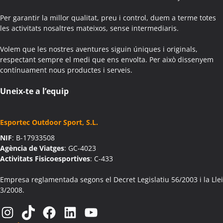
Activitats Teambuilding Empreses Aiguafreda
Per garantir la millor qualitat, preu i control, duem a terme totes
Activitats Família Amics Aiguafreda
les activitats nosaltres mateixos, sense intermediaris.
Colònies Escolars Aiguafreda
Volem que les nostres aventures siguin úniques i originals,
Activitats Teambuilding Empreses Aiguamúrcia
respectant sempre el medi que ens envolta. Per això dissenyem
Activitats Família Amics Aiguamúrcia
contínuament nous productes i serveis.
Colònies Escolars Aiguamúrcia
Activitats Teambuilding Empreses Aiguaviva
Uneix-te a l’equip
Activitats Família Amics Aiguaviva
Colònies Escolars Aiguaviva
Esportec Outdoor Sport, S.L.
Activitats Teambuilding Empreses Aín
NIF
: B-17933508
Activitats Família Amics Aín
Agència de Viatges
: GC-4023
Colònies Escolars Aín
Activitats Fisicoesportives
: C-433
Activitats Teambuilding Empreses Aitona
Activitats Família Amics Aitona
Empresa reglamentada segons el Decret Legislatiu 56/2003 i la Llei
3/2008.
Colònies Escolars Aitona
Activitats Teambuilding Empreses Alàs i Cerc
Instagram
TikTok
Facebook
LinkedIn
YouTube
Activitats Família Amics Alàs i Cerc