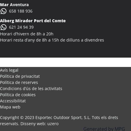
Activitats Teambuilding Empreses Alcanó
Mar
Aventura
Activitats Família Amics Alcanó
658 188 936
Colònies Escolars Alcanó
Alberg Mirador Port del Comte
Activitats Teambuilding Empreses Alcarràs
621 24 94 39
Activitats Família Amics Alcarràs
Horari d’hivern de 8h a 20h
Colònies Escolars Alcarràs
Horari resta d’any de 8h a 15h de dilluns a divendres
Activitats Teambuilding Empreses Alcoletge
Activitats Família Amics Alcoletge
Colònies Escolars Alcoletge
Activitats Teambuilding Empreses Alcora
Avís legal
Política de privacitat
Activitats Família Amics Alcora
Política de reserves
Colònies Escolars Alcora
Condicions d’ús de les activitats
Activitats Teambuilding Empreses Alcover
Política de cookies
Activitats Família Amics Alcover
Accessibilitat
Mapa web
Colònies Escolars Alcover
Activitats Teambuilding Empreses Alcudia de Veo
Copyright © 2023 Esportec Outdoor Sport, S.L. Tots els drets
Activitats Família Amics Alcudia de Veo
reservats.
Disseny web
:
uzero
Generated by
MPG
Colònies Escolars Alcudia de Veo