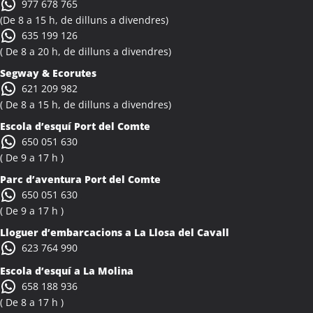
977 678 765
Activitats Família Amics Albinyana
(De 8 a 15 h, de dilluns a divendres)
Colònies Escolars Albinyana
635 199 126
Activitats Teambuilding Empreses Albiol
( De 8 a 20 h, de dilluns a divendres)
Activitats Família Amics Albiol
Segway & Ecorutes
Colònies Escolars Albiol
621 209 982
Activitats Teambuilding Empreses Albocàsser
( De 8 a 15 h, de dilluns a divendres)
Activitats Família Amics Albocàsser
Escola d’esquí Port del Comte
Colònies Escolars Albocàsser
650 051 630
Activitats Teambuilding Empreses Albons
( De 9 a 17 h )
Activitats Família Amics Albons
Parc d’aventura Port del Comte
Colònies Escolars Albons
650 051 630
Activitats Teambuilding Empreses Alcalà de Xivert
( De 9 a 17 h )
Activitats Família Amics Alcalà de Xivert
Lloguer d’embarcacions a La Llosa del Cavall
Colònies Escolars Alcalà de Xivert
623 764 990
Activitats Teambuilding Empreses Alcanar
Escola d’esquí a La Molina
Activitats Família Amics Alcanar
658 188 936
Colònies Escolars Alcanar
( De 8 a 17 h )