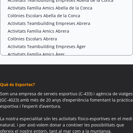
A
Activitats Teambuilding Empreses Abella de la Conca
Activitats Família Amics Abella de la Conca
Colònies Escolars Abella de la Conca
Activitats Teambuilding Empreses Abrera
Activitats Família Amics Abrera
Colònies Escolars Abrera
Activitats Teambuilding Empreses Àger
Activitats Família Amics Àger
Colònies Escolars Àger
Activitats Teambuilding Empreses Agramunt
Activitats Família Amics Agramunt
Què és Esportec?
Colònies Escolars Agramunt
Activitats Teambuilding Empreses Aguilar de Segarra
Som una empresa de serveis esportius (C-433) i agència de viatges
(GC-4023) amb més de 20 anys d’experiència fomentant la pràctica
Activitats Família Amics Aguilar de Segarra
esportiva i l’esperit d’aventura.
Colònies Escolars Aguilar de Segarra
Activitats Teambuilding Empreses Agullana
La nostra especialitat són les activitats físico-esportives en el medi
Activitats Família Amics Agullana
natural, i per això volem donar a conèixer les possibilitats que
ofereix el nostre entorn, tant al mar com a la muntanya.
Colònies Escolars Agullana