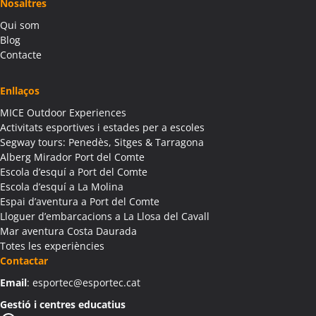
Nosaltres
Colònies Escolars Alàs i Cerc
Qui som
Activitats Teambuilding Empreses Albagés
Blog
Activitats Família Amics Albagés
Contacte
Colònies Escolars Albagés
Activitats Teambuilding Empreses Albanyà
Enllaços
Activitats Família Amics Albanyà
MICE Outdoor Experiences
Colònies Escolars Albanyà
Activitats esportives i estades per a escoles
Activitats Teambuilding Empreses Albatàrrec
Segway tours: Penedès, Sitges & Tarragona
Alberg Mirador Port del Comte
Activitats Família Amics Albatàrrec
Escola d’esquí a Port del Comte
Colònies Escolars Albatàrrec
Escola d’esquí a La Molina
Activitats Teambuilding Empreses Albesa
Espai d’aventura a Port del Comte
Activitats Família Amics Albesa
Lloguer d’embarcacions a La Llosa del Cavall
Colònies Escolars Albesa
Mar aventura Costa Daurada
Totes les experiències
Activitats Teambuilding Empreses Albi
Contactar
Activitats Família Amics Albi
Email
: esportec@esportec.cat
Colònies Escolars Albi
Activitats Teambuilding Empreses Albinyana
Gestió i centres educatius