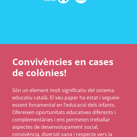
Convivències en cases
de colònies!
Són un element molt significatiu del sistema
educatiu català. El seu paper ha estat i segueix
essent fonamental en l’educació dels infants.
Ofereixen oportunitats educatives diferents i
complementàries i ens permeten treballar
aspectes de desenvolupament social,
convivència, diversió sana i respecte vers la