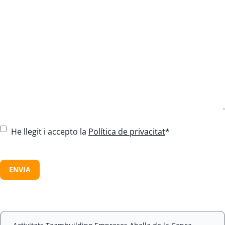
C
He llegit i accepto la
Política de privacitat
*
o
n
C
s
A
e
P
n
T
t
C
*
H