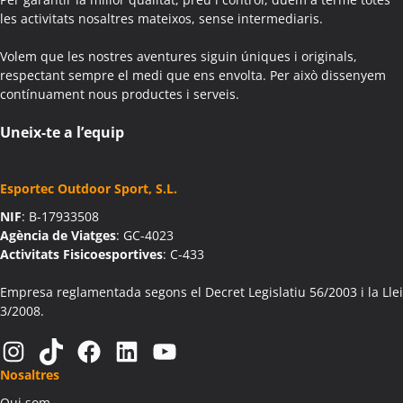
Activitats Família Amics Aiguafreda
les activitats nosaltres mateixos, sense intermediaris.
Colònies Escolars Aiguafreda
Volem que les nostres aventures siguin úniques i originals,
Activitats Teambuilding Empreses Aiguamúrcia
respectant sempre el medi que ens envolta. Per això dissenyem
Activitats Família Amics Aiguamúrcia
contínuament nous productes i serveis.
Colònies Escolars Aiguamúrcia
Activitats Teambuilding Empreses Aiguaviva
Uneix-te a l’equip
Activitats Família Amics Aiguaviva
Colònies Escolars Aiguaviva
Esportec Outdoor Sport, S.L.
Activitats Teambuilding Empreses Aín
NIF
: B-17933508
Activitats Família Amics Aín
Agència de Viatges
: GC-4023
Colònies Escolars Aín
Activitats Fisicoesportives
: C-433
Activitats Teambuilding Empreses Aitona
Activitats Família Amics Aitona
Empresa reglamentada segons el Decret Legislatiu 56/2003 i la Llei
3/2008.
Colònies Escolars Aitona
Activitats Teambuilding Empreses Alàs i Cerc
Instagram
TikTok
Facebook
LinkedIn
YouTube
Activitats Família Amics Alàs i Cerc
Nosaltres
Colònies Escolars Alàs i Cerc
Qui som