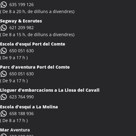
635 199 126
Activitats Teambuilding Empreses Albiol
( De 8 a 20 h, de dilluns a divendres)
Activitats Família Amics Albiol
Segway & Ecorutes
Colònies Escolars Albiol
621 209 982
Activitats Teambuilding Empreses Albocàsser
( De 8 a 15 h, de dilluns a divendres)
Activitats Família Amics Albocàsser
Escola d’esquí Port del Comte
Colònies Escolars Albocàsser
650 051 630
Activitats Teambuilding Empreses Albons
( De 9 a 17 h )
Activitats Família Amics Albons
Parc d’aventura Port del Comte
Colònies Escolars Albons
650 051 630
Activitats Teambuilding Empreses Alcalà de Xivert
( De 9 a 17 h )
Activitats Família Amics Alcalà de Xivert
Lloguer d’embarcacions a La Llosa del Cavall
Colònies Escolars Alcalà de Xivert
623 764 990
Activitats Teambuilding Empreses Alcanar
Escola d’esquí a La Molina
Activitats Família Amics Alcanar
658 188 936
Colònies Escolars Alcanar
( De 8 a 17 h )
Activitats Teambuilding Empreses Alcanó
Mar
Aventura
Activitats Família Amics Alcanó