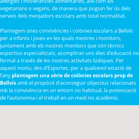
al·lèrgies i intoleràncies alimentàries, així com als
vegetarians o vegans, de manera que puguin fer ús dels
serveis dels menjadors escolars amb total normalitat.
Plantegem unes convivències i colònies escolars a Bellvís
per a infants i joves en les quals mestres i monitors,
juntament amb els nostres monitors que són tècnics
esportius especialitzats, acompliran uns dies d’educació no
formal a través de les nostres activitats lúdiques. Per
aquest motiu, des d’Esportec, per a qualsevol estació de
l’any
plantegem una sèrie de colònies escolars prop de
Bellvís
amb el propòsit d’aconseguir objectius relacionats
mb la convivència en un entorn no habitual, la potenciació
de l’autonomia i el treball en un medi no acadèmic.