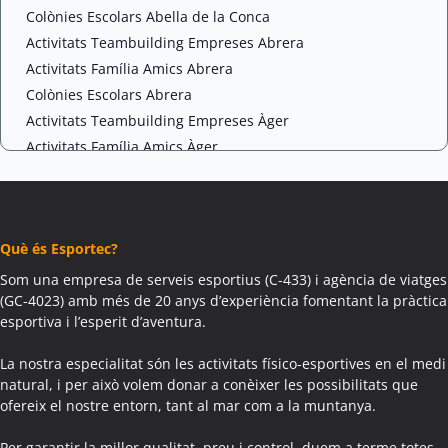
Colònies Escolars Abella de la Conca
Activitats Teambuilding Empreses Abrera
Activitats Família Amics Abrera
Colònies Escolars Abrera
Activitats Teambuilding Empreses Àger
Activitats Família Amics Àger
Colònies Escolars Àger
Activitats Teambuilding Empreses Agramunt
Activitats Família Amics Agramunt
Què és Esportec?
Colònies Escolars Agramunt
Activitats Teambuilding Empreses Aguilar de Segarra
Som una empresa de serveis esportius (C-433) i agència de viatges
(GC-4023) amb més de 20 anys d’experiència fomentant la pràctica
Activitats Família Amics Aguilar de Segarra
esportiva i l’esperit d’aventura.
Colònies Escolars Aguilar de Segarra
Activitats Teambuilding Empreses Agullana
La nostra especialitat són les activitats físico-esportives en el medi
Activitats Família Amics Agullana
natural, i per això volem donar a conèixer les possibilitats que
ofereix el nostre entorn, tant al mar com a la muntanya.
Colònies Escolars Agullana
Activitats Teambuilding Empreses Aiguafreda
Per garantir la millor qualitat, preu i control, duem a terme totes