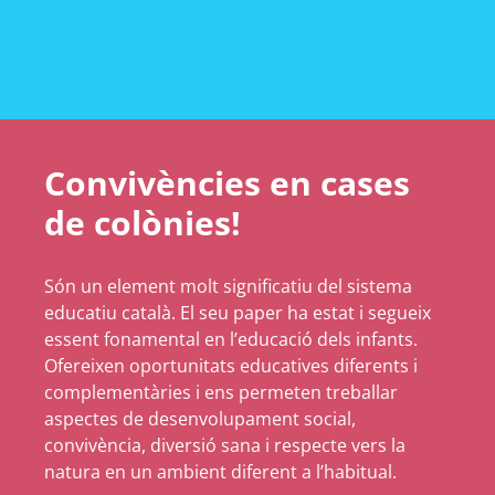
Convivències en cases
de colònies!
Són un element molt significatiu del sistema
educatiu català. El seu paper ha estat i segueix
essent fonamental en l’educació dels infants.
Ofereixen oportunitats educatives diferents i
complementàries i ens permeten treballar
aspectes de desenvolupament social,
convivència, diversió sana i respecte vers la
natura en un ambient diferent a l’habitual.