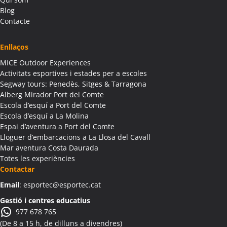
Activitats Teambuilding Empreses Albagés
Blog
Activitats Família Amics Albagés
Contacte
Colònies Escolars Albagés
Activitats Teambuilding Empreses Albanyà
Enllaços
Activitats Família Amics Albanyà
MICE Outdoor Experiences
Colònies Escolars Albanyà
Activitats esportives i estades per a escoles
Activitats Teambuilding Empreses Albatàrrec
Segway tours: Penedès, Sitges & Tarragona
Alberg Mirador Port del Comte
Activitats Família Amics Albatàrrec
Escola d’esquí a Port del Comte
Colònies Escolars Albatàrrec
Escola d’esquí a La Molina
Activitats Teambuilding Empreses Albesa
Espai d’aventura a Port del Comte
Activitats Família Amics Albesa
Lloguer d’embarcacions a La Llosa del Cavall
Colònies Escolars Albesa
Mar aventura Costa Daurada
Totes les experiències
Activitats Teambuilding Empreses Albi
Contactar
Activitats Família Amics Albi
Email
: esportec@esportec.cat
Colònies Escolars Albi
Activitats Teambuilding Empreses Albinyana
Gestió i centres educatius
977 678 765
Activitats Família Amics Albinyana
(De 8 a 15 h, de dilluns a divendres)
Colònies Escolars Albinyana