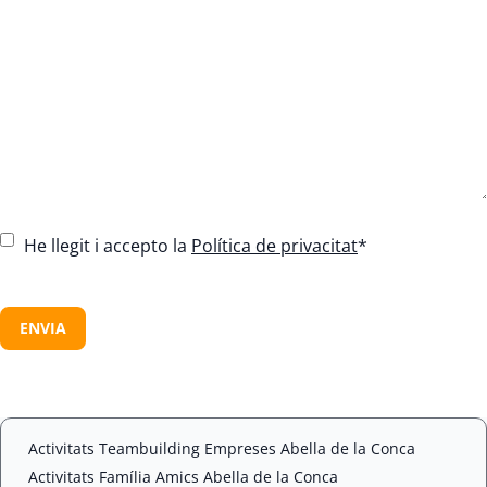
C
He llegit i accepto la
Política de privacitat
*
o
n
C
s
A
e
P
n
T
t
C
*
H
A
Activitats Teambuilding Empreses Abella de la Conca
Activitats Família Amics Abella de la Conca