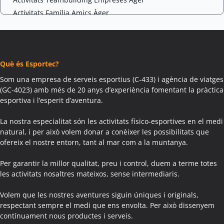
Activitats Família Amics Àger
Colònies Escolars Àger
Activitats Teambuilding Empreses Agramunt
Activitats Família Amics Agramunt
Què és Esportec?
Colònies Escolars Agramunt
Activitats Teambuilding Empreses Aguilar de Segarra
Som una empresa de serveis esportius (C-433) i agència de viatges
(GC-4023) amb més de 20 anys d’experiència fomentant la pràctica
Activitats Família Amics Aguilar de Segarra
esportiva i l’esperit d’aventura.
Colònies Escolars Aguilar de Segarra
Activitats Teambuilding Empreses Agullana
La nostra especialitat són les activitats físico-esportives en el medi
Activitats Família Amics Agullana
natural, i per això volem donar a conèixer les possibilitats que
ofereix el nostre entorn, tant al mar com a la muntanya.
Colònies Escolars Agullana
Activitats Teambuilding Empreses Aiguafreda
Per garantir la millor qualitat, preu i control, duem a terme totes
Activitats Família Amics Aiguafreda
les activitats nosaltres mateixos, sense intermediaris.
Colònies Escolars Aiguafreda
Volem que les nostres aventures siguin úniques i originals,
Activitats Teambuilding Empreses Aiguamúrcia
respectant sempre el medi que ens envolta. Per això dissenyem
Activitats Família Amics Aiguamúrcia
contínuament nous productes i serveis.
Colònies Escolars Aiguamúrcia