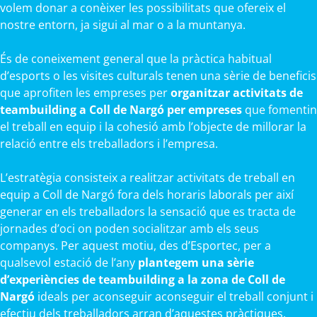
volem donar a conèixer les possibilitats que ofereix el
nostre entorn, ja sigui al mar o a la muntanya.
És de coneixement general que la pràctica habitual
d’esports o les visites culturals tenen una sèrie de beneficis
que aprofiten les empreses per
organitzar activitats de
teambuilding a Coll de Nargó per empreses
que fomentin
el treball en equip i la cohesió amb l’objecte de millorar la
relació entre els treballadors i l’empresa.
L’estratègia consisteix a realitzar activitats de treball en
equip a Coll de Nargó fora dels horaris laborals per així
generar en els treballadors la sensació que es tracta de
jornades d’oci on poden socialitzar amb els seus
companys. Per aquest motiu, des d’Esportec, per a
qualsevol estació de l’any
plantegem una sèrie
d’experiències de teambuilding a la zona de Coll de
Nargó
ideals per aconseguir aconseguir el treball conjunt i
efectiu dels treballadors arran d’aquestes pràctiques.