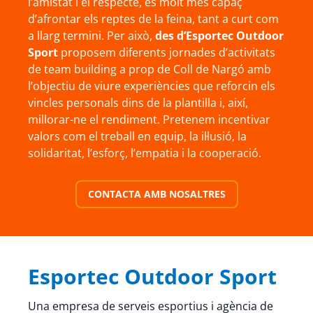
l’amistat i el respecte, és molt més capaç
d’afrontar els reptes de la feina, tant a curt com
a llarg termini. Per això,
des d’Esportec Outdoor
Sport
proposem diferents jornades d’activitats
de team building a prop de Coll de Nargó amb
l’objectiu de viure experiències que reforcin els
vincles personals dins de la plantilla i, així,
millorar-ne el rendiment. Pretenem incentivar
valors com el treball en equip, la il·lusió, la
solidaritat, l’esforç, l’empatia i la cooperació.
CONTACTA AMB NOSALTRES
Esportec Outdoor Sport
Una empresa de serveis esportius i agència de