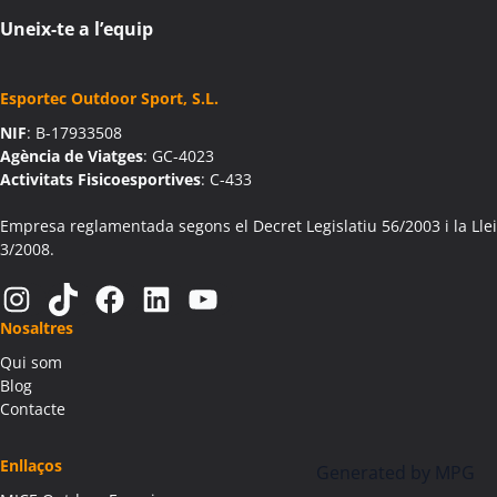
Activitats Teambuilding Empreses Aiguaviva
Uneix-te a l’equip
Activitats Família Amics Aiguaviva
Colònies Escolars Aiguaviva
Esportec Outdoor Sport, S.L.
Activitats Teambuilding Empreses Aín
NIF
: B-17933508
Activitats Família Amics Aín
Agència de Viatges
: GC-4023
Colònies Escolars Aín
Activitats Fisicoesportives
: C-433
Activitats Teambuilding Empreses Aitona
Activitats Família Amics Aitona
Empresa reglamentada segons el Decret Legislatiu 56/2003 i la Llei
3/2008.
Colònies Escolars Aitona
Activitats Teambuilding Empreses Alàs i Cerc
Instagram
TikTok
Facebook
LinkedIn
YouTube
Activitats Família Amics Alàs i Cerc
Nosaltres
Colònies Escolars Alàs i Cerc
Qui som
Activitats Teambuilding Empreses Albagés
Blog
Activitats Família Amics Albagés
Contacte
Colònies Escolars Albagés
Activitats Teambuilding Empreses Albanyà
Enllaços
Generated by
MPG
Activitats Família Amics Albanyà