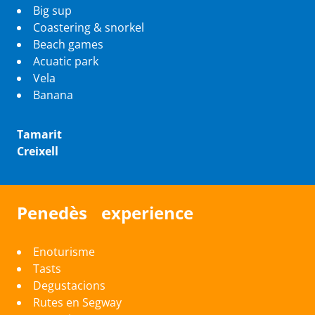
Big sup
Coastering & snorkel
Beach games
Acuatic park
Vela
Banana
Tamarit
Creixell
Penedès experience
Enoturisme
Tasts
Degustacions
Rutes en Segway