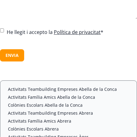
C
He llegit i accepto la
Política de privacitat
*
o
n
C
s
A
e
P
n
T
t
C
*
H
A
Activitats Teambuilding Empreses Abella de la Conca
Activitats Família Amics Abella de la Conca
Colònies Escolars Abella de la Conca
Activitats Teambuilding Empreses Abrera
Activitats Família Amics Abrera
Colònies Escolars Abrera
Activitats Teambuilding Empreses Àger