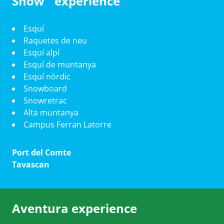
Snow experience
Esquí
Raquetes de neu
Esquí alpí
Esquí de muntanya
Esquí nòrdic
Snowboard
Snowretrac
Alta muntanya
Campus Ferran Latorre
Port del Comte
Tavascan
Aventura experience