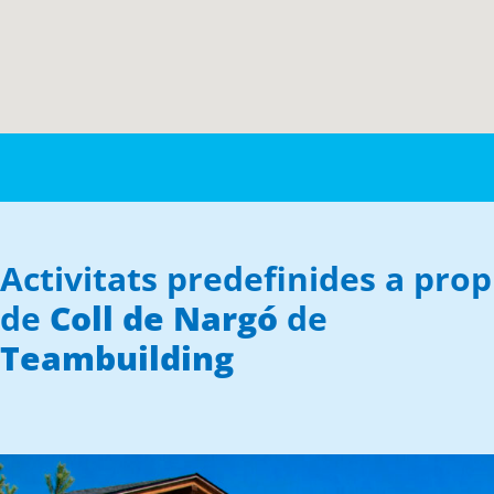
Activitats predefinides a prop
de
Coll de Nargó
de
Teambuilding