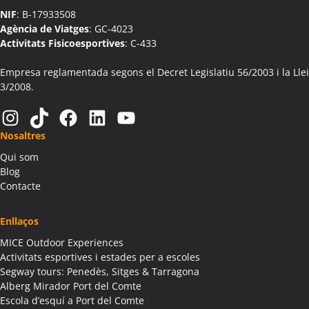
NIF
: B-17933508
Activitats Família Amics Aín
Agència de Viatges
: GC-4023
Colònies Escolars Aín
Activitats Fisicoesportives
: C-433
Activitats Teambuilding Empreses Aitona
Activitats Família Amics Aitona
Empresa reglamentada segons el Decret Legislatiu 56/2003 i la Llei
3/2008.
Colònies Escolars Aitona
Activitats Teambuilding Empreses Alàs i Cerc
Instagram
TikTok
Facebook
LinkedIn
YouTube
Activitats Família Amics Alàs i Cerc
Nosaltres
Colònies Escolars Alàs i Cerc
Qui som
Activitats Teambuilding Empreses Albagés
Blog
Activitats Família Amics Albagés
Contacte
Colònies Escolars Albagés
Activitats Teambuilding Empreses Albanyà
Enllaços
Activitats Família Amics Albanyà
MICE Outdoor Experiences
Colònies Escolars Albanyà
Activitats esportives i estades per a escoles
Activitats Teambuilding Empreses Albatàrrec
Segway tours: Penedès, Sitges & Tarragona
Alberg Mirador Port del Comte
Activitats Família Amics Albatàrrec
Escola d’esquí a Port del Comte
Colònies Escolars Albatàrrec