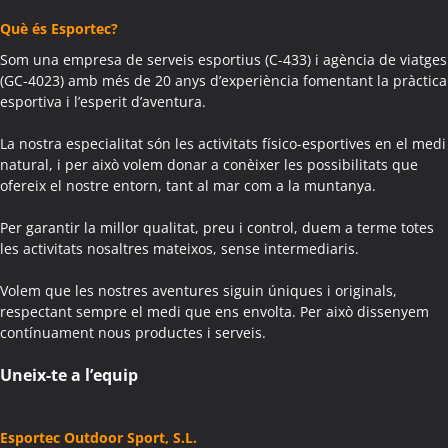
Activitats Família Amics Agramunt
Què és Esportec?
Colònies Escolars Agramunt
Activitats Teambuilding Empreses Aguilar de Segarra
Som una empresa de serveis esportius (C-433) i agència de viatges
(GC-4023) amb més de 20 anys d’experiència fomentant la pràctica
Activitats Família Amics Aguilar de Segarra
esportiva i l’esperit d’aventura.
Colònies Escolars Aguilar de Segarra
Activitats Teambuilding Empreses Agullana
La nostra especialitat són les activitats físico-esportives en el medi
Activitats Família Amics Agullana
natural, i per això volem donar a conèixer les possibilitats que
ofereix el nostre entorn, tant al mar com a la muntanya.
Colònies Escolars Agullana
Activitats Teambuilding Empreses Aiguafreda
Per garantir la millor qualitat, preu i control, duem a terme totes
Activitats Família Amics Aiguafreda
les activitats nosaltres mateixos, sense intermediaris.
Colònies Escolars Aiguafreda
Volem que les nostres aventures siguin úniques i originals,
Activitats Teambuilding Empreses Aiguamúrcia
respectant sempre el medi que ens envolta. Per això dissenyem
Activitats Família Amics Aiguamúrcia
contínuament nous productes i serveis.
Colònies Escolars Aiguamúrcia
Activitats Teambuilding Empreses Aiguaviva
Uneix-te a l’equip
Activitats Família Amics Aiguaviva
Colònies Escolars Aiguaviva
Esportec Outdoor Sport, S.L.
Activitats Teambuilding Empreses Aín