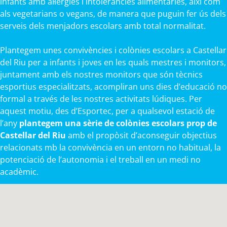
infants amb al·lèrgies i intoleràncies alimentàries, així com
als vegetarians o vegans, de manera que puguin fer ús dels
serveis dels menjadors escolars amb total normalitat.
Plantegem unes convivències i colònies escolars a Castellar
del Riu per a infants i joves en les quals mestres i monitors,
juntament amb els nostres monitors que són tècnics
esportius especialitzats, acompliran uns dies d’educació no
formal a través de les nostres activitats lúdiques. Per
aquest motiu, des d’Esportec, per a qualsevol estació de
l’any
plantegem una sèrie de colònies escolars prop de
Castellar del Riu
amb el propòsit d’aconseguir objectius
relacionats mb la convivència en un entorn no habitual, la
potenciació de l’autonomia i el treball en un medi no
acadèmic.