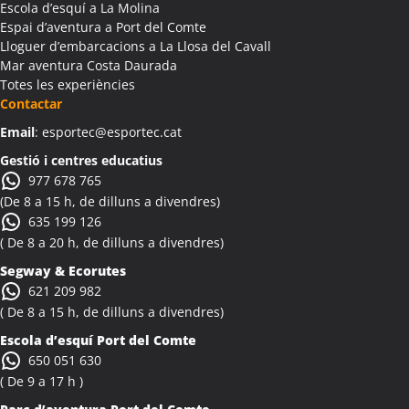
Escola d’esquí a La Molina
Activitats Teambuilding Empreses Albesa
Espai d’aventura a Port del Comte
Activitats Família Amics Albesa
Lloguer d’embarcacions a La Llosa del Cavall
Colònies Escolars Albesa
Mar aventura Costa Daurada
Totes les experiències
Activitats Teambuilding Empreses Albi
Contactar
Activitats Família Amics Albi
Email
: esportec@esportec.cat
Colònies Escolars Albi
Activitats Teambuilding Empreses Albinyana
Gestió i centres educatius
977 678 765
Activitats Família Amics Albinyana
(De 8 a 15 h, de dilluns a divendres)
Colònies Escolars Albinyana
635 199 126
Activitats Teambuilding Empreses Albiol
( De 8 a 20 h, de dilluns a divendres)
Activitats Família Amics Albiol
Segway & Ecorutes
Colònies Escolars Albiol
621 209 982
Activitats Teambuilding Empreses Albocàsser
( De 8 a 15 h, de dilluns a divendres)
Activitats Família Amics Albocàsser
Escola d’esquí Port del Comte
Colònies Escolars Albocàsser
650 051 630
Activitats Teambuilding Empreses Albons
( De 9 a 17 h )
Activitats Família Amics Albons