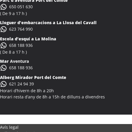
Parc d’aventura Port del Comte
Colònies Escolars Albons
650 051 630
Activitats Teambuilding Empreses Alcalà de Xivert
( De 9 a 17 h )
Activitats Família Amics Alcalà de Xivert
Lloguer d’embarcacions a La Llosa del Cavall
Colònies Escolars Alcalà de Xivert
623 764 990
Activitats Teambuilding Empreses Alcanar
Escola d’esquí a La Molina
Activitats Família Amics Alcanar
658 188 936
Colònies Escolars Alcanar
( De 8 a 17 h )
Activitats Teambuilding Empreses Alcanó
Mar
Aventura
Activitats Família Amics Alcanó
658 188 936
Colònies Escolars Alcanó
Alberg Mirador Port del Comte
Activitats Teambuilding Empreses Alcarràs
621 24 94 39
Activitats Família Amics Alcarràs
Horari d’hivern de 8h a 20h
Colònies Escolars Alcarràs
Horari resta d’any de 8h a 15h de dilluns a divendres
Activitats Teambuilding Empreses Alcoletge
Activitats Família Amics Alcoletge
Colònies Escolars Alcoletge
Activitats Teambuilding Empreses Alcora
Avís legal