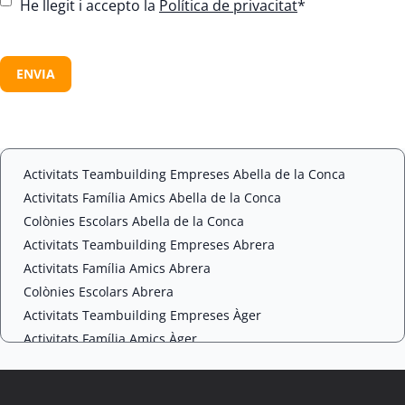
C
He llegit i accepto la
Política de privacitat
*
o
n
C
s
A
e
P
n
T
t
C
*
H
A
Activitats Teambuilding Empreses Abella de la Conca
Activitats Família Amics Abella de la Conca
Colònies Escolars Abella de la Conca
Activitats Teambuilding Empreses Abrera
Activitats Família Amics Abrera
Colònies Escolars Abrera
Activitats Teambuilding Empreses Àger
Activitats Família Amics Àger
Colònies Escolars Àger
Activitats Teambuilding Empreses Agramunt