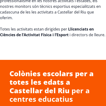
professionalisme en les nostres activitats i estades, els
nostres monitors són tècnics esportius especialitzats en
cadascuna de les les activitats a Castellar del Riu que
oferim.
Totes les activitats estan dirigides per
Llicenciats en
Ciències de l’Activitat Física i l’Esport
i directors de lleure.
Colònies escolars
per a
totes les edats a
Castellar del Riu
per a
centres educatius