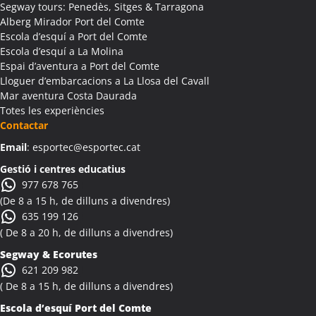
Activitats Teambuilding Empreses Albatàrrec
Segway tours: Penedès, Sitges & Tarragona
Alberg Mirador Port del Comte
Activitats Família Amics Albatàrrec
Escola d’esquí a Port del Comte
Colònies Escolars Albatàrrec
Escola d’esquí a La Molina
Activitats Teambuilding Empreses Albesa
Espai d’aventura a Port del Comte
Activitats Família Amics Albesa
Lloguer d’embarcacions a La Llosa del Cavall
Colònies Escolars Albesa
Mar aventura Costa Daurada
Totes les experiències
Activitats Teambuilding Empreses Albi
Contactar
Activitats Família Amics Albi
Email
: esportec@esportec.cat
Colònies Escolars Albi
Activitats Teambuilding Empreses Albinyana
Gestió i centres educatius
977 678 765
Activitats Família Amics Albinyana
(De 8 a 15 h, de dilluns a divendres)
Colònies Escolars Albinyana
635 199 126
Activitats Teambuilding Empreses Albiol
( De 8 a 20 h, de dilluns a divendres)
Activitats Família Amics Albiol
Segway & Ecorutes
Colònies Escolars Albiol
621 209 982
Activitats Teambuilding Empreses Albocàsser
( De 8 a 15 h, de dilluns a divendres)
Activitats Família Amics Albocàsser
Escola d’esquí Port del Comte
Colònies Escolars Albocàsser