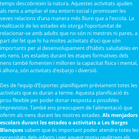
temps descobreixin la natura. Aquestes activitats ajuden
als nens a ampliar el seu entorn social i promouen les
seves relacions d’una manera més lliure que a l’escola. La
realització de les estades els otorga l’oportunitat de
relacionar-se amb adults que no són ni mestres ni pares, a
part del fet que hi ha moltes activitats d’oci que són
importants per al desenvolupament d’hàbits saludables en
els nens. Les estades durant les etapes formatives dels
nens també fomenten i milloren la capacitat física i mental,
i alhora, són activitats d’esbarjo i diversió.
Des de l’equip d’Esportec planifiquem prèviament totes les
activitats que es duran a terme. Aquesta planificació és
prou flexible per poder donar resposta a possibles
imprevistos. També ens preocupem de l’alimentació que
oferim als nens durant les nostres estades.
Als menjadors
escolars durant les estades o activitats a Les Borges
Blanques
sabem que és important poder atendre totes les
necessitats dels infants i per aquest motiu realitzem els