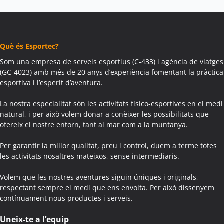
Colònies Escolars Àger
Activitats Teambuilding Empreses Agramunt
Activitats Família Amics Agramunt
Què és Esportec?
Colònies Escolars Agramunt
Activitats Teambuilding Empreses Aguilar de Segarra
Som una empresa de serveis esportius (C-433) i agència de viatges
(GC-4023) amb més de 20 anys d’experiència fomentant la pràctica
Activitats Família Amics Aguilar de Segarra
esportiva i l’esperit d’aventura.
Colònies Escolars Aguilar de Segarra
Activitats Teambuilding Empreses Agullana
La nostra especialitat són les activitats físico-esportives en el medi
Activitats Família Amics Agullana
natural, i per això volem donar a conèixer les possibilitats que
ofereix el nostre entorn, tant al mar com a la muntanya.
Colònies Escolars Agullana
Activitats Teambuilding Empreses Aiguafreda
Per garantir la millor qualitat, preu i control, duem a terme totes
Activitats Família Amics Aiguafreda
les activitats nosaltres mateixos, sense intermediaris.
Colònies Escolars Aiguafreda
Volem que les nostres aventures siguin úniques i originals,
Activitats Teambuilding Empreses Aiguamúrcia
respectant sempre el medi que ens envolta. Per això dissenyem
Activitats Família Amics Aiguamúrcia
contínuament nous productes i serveis.
Colònies Escolars Aiguamúrcia
Activitats Teambuilding Empreses Aiguaviva
Uneix-te a l’equip