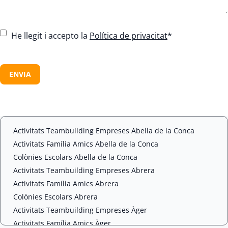
C
He llegit i accepto la
Política de privacitat
*
o
n
C
s
A
e
P
n
T
t
C
*
H
A
Activitats Teambuilding Empreses Abella de la Conca
Activitats Família Amics Abella de la Conca
Colònies Escolars Abella de la Conca
Activitats Teambuilding Empreses Abrera
Activitats Família Amics Abrera
Colònies Escolars Abrera
Activitats Teambuilding Empreses Àger
Activitats Família Amics Àger