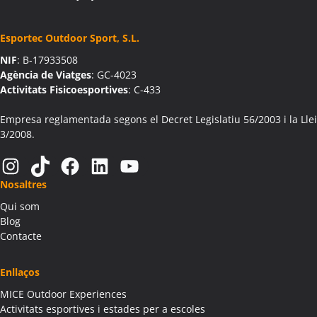
Activitats Família Amics Aiguaviva
Colònies Escolars Aiguaviva
Esportec Outdoor Sport, S.L.
Activitats Teambuilding Empreses Aín
NIF
: B-17933508
Activitats Família Amics Aín
Agència de Viatges
: GC-4023
Colònies Escolars Aín
Activitats Fisicoesportives
: C-433
Activitats Teambuilding Empreses Aitona
Activitats Família Amics Aitona
Empresa reglamentada segons el Decret Legislatiu 56/2003 i la Llei
3/2008.
Colònies Escolars Aitona
Activitats Teambuilding Empreses Alàs i Cerc
Instagram
TikTok
Facebook
LinkedIn
YouTube
Activitats Família Amics Alàs i Cerc
Nosaltres
Colònies Escolars Alàs i Cerc
Qui som
Activitats Teambuilding Empreses Albagés
Blog
Activitats Família Amics Albagés
Contacte
Colònies Escolars Albagés
Activitats Teambuilding Empreses Albanyà
Enllaços
Activitats Família Amics Albanyà
MICE Outdoor Experiences
Colònies Escolars Albanyà
Activitats esportives i estades per a escoles