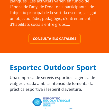
Blanques . Les activitats varien en funció de
l’época de l’any, de l’edat dels participants i de
l’objectiu principal de la sortida escolar, ja sigui
un objectiu lúdic, pedagògic, d’entrenament,
d’habilitats socials entre grups,…
CONSULTA ELS CATÀLEGS
Esportec Outdoor Sport
Una empresa de serveis esportius i agència de
viatges creada amb la intenció de fomentar la
pràctica esportiva i l’esperit d’aventura.