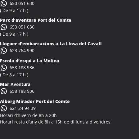
650 051 630
Activitats Teambuilding Empreses Albons
( De 9 a 17 h )
Activitats Família Amics Albons
Parc d’aventura Port del Comte
Colònies Escolars Albons
650 051 630
Activitats Teambuilding Empreses Alcalà de Xivert
( De 9 a 17 h )
Activitats Família Amics Alcalà de Xivert
Lloguer d’embarcacions a La Llosa del Cavall
Colònies Escolars Alcalà de Xivert
623 764 990
Activitats Teambuilding Empreses Alcanar
Escola d’esquí a La Molina
Activitats Família Amics Alcanar
658 188 936
Colònies Escolars Alcanar
( De 8 a 17 h )
Activitats Teambuilding Empreses Alcanó
Mar
Aventura
Activitats Família Amics Alcanó
658 188 936
Colònies Escolars Alcanó
Alberg Mirador Port del Comte
Activitats Teambuilding Empreses Alcarràs
621 24 94 39
Activitats Família Amics Alcarràs
Horari d’hivern de 8h a 20h
Colònies Escolars Alcarràs
Horari resta d’any de 8h a 15h de dilluns a divendres
Activitats Teambuilding Empreses Alcoletge
Activitats Família Amics Alcoletge