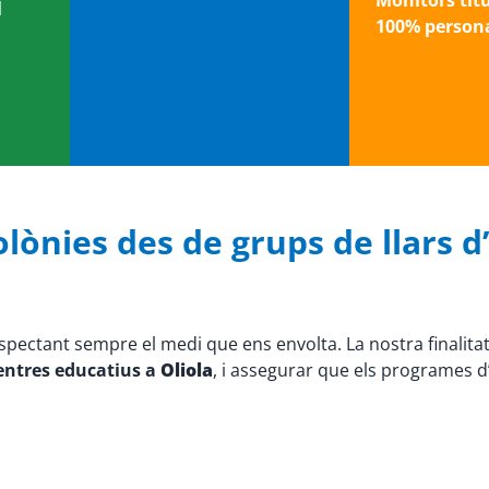
Monitors tit
l
100% persona
lònies des de grups de llars d’i
espectant sempre el medi que ens envolta. La nostra finalita
centres educatius a
Oliola
, i assegurar que els programes d