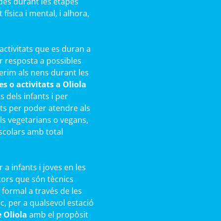
des durant les etapes
ísica i mental, i alhora,
activitats que es duran a
r resposta a possibles
rim als nens durant les
s o activitats a Oliola
 dels infants i per
ts per poder atendre als
als vegetarians o vegans,
scolars amb total
a infants i joves en les
ors que són tècnics
 formal a través de les
c, per a qualsevol estació
 Oliola
amb el propòsit