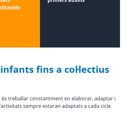
ulats
primers auxilis
litzable
nfants fins a col·lectius
t és treballar constantment en elaborar, adaptar i
’activitats sempre estaran adaptats a cada cicle