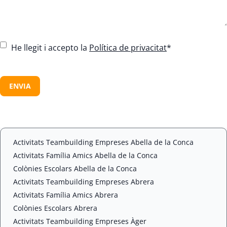
C
He llegit i accepto la
Política de privacitat
*
o
n
C
s
A
e
P
n
T
t
C
*
H
A
Activitats Teambuilding Empreses Abella de la Conca
Activitats Família Amics Abella de la Conca
Colònies Escolars Abella de la Conca
Activitats Teambuilding Empreses Abrera
Activitats Família Amics Abrera
Colònies Escolars Abrera
Activitats Teambuilding Empreses Àger