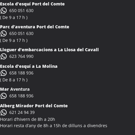
Escola d’esquí Port del Comte
Colònies Escolars Albocàsser
650 051 630
Activitats Teambuilding Empreses Albons
( De 9 a 17 h )
Activitats Família Amics Albons
Parc d’aventura Port del Comte
Colònies Escolars Albons
650 051 630
Activitats Teambuilding Empreses Alcalà de Xivert
( De 9 a 17 h )
Activitats Família Amics Alcalà de Xivert
Lloguer d’embarcacions a La Llosa del Cavall
Colònies Escolars Alcalà de Xivert
623 764 990
Activitats Teambuilding Empreses Alcanar
Escola d’esquí a La Molina
Activitats Família Amics Alcanar
658 188 936
Colònies Escolars Alcanar
( De 8 a 17 h )
Activitats Teambuilding Empreses Alcanó
Mar
Aventura
Activitats Família Amics Alcanó
658 188 936
Colònies Escolars Alcanó
Alberg Mirador Port del Comte
Activitats Teambuilding Empreses Alcarràs
621 24 94 39
Activitats Família Amics Alcarràs
Horari d’hivern de 8h a 20h
Colònies Escolars Alcarràs
Horari resta d’any de 8h a 15h de dilluns a divendres
Activitats Teambuilding Empreses Alcoletge