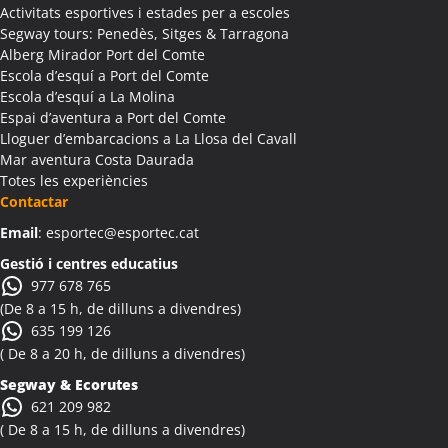
Colònies Escolars Albanyà
Activitats esportives i estades per a escoles
Activitats Teambuilding Empreses Albatàrrec
Segway tours: Penedès, Sitges & Tarragona
Alberg Mirador Port del Comte
Activitats Família Amics Albatàrrec
Escola d’esquí a Port del Comte
Colònies Escolars Albatàrrec
Escola d’esquí a La Molina
Activitats Teambuilding Empreses Albesa
Espai d’aventura a Port del Comte
Activitats Família Amics Albesa
Lloguer d’embarcacions a La Llosa del Cavall
Colònies Escolars Albesa
Mar aventura Costa Daurada
Totes les experiències
Activitats Teambuilding Empreses Albi
Contactar
Activitats Família Amics Albi
Email
: esportec@esportec.cat
Colònies Escolars Albi
Activitats Teambuilding Empreses Albinyana
Gestió i centres educatius
977 678 765
Activitats Família Amics Albinyana
(De 8 a 15 h, de dilluns a divendres)
Colònies Escolars Albinyana
635 199 126
Activitats Teambuilding Empreses Albiol
( De 8 a 20 h, de dilluns a divendres)
Activitats Família Amics Albiol
Segway & Ecorutes
Colònies Escolars Albiol
621 209 982
Activitats Teambuilding Empreses Albocàsser
( De 8 a 15 h, de dilluns a divendres)
Activitats Família Amics Albocàsser