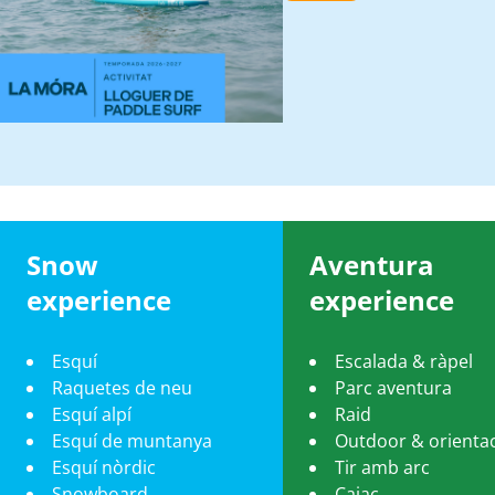
Snow
Aventura
experience
experience
Esquí
Escalada & ràpel
Raquetes de neu
Parc aventura
Esquí alpí
Raid
Esquí de muntanya
Outdoor & orienta
Esquí nòrdic
Tir amb arc
Snowboard
Caiac