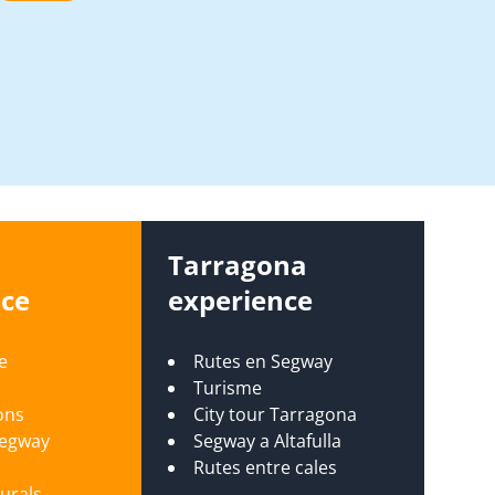
s
Tarragona
nce
experience
e
Rutes en Segway
Turisme
ons
City tour Tarragona
Segway
Segway a Altafulla
s
Rutes entre cales
turals