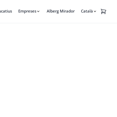
ucatius
Empreses
Alberg Mirador
Català