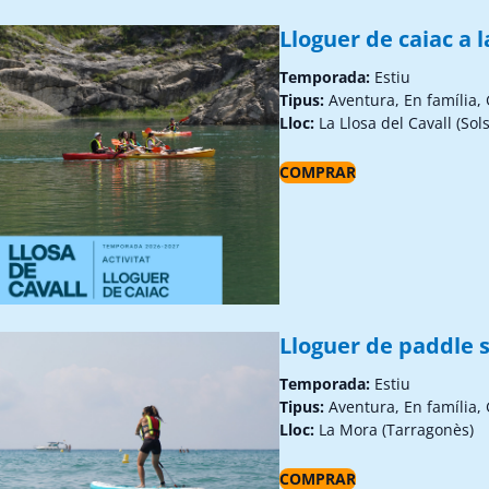
Lloguer de caiac a l
Temporada:
Estiu
Tipus:
Aventura, En família,
Lloc:
La Llosa del Cavall (Sol
COMPRAR
Lloguer de paddle s
Temporada:
Estiu
Tipus:
Aventura, En família,
Lloc:
La Mora (Tarragonès)
COMPRAR