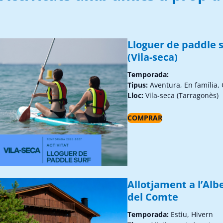
Lloguer de paddle s
(Vila-seca)
Temporada:
Tipus:
Aventura, En família,
Lloc:
Vila-seca (Tarragonès)
COMPRAR
Allotjament a l’Alb
del Comte
Temporada:
Estiu, Hivern