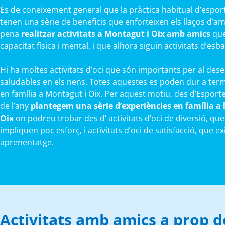
És de coneixement general que la pràctica habitual d’esports
tenen una sèrie de beneficis que enforteixen els llaços d’amist
pena
realitzar activitats a Montagut i Oix amb amics
que
capacitat física i mental, i que alhora siguin activitats d’esba
Hi ha moltes activitats d’oci que són importants per al de
saludables en els nens. Totes aquestes es poden dur a ter
en família a Montagut i Oix. Per aquest motiu, des d’Esporte
de l’any
plantegem una sèrie d’experiències en família a
Oix
on podreu trobar des d’ activitats d’oci de diversió, qu
impliquen poc esforç, i activitats d’oci de satisfacció, que e
aprenentatge.
Activitats amb amics a prop d