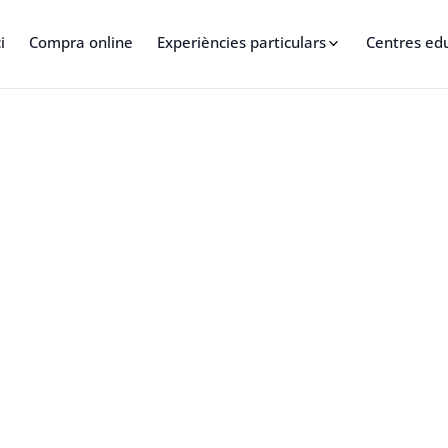
i
Compra online
Experiències particulars
Centres ed