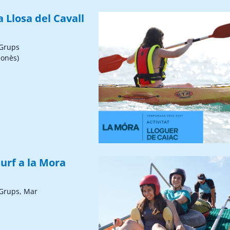
a Llosa del Cavall
 Grups
sonès)
urf a la Mora
 Grups, Mar