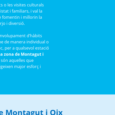
 o les visites culturals
at i familiars, i val la
 fomentin i millorin la
rjo i diversió.
senvolupament d’hàbits
me de manera individual o
c, per a qualsevol estació
 la zona de Montagut i
e són aquelles que
xigeixen major esforç i
e Montagut i Oix