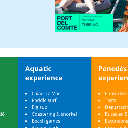
Aquatic
Penedè
experience
experie
Caiac De Mar
Enoturism
Paddle surf
Tasts
Big sup
Degustaci
ció
Coastering & snorkel
Rutes en 
Beach games
Excursion
Acuatic park
Visites cul