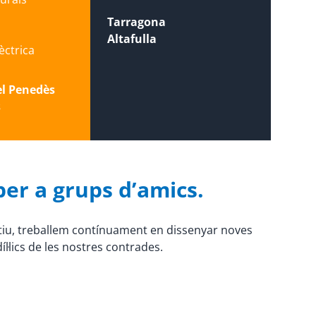
Tarragona
Altafulla
lèctrica
el Penedès
s
per a grups d’amics.
otiu, treballem contínuament en dissenyar noves
l·lics de les nostres contrades.