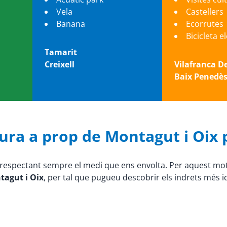
Vela
Castellers
Banana
Ecorrutes
Bicicleta e
Tamarit
Creixell
Vilafranca D
Baix Penedè
tura a prop de Montagut i Oix 
s, respectant sempre el medi que ens envolta. Per aquest m
ntagut i Oix
, per tal que pugueu descobrir els indrets més idí