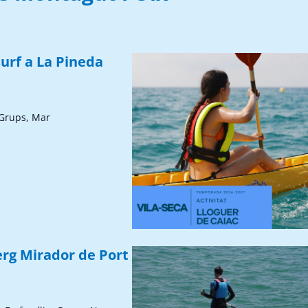
urf a La Pineda
 Grups, Mar
erg Mirador de Port