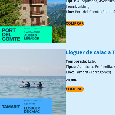
Tipus:
Allotjament, Aventura
Teambuilding
Lloc:
Port del Comte (Solson
COMPRAR
Lloguer de caiac a 
Temporada:
Estiu
Tipus:
Aventura, En família,
Lloc:
Tamarit (Tarragonès)
20,00
€
COMPRAR