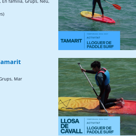
, En família, Grups, Neu,
ès)
Tamarit
 Grups, Mar