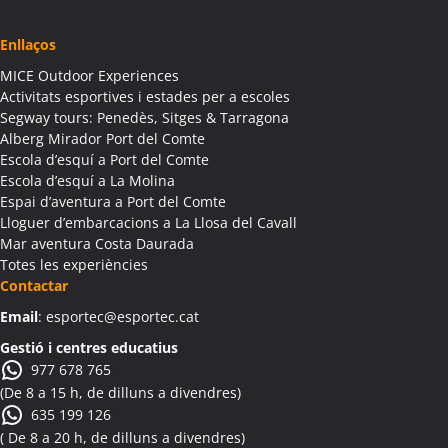
Colònies Escolars Albagés
Activitats Teambuilding Empreses Albanyà
Enllaços
Activitats Família Amics Albanyà
MICE Outdoor Experiences
Colònies Escolars Albanyà
Activitats esportives i estades per a escoles
Activitats Teambuilding Empreses Albatàrrec
Segway tours: Penedès, Sitges & Tarragona
Alberg Mirador Port del Comte
Activitats Família Amics Albatàrrec
Escola d’esquí a Port del Comte
Colònies Escolars Albatàrrec
Escola d’esquí a La Molina
Activitats Teambuilding Empreses Albesa
Espai d’aventura a Port del Comte
Activitats Família Amics Albesa
Lloguer d’embarcacions a La Llosa del Cavall
Colònies Escolars Albesa
Mar aventura Costa Daurada
Totes les experiències
Activitats Teambuilding Empreses Albi
Contactar
Activitats Família Amics Albi
Email
: esportec@esportec.cat
Colònies Escolars Albi
Activitats Teambuilding Empreses Albinyana
Gestió i centres educatius
977 678 765
Activitats Família Amics Albinyana
(De 8 a 15 h, de dilluns a divendres)
Colònies Escolars Albinyana
635 199 126
Activitats Teambuilding Empreses Albiol
( De 8 a 20 h, de dilluns a divendres)