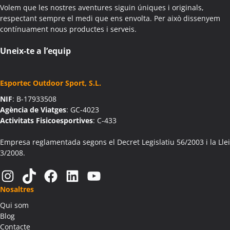
Volem que les nostres aventures siguin úniques i originals,
Activitats Teambuilding Empreses Aiguamúrcia
respectant sempre el medi que ens envolta. Per això dissenyem
Activitats Família Amics Aiguamúrcia
contínuament nous productes i serveis.
Colònies Escolars Aiguamúrcia
Activitats Teambuilding Empreses Aiguaviva
Uneix-te a l’equip
Activitats Família Amics Aiguaviva
Colònies Escolars Aiguaviva
Esportec Outdoor Sport, S.L.
Activitats Teambuilding Empreses Aín
NIF
: B-17933508
Activitats Família Amics Aín
Agència de Viatges
: GC-4023
Colònies Escolars Aín
Activitats Fisicoesportives
: C-433
Activitats Teambuilding Empreses Aitona
Activitats Família Amics Aitona
Empresa reglamentada segons el Decret Legislatiu 56/2003 i la Llei
3/2008.
Colònies Escolars Aitona
Activitats Teambuilding Empreses Alàs i Cerc
Instagram
TikTok
Facebook
LinkedIn
YouTube
Activitats Família Amics Alàs i Cerc
Nosaltres
Colònies Escolars Alàs i Cerc
Qui som
Activitats Teambuilding Empreses Albagés
Blog
Activitats Família Amics Albagés
Contacte