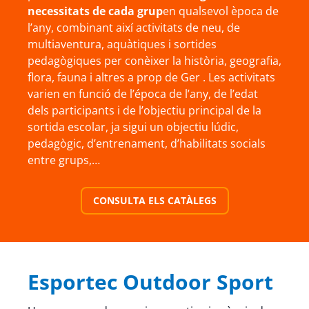
necessitats de cada grup
en qualsevol època de
l’any, combinant així activitats de neu, de
multiaventura, aquàtiques i sortides
pedagògiques per conèixer la història, geografia,
flora, fauna i altres a prop de Ger . Les activitats
varien en funció de l’época de l’any, de l’edat
dels participants i de l’objectiu principal de la
sortida escolar, ja sigui un objectiu lúdic,
pedagògic, d’entrenament, d’habilitats socials
entre grups,…
CONSULTA ELS CATÀLEGS
Esportec Outdoor Sport