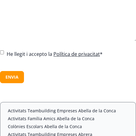
C
He llegit i accepto la
Política de privacitat
*
o
n
C
s
A
e
P
n
T
t
C
*
H
A
Activitats Teambuilding Empreses Abella de la Conca
Activitats Família Amics Abella de la Conca
Colònies Escolars Abella de la Conca
Activitats Teambuilding Empreses Abrera