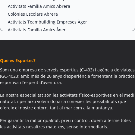
Activitats Família Amics Abrera
Colònies Escolars Abrera
Activitats Teambuilding Empreses Àger
Activitats Família Amics Àger
Colònies Escolars Àger
Activitats Teambuilding Empreses Agramunt
Activitats Família Amics Agramunt
Què és Esportec?
Colònies Escolars Agramunt
Activitats Teambuilding Empreses Aguilar de Segarra
Som una empresa de serveis esportius (C-433) i agència de viatges
(GC-4023) amb més de 20 anys d’experiència fomentant la pràctica
Activitats Família Amics Aguilar de Segarra
esportiva i l’esperit d’aventura.
Colònies Escolars Aguilar de Segarra
Activitats Teambuilding Empreses Agullana
La nostra especialitat són les activitats físico-esportives en el medi
Activitats Família Amics Agullana
natural, i per això volem donar a conèixer les possibilitats que
ofereix el nostre entorn, tant al mar com a la muntanya.
Colònies Escolars Agullana
Activitats Teambuilding Empreses Aiguafreda
Per garantir la millor qualitat, preu i control, duem a terme totes
Activitats Família Amics Aiguafreda
les activitats nosaltres mateixos, sense intermediaris.
Colònies Escolars Aiguafreda