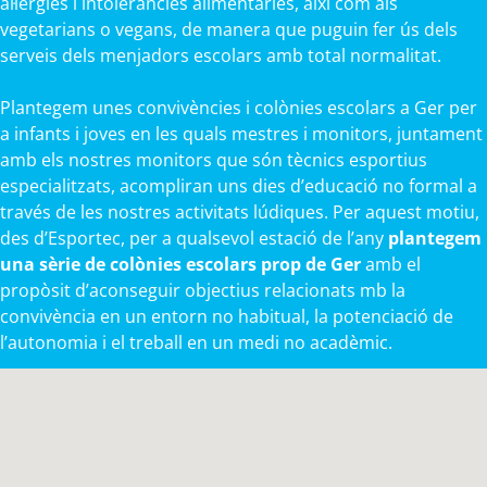
al·lèrgies i intoleràncies alimentàries, així com als
vegetarians o vegans, de manera que puguin fer ús dels
serveis dels menjadors escolars amb total normalitat.
Plantegem unes convivències i colònies escolars a Ger per
a infants i joves en les quals mestres i monitors, juntament
amb els nostres monitors que són tècnics esportius
especialitzats, acompliran uns dies d’educació no formal a
través de les nostres activitats lúdiques. Per aquest motiu,
des d’Esportec, per a qualsevol estació de l’any
plantegem
una sèrie de colònies escolars prop de Ger
amb el
propòsit d’aconseguir objectius relacionats mb la
convivència en un entorn no habitual, la potenciació de
l’autonomia i el treball en un medi no acadèmic.