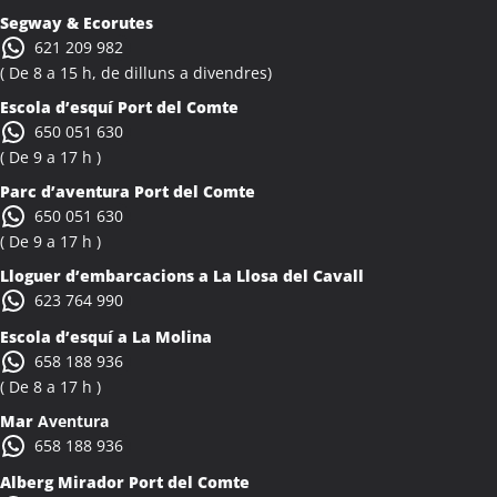
Activitats Família Amics Albiol
Segway & Ecorutes
Colònies Escolars Albiol
621 209 982
Activitats Teambuilding Empreses Albocàsser
( De 8 a 15 h, de dilluns a divendres)
Activitats Família Amics Albocàsser
Escola d’esquí Port del Comte
Colònies Escolars Albocàsser
650 051 630
Activitats Teambuilding Empreses Albons
( De 9 a 17 h )
Activitats Família Amics Albons
Parc d’aventura Port del Comte
Colònies Escolars Albons
650 051 630
Activitats Teambuilding Empreses Alcalà de Xivert
( De 9 a 17 h )
Activitats Família Amics Alcalà de Xivert
Lloguer d’embarcacions a La Llosa del Cavall
Colònies Escolars Alcalà de Xivert
623 764 990
Activitats Teambuilding Empreses Alcanar
Escola d’esquí a La Molina
Activitats Família Amics Alcanar
658 188 936
Colònies Escolars Alcanar
( De 8 a 17 h )
Activitats Teambuilding Empreses Alcanó
Mar
Aventura
Activitats Família Amics Alcanó
658 188 936
Colònies Escolars Alcanó
Alberg Mirador Port del Comte
Activitats Teambuilding Empreses Alcarràs