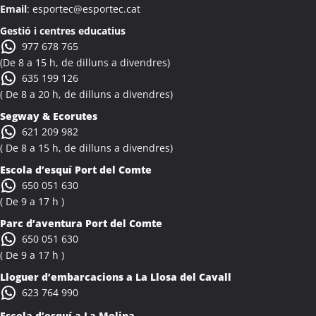
Email
: esportec@esportec.cat
Colònies Escolars Albi
Activitats Teambuilding Empreses Albinyana
Gestió i centres educatius
977 678 765
Activitats Família Amics Albinyana
(De 8 a 15 h, de dilluns a divendres)
Colònies Escolars Albinyana
635 199 126
Activitats Teambuilding Empreses Albiol
( De 8 a 20 h, de dilluns a divendres)
Activitats Família Amics Albiol
Segway & Ecorutes
Colònies Escolars Albiol
621 209 982
Activitats Teambuilding Empreses Albocàsser
( De 8 a 15 h, de dilluns a divendres)
Activitats Família Amics Albocàsser
Escola d’esquí Port del Comte
Colònies Escolars Albocàsser
650 051 630
Activitats Teambuilding Empreses Albons
( De 9 a 17 h )
Activitats Família Amics Albons
Parc d’aventura Port del Comte
Colònies Escolars Albons
650 051 630
Activitats Teambuilding Empreses Alcalà de Xivert
( De 9 a 17 h )
Activitats Família Amics Alcalà de Xivert
Lloguer d’embarcacions a La Llosa del Cavall
Colònies Escolars Alcalà de Xivert
623 764 990
Activitats Teambuilding Empreses Alcanar
Escola d’esquí a La Molina