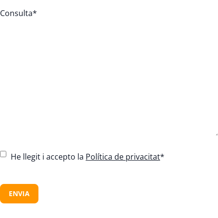
Consulta
*
C
He llegit i accepto la
Política de privacitat
*
o
n
C
s
A
e
P
n
T