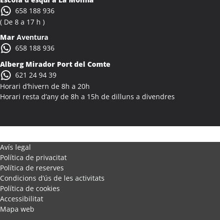
Activitats Família Amics Alcanar
658 188 936
Colònies Escolars Alcanar
( De 8 a 17 h )
Activitats Teambuilding Empreses Alcanó
Mar
Aventura
Activitats Família Amics Alcanó
658 188 936
Colònies Escolars Alcanó
Alberg Mirador Port del Comte
Activitats Teambuilding Empreses Alcarràs
621 24 94 39
Activitats Família Amics Alcarràs
Horari d’hivern de 8h a 20h
Colònies Escolars Alcarràs
Horari resta d’any de 8h a 15h de dilluns a divendres
Activitats Teambuilding Empreses Alcoletge
Activitats Família Amics Alcoletge
Colònies Escolars Alcoletge
Activitats Teambuilding Empreses Alcora
Avís legal
Política de privacitat
Activitats Família Amics Alcora
Política de reserves
Colònies Escolars Alcora
Condicions d’ús de les activitats
Activitats Teambuilding Empreses Alcover
Política de cookies
Activitats Família Amics Alcover
Accessibilitat
Mapa web
Colònies Escolars Alcover