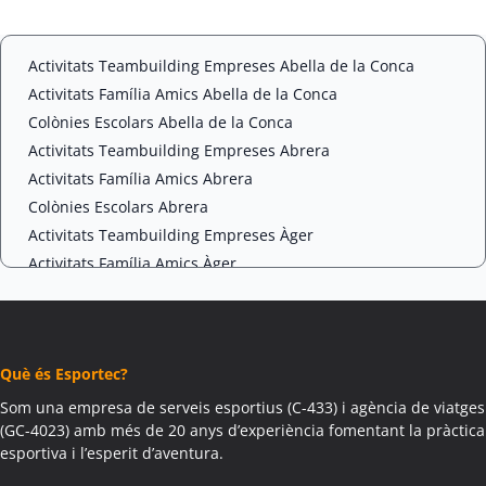
t
C
*
H
A
Activitats Teambuilding Empreses Abella de la Conca
Activitats Família Amics Abella de la Conca
Colònies Escolars Abella de la Conca
Activitats Teambuilding Empreses Abrera
Activitats Família Amics Abrera
Colònies Escolars Abrera
Activitats Teambuilding Empreses Àger
Activitats Família Amics Àger
Colònies Escolars Àger
Activitats Teambuilding Empreses Agramunt
Activitats Família Amics Agramunt
Què és Esportec?
Colònies Escolars Agramunt
Activitats Teambuilding Empreses Aguilar de Segarra
Som una empresa de serveis esportius (C-433) i agència de viatges
(GC-4023) amb més de 20 anys d’experiència fomentant la pràctica
Activitats Família Amics Aguilar de Segarra
esportiva i l’esperit d’aventura.
Colònies Escolars Aguilar de Segarra