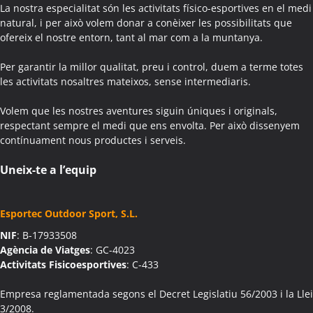
Activitats Teambuilding Empreses Agullana
La nostra especialitat són les activitats físico-esportives en el medi
Activitats Família Amics Agullana
natural, i per això volem donar a conèixer les possibilitats que
ofereix el nostre entorn, tant al mar com a la muntanya.
Colònies Escolars Agullana
Activitats Teambuilding Empreses Aiguafreda
Per garantir la millor qualitat, preu i control, duem a terme totes
Activitats Família Amics Aiguafreda
les activitats nosaltres mateixos, sense intermediaris.
Colònies Escolars Aiguafreda
Volem que les nostres aventures siguin úniques i originals,
Activitats Teambuilding Empreses Aiguamúrcia
respectant sempre el medi que ens envolta. Per això dissenyem
Activitats Família Amics Aiguamúrcia
contínuament nous productes i serveis.
Colònies Escolars Aiguamúrcia
Activitats Teambuilding Empreses Aiguaviva
Uneix-te a l’equip
Activitats Família Amics Aiguaviva
Colònies Escolars Aiguaviva
Esportec Outdoor Sport, S.L.
Activitats Teambuilding Empreses Aín
NIF
: B-17933508
Activitats Família Amics Aín
Agència de Viatges
: GC-4023
Colònies Escolars Aín
Activitats Fisicoesportives
: C-433
Activitats Teambuilding Empreses Aitona
Activitats Família Amics Aitona
Empresa reglamentada segons el Decret Legislatiu 56/2003 i la Llei
3/2008.
Colònies Escolars Aitona