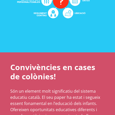
Convivències en cases
de colònies!
Són un element molt significatiu del sistema
educatiu català. El seu paper ha estat i segueix
essent fonamental en l’educació dels infants.
Ofereixen oportunitats educatives diferents i