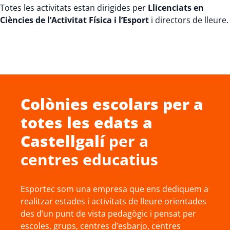
Totes les activitats estan dirigides per
Llicenciats en
Ciències de l’Activitat Física i l’Esport
i directors de lleure.
Colònies escolars
per a
totes les edats a
Castellgalí
per a
centres educatius
Esportec som una empresa que ens dediquem a
realitzar estades i activitats de lleure orientades
des d’un punt de vista pedagògic i pensat per
escoles, grups, centres d’esbarjo, centres