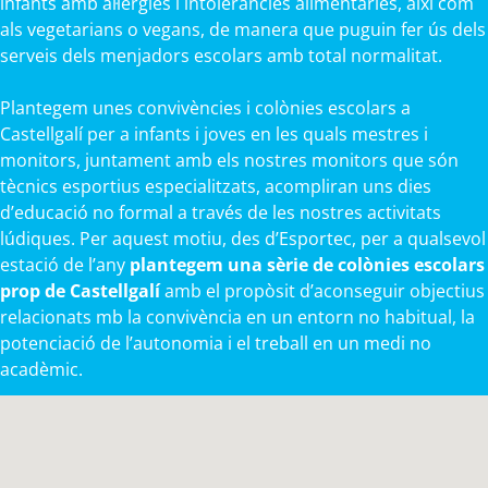
infants amb al·lèrgies i intoleràncies alimentàries, així com
als vegetarians o vegans, de manera que puguin fer ús dels
serveis dels menjadors escolars amb total normalitat.
Plantegem unes convivències i colònies escolars a
Castellgalí per a infants i joves en les quals mestres i
monitors, juntament amb els nostres monitors que són
tècnics esportius especialitzats, acompliran uns dies
d’educació no formal a través de les nostres activitats
lúdiques. Per aquest motiu, des d’Esportec, per a qualsevol
estació de l’any
plantegem una sèrie de colònies escolars
prop de Castellgalí
amb el propòsit d’aconseguir objectius
relacionats mb la convivència en un entorn no habitual, la
potenciació de l’autonomia i el treball en un medi no
acadèmic.