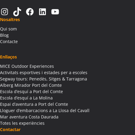
Activitats Teambuilding Empreses Alàs i Cerc
Instagram
TikTok
Facebook
LinkedIn
YouTube
Activitats Família Amics Alàs i Cerc
Nosaltres
Colònies Escolars Alàs i Cerc
Qui som
Activitats Teambuilding Empreses Albagés
Blog
Activitats Família Amics Albagés
Contacte
Colònies Escolars Albagés
Activitats Teambuilding Empreses Albanyà
Enllaços
Activitats Família Amics Albanyà
MICE Outdoor Experiences
Colònies Escolars Albanyà
Activitats esportives i estades per a escoles
Activitats Teambuilding Empreses Albatàrrec
Segway tours: Penedès, Sitges & Tarragona
Alberg Mirador Port del Comte
Activitats Família Amics Albatàrrec
Escola d’esquí a Port del Comte
Colònies Escolars Albatàrrec
Escola d’esquí a La Molina
Activitats Teambuilding Empreses Albesa
Espai d’aventura a Port del Comte
Activitats Família Amics Albesa
Lloguer d’embarcacions a La Llosa del Cavall
Colònies Escolars Albesa
Mar aventura Costa Daurada
Totes les experiències
Activitats Teambuilding Empreses Albi
Contactar
Activitats Família Amics Albi