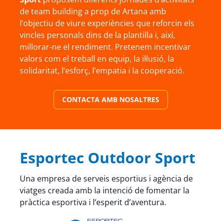
de team building a prop de Artana amb
l’objectiu de viure experiències que reforcin els
vincles personals dins de la plantilla i, així,
millorar-ne el rendiment. Pretenem incentivar
valors com el treball en equip, la il·lusió, la
solidaritat, l’esforç, l’empatia i la cooperació.
CONTACTA AMB NOSALTRES
Esportec Outdoor Sport
Una empresa de serveis esportius i agència de
viatges creada amb la intenció de fomentar la
pràctica esportiva i l’esperit d’aventura.