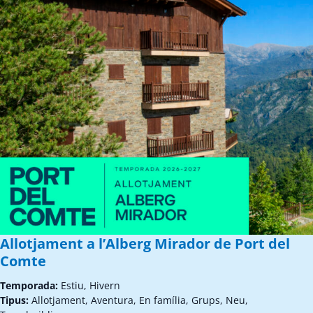
Allotjament a l’Alberg Mirador de Port del
Comte
Temporada:
Estiu, Hivern
Tipus:
Allotjament, Aventura, En família, Grups, Neu,