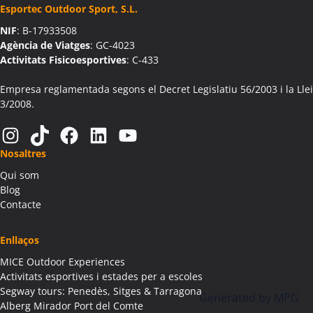
Esportec Outdoor Sport, S.L.
Activitats Teambuilding Empreses Aín
NIF
: B-17933508
Activitats Família Amics Aín
Agència de Viatges
: GC-4023
Colònies Escolars Aín
Activitats Fisicoesportives
: C-433
Activitats Teambuilding Empreses Aitona
Activitats Família Amics Aitona
Empresa reglamentada segons el Decret Legislatiu 56/2003 i la Llei
3/2008.
Colònies Escolars Aitona
Activitats Teambuilding Empreses Alàs i Cerc
Instagram
TikTok
Facebook
LinkedIn
YouTube
Activitats Família Amics Alàs i Cerc
Nosaltres
Colònies Escolars Alàs i Cerc
Qui som
Activitats Teambuilding Empreses Albagés
Blog
Activitats Família Amics Albagés
Contacte
Colònies Escolars Albagés
Activitats Teambuilding Empreses Albanyà
Enllaços
Activitats Família Amics Albanyà
MICE Outdoor Experiences
Colònies Escolars Albanyà
Activitats esportives i estades per a escoles
Activitats Teambuilding Empreses Albatàrrec
Segway tours: Penedès, Sitges & Tarragona
Generated by
MPG
Alberg Mirador Port del Comte
Activitats Família Amics Albatàrrec