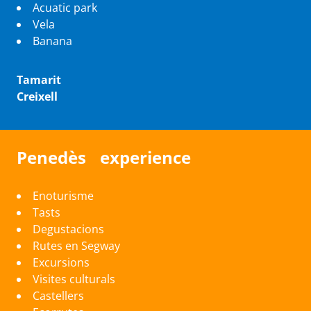
Acuatic park
Vela
Banana
Tamarit
Creixell
Penedès experience
Enoturisme
Tasts
Degustacions
Rutes en Segway
Excursions
Visites culturals
Castellers