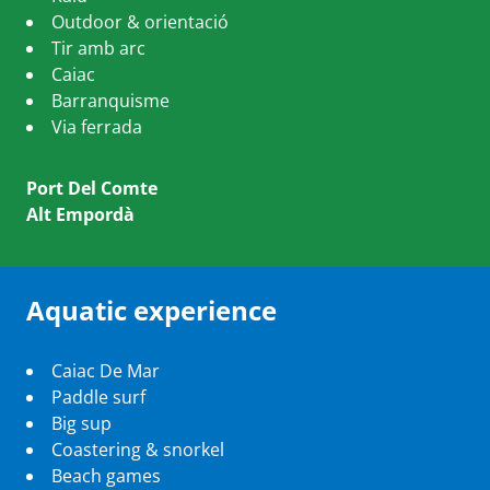
Outdoor & orientació
Tir amb arc
Caiac
Barranquisme
Via ferrada
Port Del Comte
Alt Empordà
Aquatic experience
Caiac De Mar
Paddle surf
Big sup
Coastering & snorkel
Beach games