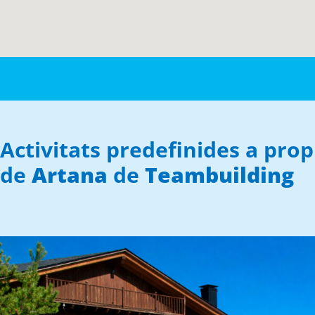
Activitats predefinides a prop
de
Artana
de
Teambuilding