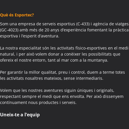
Activitats Teambuilding Empreses Agramunt
Activitats Família Amics Agramunt
Què és Esportec?
Colònies Escolars Agramunt
Activitats Teambuilding Empreses Aguilar de Segarra
Som una empresa de serveis esportius (C-433) i agència de viatges
(GC-4023) amb més de 20 anys d’experiència fomentant la pràctica
Activitats Família Amics Aguilar de Segarra
esportiva i l’esperit d’aventura.
Colònies Escolars Aguilar de Segarra
Activitats Teambuilding Empreses Agullana
La nostra especialitat són les activitats físico-esportives en el medi
Activitats Família Amics Agullana
natural, i per això volem donar a conèixer les possibilitats que
ofereix el nostre entorn, tant al mar com a la muntanya.
Colònies Escolars Agullana
Activitats Teambuilding Empreses Aiguafreda
Per garantir la millor qualitat, preu i control, duem a terme totes
Activitats Família Amics Aiguafreda
les activitats nosaltres mateixos, sense intermediaris.
Colònies Escolars Aiguafreda
Volem que les nostres aventures siguin úniques i originals,
Activitats Teambuilding Empreses Aiguamúrcia
respectant sempre el medi que ens envolta. Per això dissenyem
Activitats Família Amics Aiguamúrcia
contínuament nous productes i serveis.
Colònies Escolars Aiguamúrcia
Activitats Teambuilding Empreses Aiguaviva
Uneix-te a l’equip
Activitats Família Amics Aiguaviva
Colònies Escolars Aiguaviva