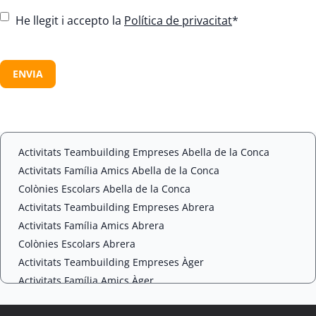
C
He llegit i accepto la
Política de privacitat
*
o
n
C
s
A
e
P
n
T
t
C
*
H
A
Activitats Teambuilding Empreses Abella de la Conca
Activitats Família Amics Abella de la Conca
Colònies Escolars Abella de la Conca
Activitats Teambuilding Empreses Abrera
Activitats Família Amics Abrera
Colònies Escolars Abrera
Activitats Teambuilding Empreses Àger
Activitats Família Amics Àger
Colònies Escolars Àger