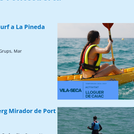
urf a La Pineda
 Grups, Mar
erg Mirador de Port