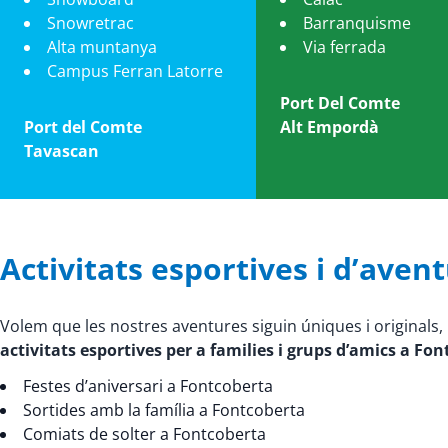
Snowretrac
Barranquisme
Alta muntanya
Via ferrada
Campus Ferran Latorre
Port Del Comte
Port del Comte
Alt Empordà
Tavascan
Activitats esportives i d’aven
Volem que les nostres aventures siguin úniques i original
activitats esportives per a families i grups d’amics a Fo
Festes d’aniversari a Fontcoberta
Sortides amb la família a Fontcoberta
Comiats de solter a Fontcoberta