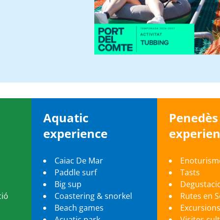
Aquatic
Penedè
experience
experie
Caiac De Mar
Enoturism
Paddle surf
Tasts
Big sup
Degustaci
ció
Coastering & snorkel
Rutes en 
Beach games
Excursion
Acuatic park
Visites cul