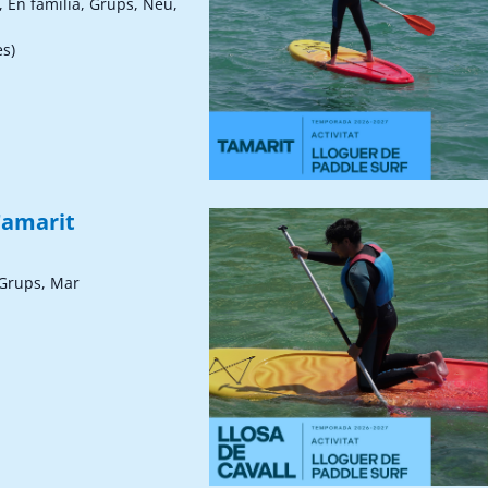
, En família, Grups, Neu,
ès)
Tamarit
 Grups, Mar