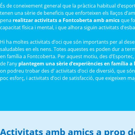
És de coneixement general que la pràctica habitual d’esports
tenen una sèrie de beneficis que enforteixen els llaços d’amist
pena
realitzar activitats a Fontcoberta amb amics
que fo
capacitat física i mental, i que alhora siguin activitats d’esba
Hi ha moltes activitats d’oci que són importants per al de
saludables en els nens. Totes aquestes es poden dur a ter
en família a Fontcoberta. Per aquest motiu, des d’Esportec,
de l’any
plantegem una sèrie d’experiències en família a
on podreu trobar des d’ activitats d’oci de diversió, que s
poc esforç, i activitats d’oci de satisfacció, que exigeixen m
Activitats amb amics a prop 