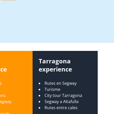
s
Tarragona
nce
experience
e
Rutes en Segway
Turisme
ons
City tour Tarragona
Segway
Segway a Altafulla
s
Rutes entre cales
turals