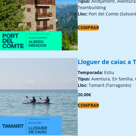
Tipus:
Allotjament, Aventura
Teambuilding
Lloc:
Port del Comte (Solson
COMPRAR
Lloguer de caiac a 
Temporada:
Estiu
Tipus:
Aventura, En família,
Lloc:
Tamarit (Tarragonès)
20,00
€
COMPRAR