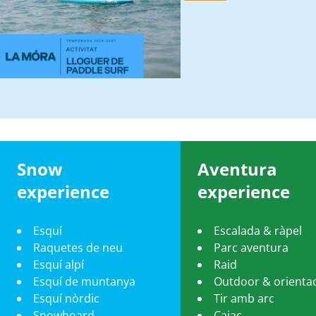
Snow
Aventura
experience
experience
Esquí
Escalada & ràpel
Raquetes de neu
Parc aventura
Esquí alpí
Raid
Esquí de muntanya
Outdoor & orienta
Esquí nòrdic
Tir amb arc
Snowboard
Caiac