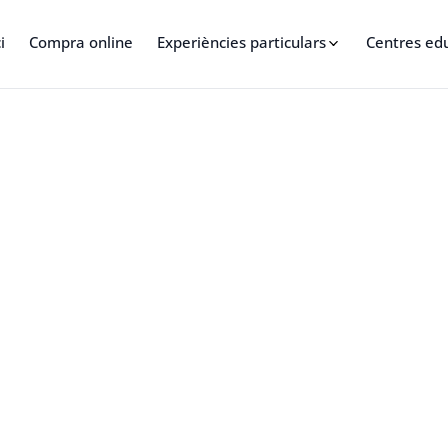
i
Compra online
Experiències particulars
Centres ed