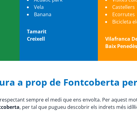
Vela
Castellers
Banana
Ecorrutes
Bicicleta e
Tamarit
Creixell
Vilafranca D
Baix Penedè
tura a prop de Fontcoberta per
s, respectant sempre el medi que ens envolta. Per aquest m
ntcoberta
, per tal que pugueu descobrir els indrets més idíl·l