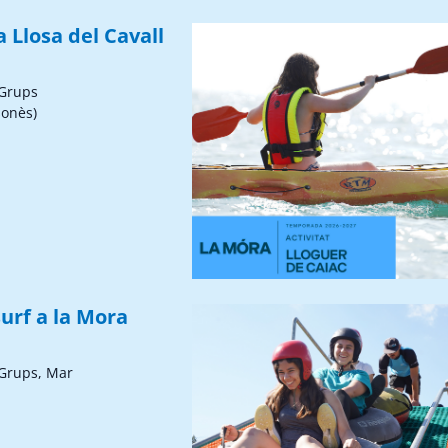
a Llosa del Cavall
 Grups
sonès)
urf a la Mora
 Grups, Mar