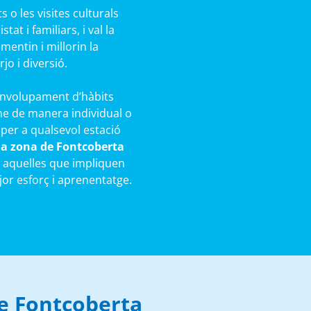
 o les visites culturals
at i familiars, i val la
mentin i millorin la
rjo i diversió.
senvolupament d’hàbits
me de manera individual o
 per a qualsevol estació
 la zona de Fontcoberta
ón aquelles que impliquen
ajor esforç i aprenentatge.
de Fontcoberta