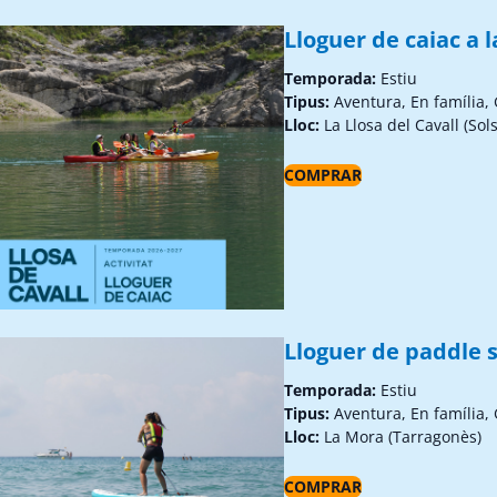
Lloguer de caiac a l
Temporada:
Estiu
Tipus:
Aventura, En família,
Lloc:
La Llosa del Cavall (Sol
COMPRAR
Lloguer de paddle s
Temporada:
Estiu
Tipus:
Aventura, En família,
Lloc:
La Mora (Tarragonès)
COMPRAR