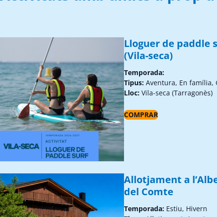
Lloguer de paddle s
(Vila-seca)
Temporada:
Tipus:
Aventura, En família,
Lloc:
Vila-seca (Tarragonès)
COMPRAR
Allotjament a l’Alb
del Comte
Temporada:
Estiu, Hivern