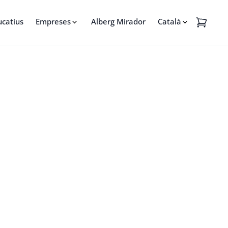
ucatius
Empreses
Alberg Mirador
Català