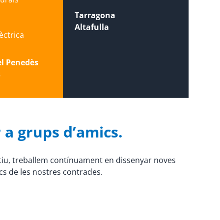
Tarragona
Altafulla
lèctrica
el Penedès
s
 a grups d’amics.
otiu, treballem contínuament en dissenyar noves
ics de les nostres contrades.