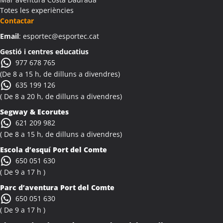
Totes les experiències
Activitats Teambuilding Empreses Albi
Contactar
Activitats Família Amics Albi
Email
: esportec@esportec.cat
Colònies Escolars Albi
Activitats Teambuilding Empreses Albinyana
Gestió i centres educatius
977 678 765
Activitats Família Amics Albinyana
(De 8 a 15 h, de dilluns a divendres)
Colònies Escolars Albinyana
635 199 126
Activitats Teambuilding Empreses Albiol
( De 8 a 20 h, de dilluns a divendres)
Activitats Família Amics Albiol
Segway & Ecorutes
Colònies Escolars Albiol
621 209 982
Activitats Teambuilding Empreses Albocàsser
( De 8 a 15 h, de dilluns a divendres)
Activitats Família Amics Albocàsser
Escola d’esquí Port del Comte
Colònies Escolars Albocàsser
650 051 630
Activitats Teambuilding Empreses Albons
( De 9 a 17 h )
Activitats Família Amics Albons
Parc d’aventura Port del Comte
Colònies Escolars Albons
650 051 630
Activitats Teambuilding Empreses Alcalà de Xivert
( De 9 a 17 h )
Activitats Família Amics Alcalà de Xivert