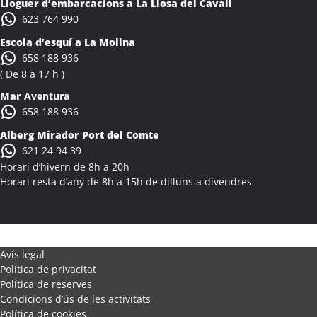
Lloguer d’embarcacions a La Llosa del Cavall
Colònies Escolars Alcalà de Xivert
623 764 990
Activitats Teambuilding Empreses Alcanar
Escola d’esquí a La Molina
Activitats Família Amics Alcanar
658 188 936
Colònies Escolars Alcanar
( De 8 a 17 h )
Activitats Teambuilding Empreses Alcanó
Mar
Aventura
Activitats Família Amics Alcanó
658 188 936
Colònies Escolars Alcanó
Alberg Mirador Port del Comte
Activitats Teambuilding Empreses Alcarràs
621 24 94 39
Activitats Família Amics Alcarràs
Horari d’hivern de 8h a 20h
Colònies Escolars Alcarràs
Horari resta d’any de 8h a 15h de dilluns a divendres
Activitats Teambuilding Empreses Alcoletge
Activitats Família Amics Alcoletge
Colònies Escolars Alcoletge
Activitats Teambuilding Empreses Alcora
Avís legal
Política de privacitat
Activitats Família Amics Alcora
Política de reserves
Colònies Escolars Alcora
Condicions d’ús de les activitats
Activitats Teambuilding Empreses Alcover
Política de cookies