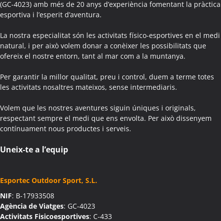
(GC-4023) amb més de 20 anys d’experiència fomentant la pràctica
Activitats Família Amics Aguilar de Segarra
esportiva i l’esperit d’aventura.
Colònies Escolars Aguilar de Segarra
Activitats Teambuilding Empreses Agullana
La nostra especialitat són les activitats físico-esportives en el medi
Activitats Família Amics Agullana
natural, i per això volem donar a conèixer les possibilitats que
ofereix el nostre entorn, tant al mar com a la muntanya.
Colònies Escolars Agullana
Activitats Teambuilding Empreses Aiguafreda
Per garantir la millor qualitat, preu i control, duem a terme totes
Activitats Família Amics Aiguafreda
les activitats nosaltres mateixos, sense intermediaris.
Colònies Escolars Aiguafreda
Volem que les nostres aventures siguin úniques i originals,
Activitats Teambuilding Empreses Aiguamúrcia
respectant sempre el medi que ens envolta. Per això dissenyem
Activitats Família Amics Aiguamúrcia
contínuament nous productes i serveis.
Colònies Escolars Aiguamúrcia
Activitats Teambuilding Empreses Aiguaviva
Uneix-te a l’equip
Activitats Família Amics Aiguaviva
Colònies Escolars Aiguaviva
Esportec Outdoor Sport, S.L.
Activitats Teambuilding Empreses Aín
NIF
: B-17933508
Activitats Família Amics Aín
Agència de Viatges
: GC-4023
Colònies Escolars Aín
Activitats Fisicoesportives
: C-433