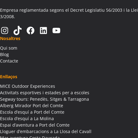
Activitats Teambuilding Empreses Aitona
Activitats Família Amics Aitona
Empresa reglamentada segons el Decret Legislatiu 56/2003 i la Llei
3/2008.
Colònies Escolars Aitona
Activitats Teambuilding Empreses Alàs i Cerc
Instagram
TikTok
Facebook
LinkedIn
YouTube
Activitats Família Amics Alàs i Cerc
Nosaltres
Colònies Escolars Alàs i Cerc
Qui som
Activitats Teambuilding Empreses Albagés
Blog
Activitats Família Amics Albagés
Contacte
Colònies Escolars Albagés
Activitats Teambuilding Empreses Albanyà
Enllaços
Activitats Família Amics Albanyà
MICE Outdoor Experiences
Colònies Escolars Albanyà
Activitats esportives i estades per a escoles
Activitats Teambuilding Empreses Albatàrrec
Segway tours: Penedès, Sitges & Tarragona
Alberg Mirador Port del Comte
Activitats Família Amics Albatàrrec
Escola d’esquí a Port del Comte
Colònies Escolars Albatàrrec
Escola d’esquí a La Molina
Activitats Teambuilding Empreses Albesa
Espai d’aventura a Port del Comte
Activitats Família Amics Albesa
Lloguer d’embarcacions a La Llosa del Cavall
Colònies Escolars Albesa
Mar aventura Costa Daurada