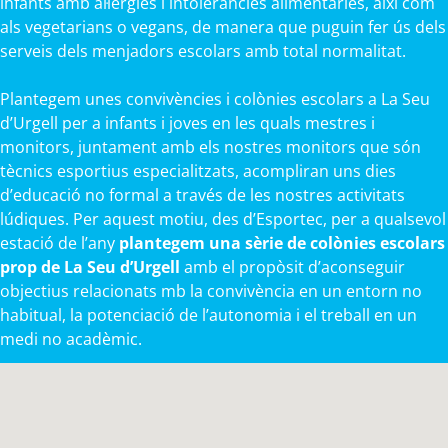
infants amb al·lèrgies i intoleràncies alimentàries, així com
als vegetarians o vegans, de manera que puguin fer ús dels
serveis dels menjadors escolars amb total normalitat.
Plantegem unes convivències i colònies escolars a La Seu
d’Urgell per a infants i joves en les quals mestres i
monitors, juntament amb els nostres monitors que són
tècnics esportius especialitzats, acompliran uns dies
d’educació no formal a través de les nostres activitats
lúdiques. Per aquest motiu, des d’Esportec, per a qualsevol
estació de l’any
plantegem una sèrie de colònies escolars
prop de La Seu d’Urgell
amb el propòsit d’aconseguir
objectius relacionats mb la convivència en un entorn no
habitual, la potenciació de l’autonomia i el treball en un
medi no acadèmic.