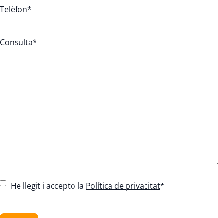
Telèfon
*
Consulta
*
C
He llegit i accepto la
Política de privacitat
*
o
n
C