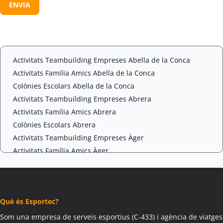
s
A
e
P
n
T
t
C
*
H
A
Activitats Teambuilding Empreses Abella de la Conca
Activitats Família Amics Abella de la Conca
Colònies Escolars Abella de la Conca
Activitats Teambuilding Empreses Abrera
Activitats Família Amics Abrera
Colònies Escolars Abrera
Activitats Teambuilding Empreses Àger
Activitats Família Amics Àger
Colònies Escolars Àger
Activitats Teambuilding Empreses Agramunt
Activitats Família Amics Agramunt
Què és Esportec?
Colònies Escolars Agramunt
Activitats Teambuilding Empreses Aguilar de Segarra
Som una empresa de serveis esportius (C-433) i agència de viatges