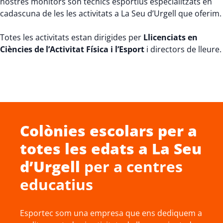
nostres monitors són tècnics esportius especialitzats en
cadascuna de les les activitats a La Seu d’Urgell que oferim.
Totes les activitats estan dirigides per
Llicenciats en
Ciències de l’Activitat Física i l’Esport
i directors de lleure.
Colònies escolars
per a
totes les edats a
La Seu
d’Urgell
per a centres
educatius
Esportec som una empresa que ens dediquem a