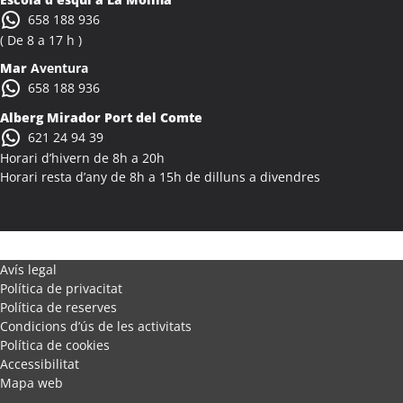
Activitats Família Amics Alcanar
658 188 936
Colònies Escolars Alcanar
( De 8 a 17 h )
Activitats Teambuilding Empreses Alcanó
Mar
Aventura
Activitats Família Amics Alcanó
658 188 936
Colònies Escolars Alcanó
Alberg Mirador Port del Comte
Activitats Teambuilding Empreses Alcarràs
621 24 94 39
Activitats Família Amics Alcarràs
Horari d’hivern de 8h a 20h
Colònies Escolars Alcarràs
Horari resta d’any de 8h a 15h de dilluns a divendres
Activitats Teambuilding Empreses Alcoletge
Activitats Família Amics Alcoletge
Colònies Escolars Alcoletge
Activitats Teambuilding Empreses Alcora
Avís legal
Política de privacitat
Activitats Família Amics Alcora
Política de reserves
Colònies Escolars Alcora
Condicions d’ús de les activitats
Activitats Teambuilding Empreses Alcover
Política de cookies
Activitats Família Amics Alcover
Accessibilitat
Mapa web
Colònies Escolars Alcover