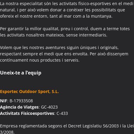
Activitats Teambuilding Empreses Agullana
La nostra especialitat són les activitats físico-esportives en el medi
Activitats Família Amics Agullana
natural, i per això volem donar a conèixer les possibilitats que
ofereix el nostre entorn, tant al mar com a la muntanya.
Colònies Escolars Agullana
Activitats Teambuilding Empreses Aiguafreda
Per garantir la millor qualitat, preu i control, duem a terme totes
Activitats Família Amics Aiguafreda
les activitats nosaltres mateixos, sense intermediaris.
Colònies Escolars Aiguafreda
Volem que les nostres aventures siguin úniques i originals,
Activitats Teambuilding Empreses Aiguamúrcia
respectant sempre el medi que ens envolta. Per això dissenyem
Activitats Família Amics Aiguamúrcia
contínuament nous productes i serveis.
Colònies Escolars Aiguamúrcia
Activitats Teambuilding Empreses Aiguaviva
Uneix-te a l’equip
Activitats Família Amics Aiguaviva
Colònies Escolars Aiguaviva
Esportec Outdoor Sport, S.L.
Activitats Teambuilding Empreses Aín
NIF
: B-17933508
Activitats Família Amics Aín
Agència de Viatges
: GC-4023
Colònies Escolars Aín
Activitats Fisicoesportives
: C-433
Activitats Teambuilding Empreses Aitona
Activitats Família Amics Aitona
Empresa reglamentada segons el Decret Legislatiu 56/2003 i la Llei
3/2008.
Colònies Escolars Aitona