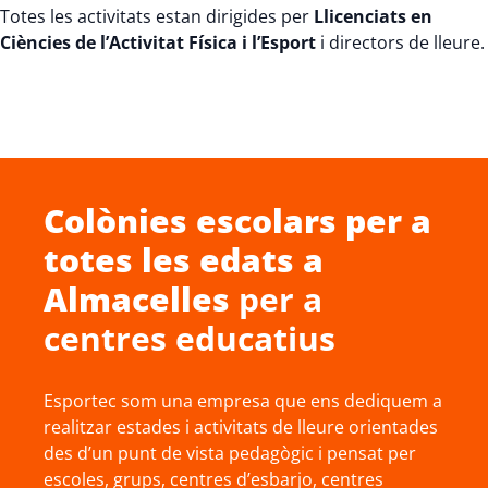
Totes les activitats estan dirigides per
Llicenciats en
Ciències de l’Activitat Física i l’Esport
i directors de lleure.
Colònies escolars
per a
totes les edats a
Almacelles
per a
centres educatius
Esportec som una empresa que ens dediquem a
realitzar estades i activitats de lleure orientades
des d’un punt de vista pedagògic i pensat per
escoles, grups, centres d’esbarjo, centres