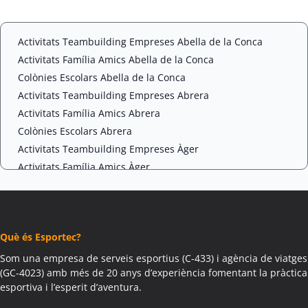
t
C
*
H
A
Activitats Teambuilding Empreses Abella de la Conca
Activitats Família Amics Abella de la Conca
Colònies Escolars Abella de la Conca
Activitats Teambuilding Empreses Abrera
Activitats Família Amics Abrera
Colònies Escolars Abrera
Activitats Teambuilding Empreses Àger
Activitats Família Amics Àger
Colònies Escolars Àger
Activitats Teambuilding Empreses Agramunt
Activitats Família Amics Agramunt
Què és Esportec?
Colònies Escolars Agramunt
Activitats Teambuilding Empreses Aguilar de Segarra
Som una empresa de serveis esportius (C-433) i agència de viatges
(GC-4023) amb més de 20 anys d’experiència fomentant la pràctica
Activitats Família Amics Aguilar de Segarra
esportiva i l’esperit d’aventura.
Colònies Escolars Aguilar de Segarra