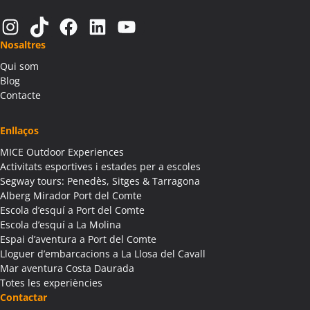
Activitats Teambuilding Empreses Alàs i Cerc
Instagram
TikTok
Facebook
LinkedIn
YouTube
Activitats Família Amics Alàs i Cerc
Nosaltres
Colònies Escolars Alàs i Cerc
Qui som
Activitats Teambuilding Empreses Albagés
Blog
Activitats Família Amics Albagés
Contacte
Colònies Escolars Albagés
Activitats Teambuilding Empreses Albanyà
Enllaços
Activitats Família Amics Albanyà
MICE Outdoor Experiences
Colònies Escolars Albanyà
Activitats esportives i estades per a escoles
Activitats Teambuilding Empreses Albatàrrec
Segway tours: Penedès, Sitges & Tarragona
Alberg Mirador Port del Comte
Activitats Família Amics Albatàrrec
Escola d’esquí a Port del Comte
Colònies Escolars Albatàrrec
Escola d’esquí a La Molina
Activitats Teambuilding Empreses Albesa
Espai d’aventura a Port del Comte
Activitats Família Amics Albesa
Lloguer d’embarcacions a La Llosa del Cavall
Colònies Escolars Albesa
Mar aventura Costa Daurada
Totes les experiències
Activitats Teambuilding Empreses Albi
Contactar
Activitats Família Amics Albi