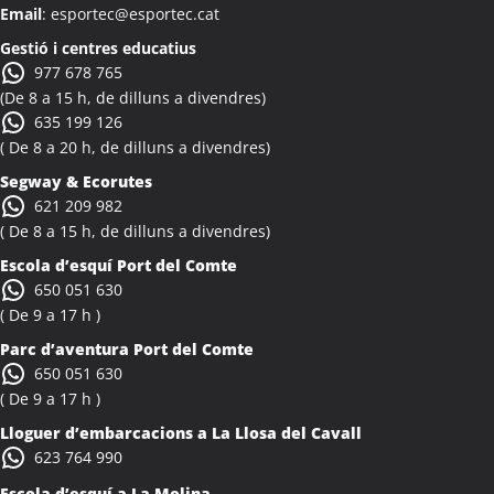
Email
: esportec@esportec.cat
Colònies Escolars Albi
Activitats Teambuilding Empreses Albinyana
Gestió i centres educatius
977 678 765
Activitats Família Amics Albinyana
(De 8 a 15 h, de dilluns a divendres)
Colònies Escolars Albinyana
635 199 126
Activitats Teambuilding Empreses Albiol
( De 8 a 20 h, de dilluns a divendres)
Activitats Família Amics Albiol
Segway & Ecorutes
Colònies Escolars Albiol
621 209 982
Activitats Teambuilding Empreses Albocàsser
( De 8 a 15 h, de dilluns a divendres)
Activitats Família Amics Albocàsser
Escola d’esquí Port del Comte
Colònies Escolars Albocàsser
650 051 630
Activitats Teambuilding Empreses Albons
( De 9 a 17 h )
Activitats Família Amics Albons
Parc d’aventura Port del Comte
Colònies Escolars Albons
650 051 630
Activitats Teambuilding Empreses Alcalà de Xivert
( De 9 a 17 h )
Activitats Família Amics Alcalà de Xivert
Lloguer d’embarcacions a La Llosa del Cavall
Colònies Escolars Alcalà de Xivert
623 764 990
Activitats Teambuilding Empreses Alcanar
Escola d’esquí a La Molina