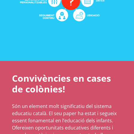
Convivències en cases
de colònies!
Són un element molt significatiu del sistema
educatiu català. El seu paper ha estat i segueix
essent fonamental en l’educació dels infants.
Ofereixen oportunitats educatives diferents i