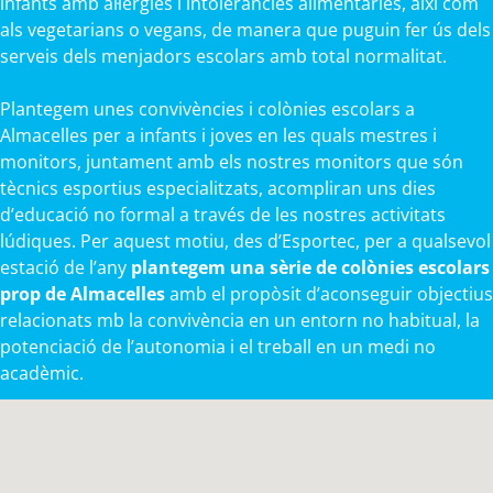
infants amb al·lèrgies i intoleràncies alimentàries, així com
als vegetarians o vegans, de manera que puguin fer ús dels
serveis dels menjadors escolars amb total normalitat.
Plantegem unes convivències i colònies escolars a
Almacelles per a infants i joves en les quals mestres i
monitors, juntament amb els nostres monitors que són
tècnics esportius especialitzats, acompliran uns dies
d’educació no formal a través de les nostres activitats
lúdiques. Per aquest motiu, des d’Esportec, per a qualsevol
estació de l’any
plantegem una sèrie de colònies escolars
prop de Almacelles
amb el propòsit d’aconseguir objectius
relacionats mb la convivència en un entorn no habitual, la
potenciació de l’autonomia i el treball en un medi no
acadèmic.