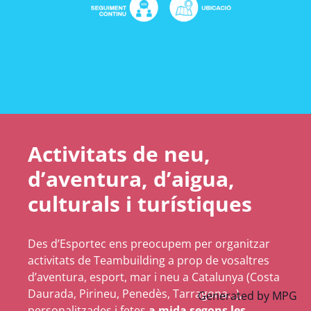
Activitats de neu,
d’aventura, d’aigua,
culturals i turístiques
Des d’Esportec ens preocupem per organitzar
activitats de Teambuilding a prop de vosaltres
d’aventura, esport, mar i neu a Catalunya (Costa
Daurada, Pirineu, Penedès, Tarragona…),
Generated by
MPG
personalitzades i fetes
a mida segons les