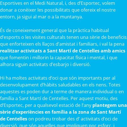
Esportives en el Medi Natural, i, des d’Esportec, volem
donar a conèixer les possibilitats que ofereix el nostre
entorn, ja sigui al mar o a la muntanya.
És de coneixement general que la pràctica habitual
d’esports o les visites culturals tenen una sèrie de beneficis
que enforteixen els llaços d’amistat i familiars, i val la pena
realitzar activitats a Sant Martí de Centelles amb amics
que fomentin i millorin la capacitat física i mental, i que
alhora siguin activitats d’esbarjo i diversió.
Hi ha moltes activitats d’oci que són importants per al
desenvolupament d’hàbits saludables en els nens. Totes
aquestes es poden dur a terme de manera individual o en
família a Sant Martí de Centelles. Per aquest motiu, des
d’Esportec, per a qualsevol estació de l’any
plantegem una
sèrie d’experiències en família a la zona de Sant Martí
de Centelles
on podreu trobar des d’ activitats d’oci de
diversió, que són aquelles que impliquen poc esforç, i