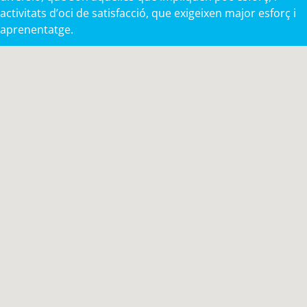
activitats d’oci de satisfacció, que exigeixen major esforç i
aprenentatge.