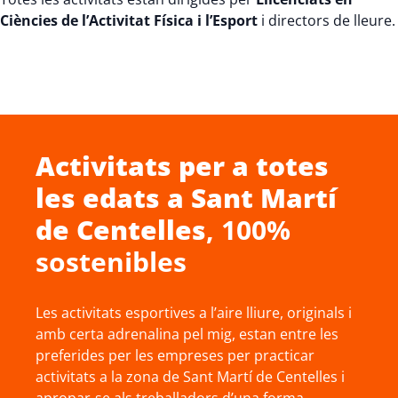
Ciències de l’Activitat Física i l’Esport
i directors de lleure.
Activitats per a totes
les edats a
Sant Martí
de Centelles
, 100%
sostenibles
Les activitats esportives a l’aire lliure, originals i
amb certa adrenalina pel mig, estan entre les
preferides per les empreses per practicar
activitats a la zona de Sant Martí de Centelles i