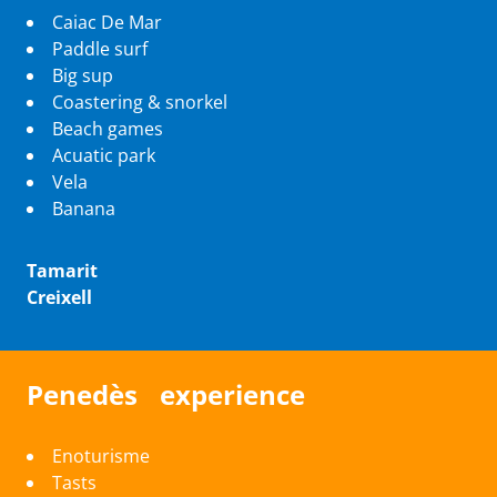
Caiac De Mar
Paddle surf
Big sup
Coastering & snorkel
Beach games
Acuatic park
Vela
Banana
Tamarit
Creixell
Penedès experience
Enoturisme
Tasts