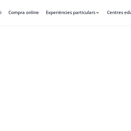
i
Compra online
Experiències particulars
Centres ed