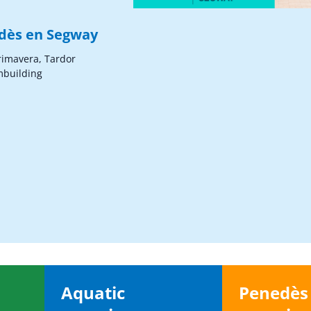
edès en Segway
Primavera, Tardor
mbuilding
Aquatic
Penedè