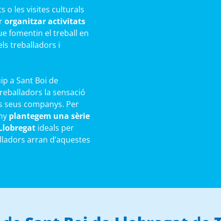
 o les visites culturals
er
organitzar activitats
e fomentin el treball en
els treballadors i
uip a Sant Boi de
treballadors la sensació
ls seus companys. Per
any
plantegem una sèrie
Llobregat
ideals per
alladors arran d’aquestes