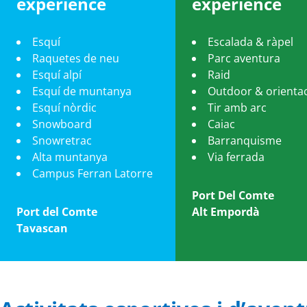
experience
experience
Esquí
Escalada & ràpel
Raquetes de neu
Parc aventura
Esquí alpí
Raid
Esquí de muntanya
Outdoor & orienta
Esquí nòrdic
Tir amb arc
Snowboard
Caiac
Snowretrac
Barranquisme
Alta muntanya
Via ferrada
Campus Ferran Latorre
Port Del Comte
Port del Comte
Alt Empordà
Tavascan