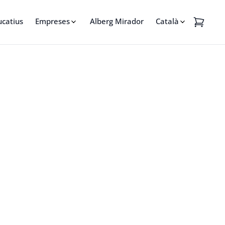
ucatius
Empreses
Alberg Mirador
Català