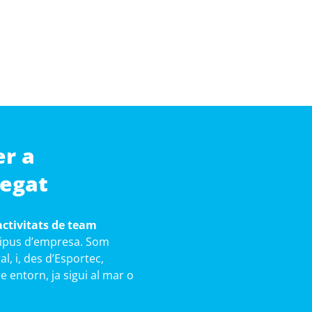
er a
regat
activitats de team
tipus d’empresa. Som
l, i, des d’Esportec,
e entorn, ja sigui al mar o