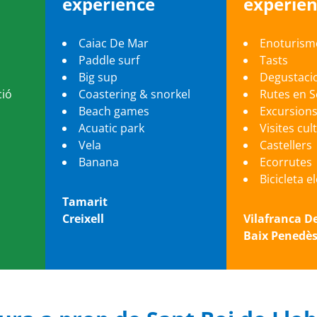
experience
experie
Caiac De Mar
Enoturism
Paddle surf
Tasts
Big sup
Degustaci
ció
Coastering & snorkel
Rutes en 
Beach games
Excursion
Acuatic park
Visites cul
Vela
Castellers
Banana
Ecorrutes
Bicicleta e
Tamarit
Creixell
Vilafranca D
Baix Penedè