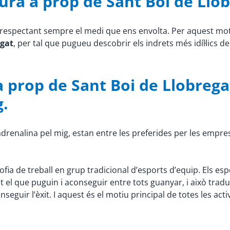
tura a prop de Sant Boi de Llo
s, respectant sempre el medi que ens envolta. Per aquest m
egat
, per tal que pugueu descobrir els indrets més idíl·lics d
 prop de Sant Boi de Llobrega
g.
ta adrenalina pel mig, estan entre les preferides per les empre
osofia de treball en grup tradicional d’esports d’equip. Els e
ot el que puguin i aconseguir entre tots guanyar, i això tra
seguir l’èxit. I aquest és el motiu principal de totes les act