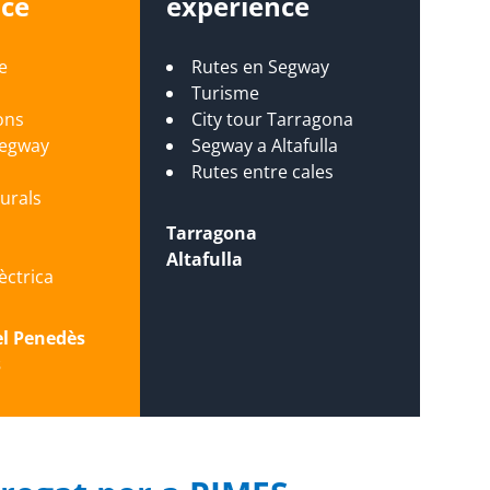
nce
experience
e
Rutes en Segway
Turisme
ons
City tour Tarragona
Segway
Segway a Altafulla
s
Rutes entre cales
turals
Tarragona
Altafulla
lèctrica
el Penedès
s