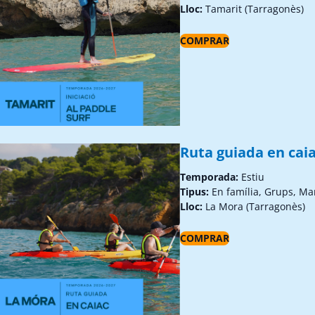
Lloc:
Tamarit (Tarragonès)
COMPRAR
Ruta guiada en caia
Temporada:
Estiu
Tipus:
En família, Grups, Ma
Lloc:
La Mora (Tarragonès)
COMPRAR