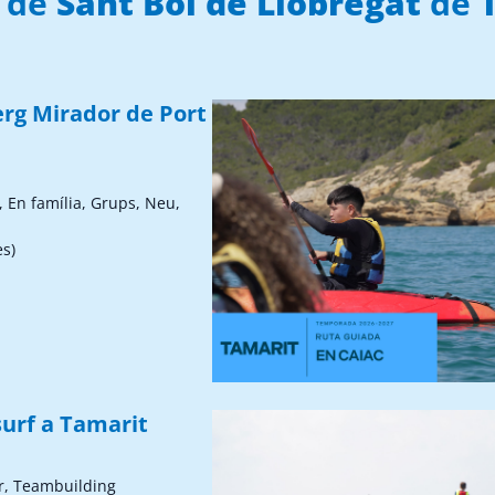
p de
Sant Boi de Llobregat
de
erg Mirador de Port
, En família, Grups, Neu,
ès)
surf a Tamarit
r, Teambuilding