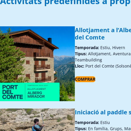
Activitats predefinides a pro
Allotjament a l’Alb
del Comte
Temporada:
Estiu, Hivern
Tipus:
Allotjament, Aventura
Teambuilding
Lloc:
Port del Comte (Solson
COMPRAR
Iniciació al paddle 
Temporada:
Estiu
Tipus:
En família, Grups, Ma