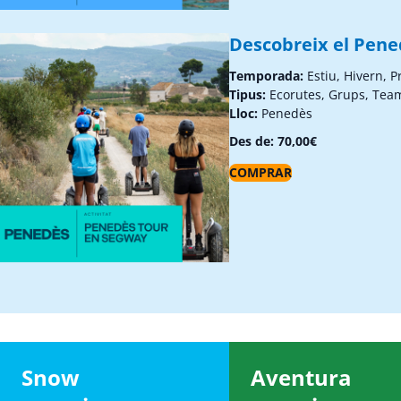
Descobreix el Pen
Temporada:
Estiu, Hivern, 
Tipus:
Ecorutes, Grups, Tea
Lloc:
Penedès
Des de:
70,00
€
COMPRAR
Snow
Aventura