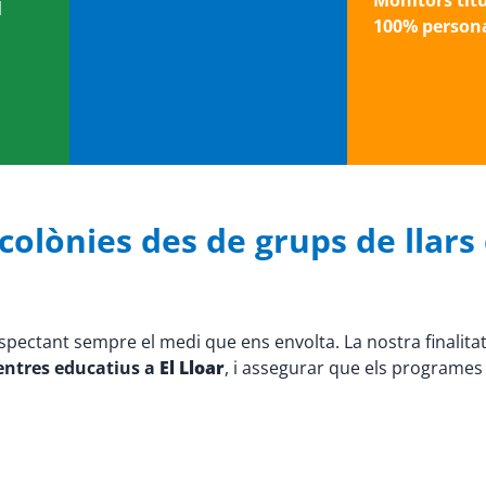
Monitors tit
l
100% persona
colònies des de grups de llars d
espectant sempre el medi que ens envolta. La nostra finalita
centres educatius a
El Lloar
, i assegurar que els programes 