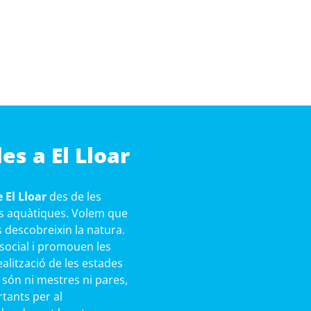
es a El Lloar
 El Lloar
des de les
ies aquàtiques. Volem que
s descobreixin la natura.
 social i promouen les
ealització de les estades
 són ni mestres ni pares,
rtants per al