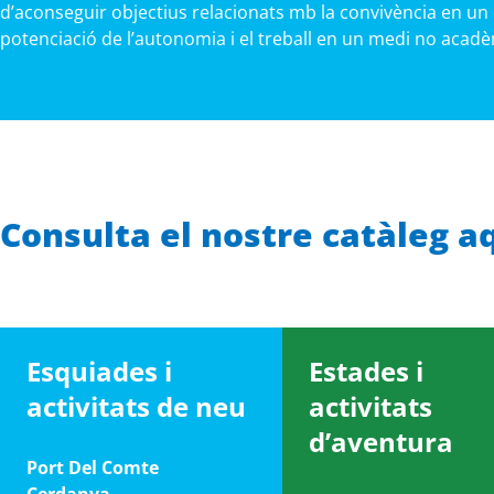
d’aconseguir objectius relacionats mb la convivència en un 
potenciació de l’autonomia i el treball en un medi no acadè
Consulta el nostre catàleg a
Esquiades i
Estades i
activitats de neu
activitats
d’aventura
Port Del Comte