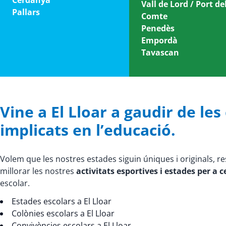
Cerdanya
Vall de Lord / Port de
Pallars
Comte
Penedès
Empordà
Tavascan
Vine a El Lloar a gaudir de les 
implicats en l’educació.
Volem que les nostres estades siguin úniques i originals, r
millorar les nostres
activitats esportives i estades per a 
escolar.
Estades escolars a El Lloar
Colònies escolars a El Lloar
Convivències escolars a El Lloar