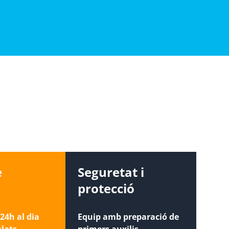
e
Seguretat i
protecció
24h al dia
Equip amb preparació de