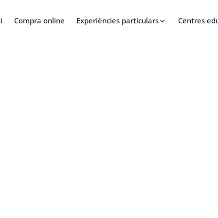
i
Compra online
Experiències particulars
Centres ed