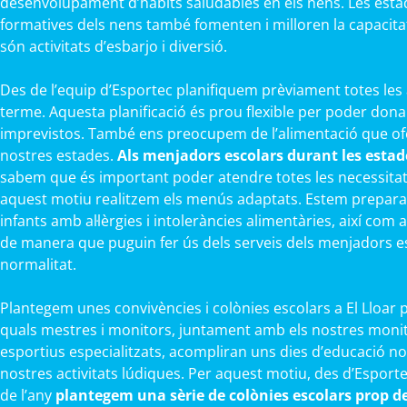
desenvolupament d’hàbits saludables en els nens. Les esta
formatives dels nens també fomenten i milloren la capacitat f
són activitats d’esbarjo i diversió.
Des de l’equip d’Esportec planifiquem prèviament totes les 
terme. Aquesta planificació és prou flexible per poder dona
imprevistos. També ens preocupem de l’alimentació que ofe
nostres estades.
Als menjadors escolars durant les estades
sabem que és important poder atendre totes les necessitats
aquest motiu realitzem els menús adaptats. Estem prepara
infants amb al·lèrgies i intoleràncies alimentàries, així com 
de manera que puguin fer ús dels serveis dels menjadors e
normalitat.
Plantegem unes convivències i colònies escolars a El Lloar pe
quals mestres i monitors, juntament amb els nostres monit
esportius especialitzats, acompliran uns dies d’educació no
nostres activitats lúdiques. Per aquest motiu, des d’Esporte
de l’any
plantegem una sèrie de colònies escolars prop de