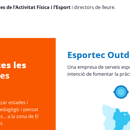
s de l’Activitat Física i l’Esport
i directors de lleure.
Esportec Outd
es les
Una empresa de serveis espo
res
intenció de fomentar la pràct
ar estades i
pedagògic i pensat
s… a la zona de El
t.