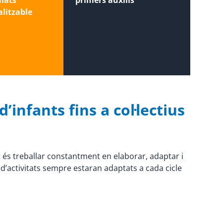
ulats
primers auxilis
litzable
’infants fins a col·lectius
t és treballar constantment en elaborar, adaptar i
d’activitats sempre estaran adaptats a cada cicle