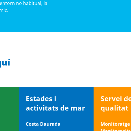
entorn no habitual, la
mic.
quí
Estades i
Servei d
activitats de mar
qualitat
Costa Daurada
Monitoratge 