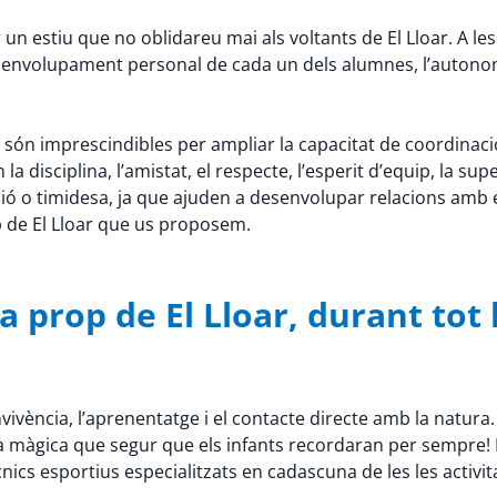
un estiu que no oblidareu mai als voltants de El Lloar. A les
 desenvolupament personal de cada un dels alumnes, l’autono
 són imprescindibles per ampliar la capacitat de coordinació, la 
disciplina, l’amistat, el respecte, l’esperit d’equip, la supe
ó o timidesa, ja que ajuden a desenvolupar relacions amb 
op de El Lloar que us proposem.
prop de El Lloar, durant tot l’
ivència, l’aprenentatge i el contacte directe amb la natura.
a màgica que segur que els infants recordaran per sempre! P
cnics esportius especialitzats en cadascuna de les les activit