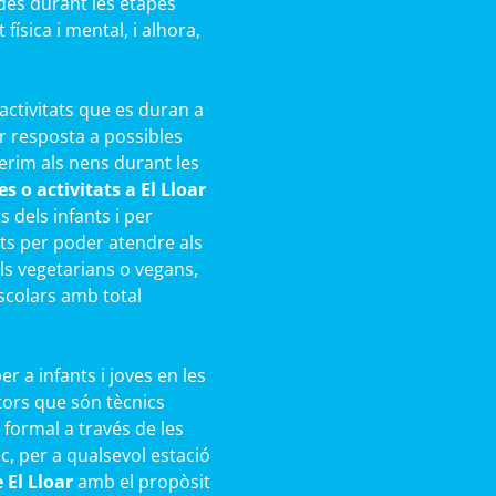
des durant les etapes
ísica i mental, i alhora,
activitats que es duran a
r resposta a possibles
rim als nens durant les
 o activitats a El Lloar
 dels infants i per
ts per poder atendre als
als vegetarians o vegans,
scolars amb total
r a infants i joves en les
ors que són tècnics
 formal a través de les
c, per a qualsevol estació
 El Lloar
amb el propòsit