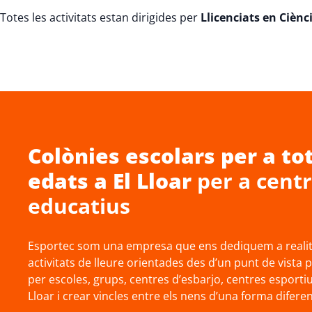
Totes les activitats estan dirigides per
Llicenciats en Cièncie
Colònies escolars
per a tot
edats a
El Lloar
per a cent
educatius
Esportec som una empresa que ens dediquem a realitz
activitats de lleure orientades des d’un punt de vista 
per escoles, grups, centres d’esbarjo, centres esportiu
Lloar i crear vincles entre els nens d’una forma diferen