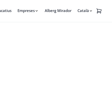
ucatius
Empreses
Alberg Mirador
Català