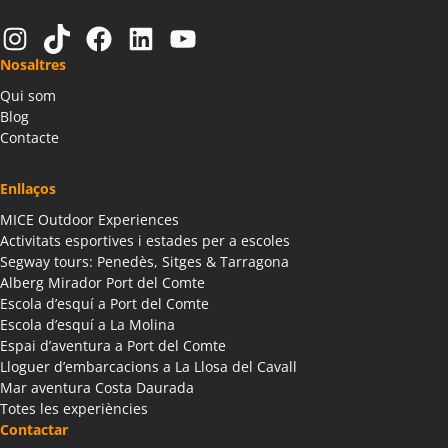
Activitats Teambuilding Empreses Alàs i Cerc
Instagram
TikTok
Facebook
LinkedIn
YouTube
Activitats Família Amics Alàs i Cerc
Nosaltres
Colònies Escolars Alàs i Cerc
Qui som
Activitats Teambuilding Empreses Albagés
Blog
Activitats Família Amics Albagés
Contacte
Colònies Escolars Albagés
Activitats Teambuilding Empreses Albanyà
Enllaços
Activitats Família Amics Albanyà
MICE Outdoor Experiences
Colònies Escolars Albanyà
Activitats esportives i estades per a escoles
Activitats Teambuilding Empreses Albatàrrec
Segway tours: Penedès, Sitges & Tarragona
Alberg Mirador Port del Comte
Activitats Família Amics Albatàrrec
Escola d’esquí a Port del Comte
Colònies Escolars Albatàrrec
Escola d’esquí a La Molina
Activitats Teambuilding Empreses Albesa
Espai d’aventura a Port del Comte
Activitats Família Amics Albesa
Lloguer d’embarcacions a La Llosa del Cavall
Colònies Escolars Albesa
Mar aventura Costa Daurada
Totes les experiències
Activitats Teambuilding Empreses Albi
Contactar
Activitats Família Amics Albi