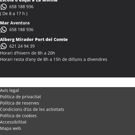
Activitats Família Amics Alcanar
658 188 936
Colònies Escolars Alcanar
( De 8 a 17 h )
Activitats Teambuilding Empreses Alcanó
Mar
Aventura
Activitats Família Amics Alcanó
658 188 936
Colònies Escolars Alcanó
Alberg Mirador Port del Comte
Activitats Teambuilding Empreses Alcarràs
621 24 94 39
Activitats Família Amics Alcarràs
Horari d’hivern de 8h a 20h
Colònies Escolars Alcarràs
Horari resta d’any de 8h a 15h de dilluns a divendres
Activitats Teambuilding Empreses Alcoletge
Activitats Família Amics Alcoletge
Colònies Escolars Alcoletge
Activitats Teambuilding Empreses Alcora
Avís legal
Política de privacitat
Activitats Família Amics Alcora
Política de reserves
Colònies Escolars Alcora
Condicions d’ús de les activitats
Activitats Teambuilding Empreses Alcover
Política de cookies
Activitats Família Amics Alcover
Accessibilitat
Mapa web
Colònies Escolars Alcover