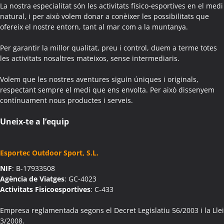
Activitats Teambuilding Empreses Agullana
La nostra especialitat són les activitats físico-esportives en el medi
Activitats Família Amics Agullana
natural, i per això volem donar a conèixer les possibilitats que
ofereix el nostre entorn, tant al mar com a la muntanya.
Colònies Escolars Agullana
Activitats Teambuilding Empreses Aiguafreda
Per garantir la millor qualitat, preu i control, duem a terme totes
Activitats Família Amics Aiguafreda
les activitats nosaltres mateixos, sense intermediaris.
Colònies Escolars Aiguafreda
Volem que les nostres aventures siguin úniques i originals,
Activitats Teambuilding Empreses Aiguamúrcia
respectant sempre el medi que ens envolta. Per això dissenyem
Activitats Família Amics Aiguamúrcia
contínuament nous productes i serveis.
Colònies Escolars Aiguamúrcia
Activitats Teambuilding Empreses Aiguaviva
Uneix-te a l’equip
Activitats Família Amics Aiguaviva
Colònies Escolars Aiguaviva
Esportec Outdoor Sport, S.L.
Activitats Teambuilding Empreses Aín
NIF
: B-17933508
Activitats Família Amics Aín
Agència de Viatges
: GC-4023
Colònies Escolars Aín
Activitats Fisicoesportives
: C-433
Activitats Teambuilding Empreses Aitona
Activitats Família Amics Aitona
Empresa reglamentada segons el Decret Legislatiu 56/2003 i la Llei
3/2008.
Colònies Escolars Aitona