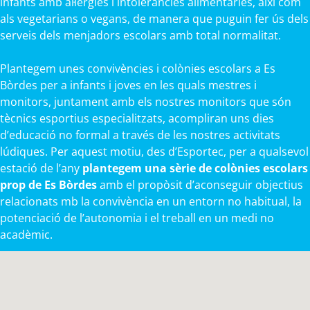
infants amb al·lèrgies i intoleràncies alimentàries, així com
als vegetarians o vegans, de manera que puguin fer ús dels
serveis dels menjadors escolars amb total normalitat.
Plantegem unes convivències i colònies escolars a Es
Bòrdes per a infants i joves en les quals mestres i
monitors, juntament amb els nostres monitors que són
tècnics esportius especialitzats, acompliran uns dies
d’educació no formal a través de les nostres activitats
lúdiques. Per aquest motiu, des d’Esportec, per a qualsevol
estació de l’any
plantegem una sèrie de colònies escolars
prop de Es Bòrdes
amb el propòsit d’aconseguir objectius
relacionats mb la convivència en un entorn no habitual, la
potenciació de l’autonomia i el treball en un medi no
acadèmic.