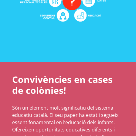
Convivències en cases
de colònies!
Són un element molt significatiu del sistema
educatiu català. El seu paper ha estat i segueix
essent fonamental en l’educació dels infants.
Ofereixen oportunitats educatives diferents i