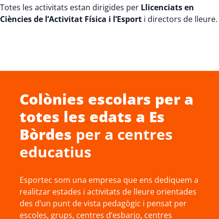
Totes les activitats estan dirigides per
Llicenciats en
Ciències de l’Activitat Física i l’Esport
i directors de lleure.
Colònies escolars
per a
totes les edats a
Es
Bòrdes
per a centres
educatius
Esportec som una empresa que ens dediquem a
realitzar estades i activitats de lleure orientades
des d’un punt de vista pedagògic i pensat per
escoles, grups, centres d’esbarjo, centres