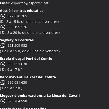
Email
: esportec@esportec.cat
Colònies Escolars Albi
Activitats Teambuilding Empreses Albinyana
Gestió i centres educatius
977 678 765
Activitats Família Amics Albinyana
(De 8 a 15 h, de dilluns a divendres)
Colònies Escolars Albinyana
635 199 126
Activitats Teambuilding Empreses Albiol
( De 8 a 20 h, de dilluns a divendres)
Activitats Família Amics Albiol
Segway & Ecorutes
Colònies Escolars Albiol
621 209 982
Activitats Teambuilding Empreses Albocàsser
( De 8 a 15 h, de dilluns a divendres)
Activitats Família Amics Albocàsser
Escola d’esquí Port del Comte
Colònies Escolars Albocàsser
650 051 630
Activitats Teambuilding Empreses Albons
( De 9 a 17 h )
Activitats Família Amics Albons
Parc d’aventura Port del Comte
Colònies Escolars Albons
650 051 630
Activitats Teambuilding Empreses Alcalà de Xivert
( De 9 a 17 h )
Activitats Família Amics Alcalà de Xivert
Lloguer d’embarcacions a La Llosa del Cavall
Colònies Escolars Alcalà de Xivert
623 764 990
Activitats Teambuilding Empreses Alcanar
Escola d’esquí a La Molina