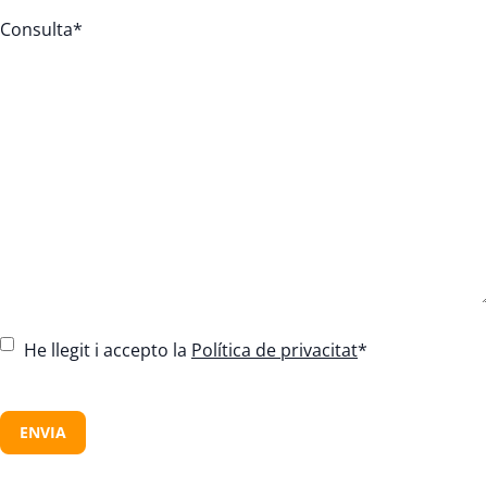
Consulta
*
C
He llegit i accepto la
Política de privacitat
*
o
n
C
s
A
e
P
n
T