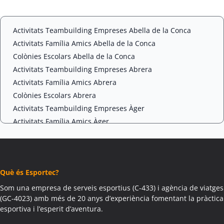
t
C
*
H
A
Activitats Teambuilding Empreses Abella de la Conca
Activitats Família Amics Abella de la Conca
Colònies Escolars Abella de la Conca
Activitats Teambuilding Empreses Abrera
Activitats Família Amics Abrera
Colònies Escolars Abrera
Activitats Teambuilding Empreses Àger
Activitats Família Amics Àger
Colònies Escolars Àger
Activitats Teambuilding Empreses Agramunt
Activitats Família Amics Agramunt
Què és Esportec?
Colònies Escolars Agramunt
Activitats Teambuilding Empreses Aguilar de Segarra
Som una empresa de serveis esportius (C-433) i agència de viatges
(GC-4023) amb més de 20 anys d’experiència fomentant la pràctica
Activitats Família Amics Aguilar de Segarra
esportiva i l’esperit d’aventura.
Colònies Escolars Aguilar de Segarra