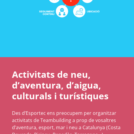
Activitats de neu,
d’aventura, d’aigua,
culturals i turístiques
Des d’Esportec ens preocupem per organitzar
activitats de Teambuilding a prop de vosaltres
d’aventura, esport, mar i neu a Catalunya (Costa