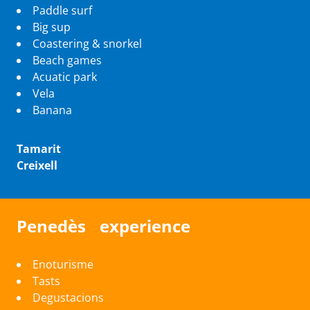
Paddle surf
Big sup
Coastering & snorkel
Beach games
Acuatic park
Vela
Banana
Tamarit
Creixell
Penedès experience
Enoturisme
Tasts
Degustacions