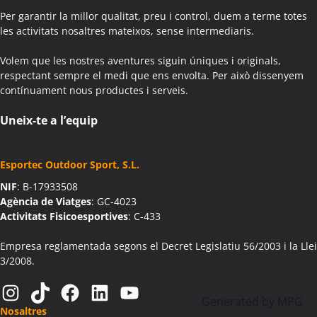
Activitats Teambuilding Empreses Aiguafreda
Per garantir la millor qualitat, preu i control, duem a terme totes
Activitats Família Amics Aiguafreda
les activitats nosaltres mateixos, sense intermediaris.
Colònies Escolars Aiguafreda
Volem que les nostres aventures siguin úniques i originals,
Activitats Teambuilding Empreses Aiguamúrcia
respectant sempre el medi que ens envolta. Per això dissenyem
Activitats Família Amics Aiguamúrcia
contínuament nous productes i serveis.
Colònies Escolars Aiguamúrcia
Activitats Teambuilding Empreses Aiguaviva
Uneix-te a l’equip
Activitats Família Amics Aiguaviva
Colònies Escolars Aiguaviva
Esportec Outdoor Sport, S.L.
Activitats Teambuilding Empreses Aín
NIF
: B-17933508
Activitats Família Amics Aín
Agència de Viatges
: GC-4023
Colònies Escolars Aín
Activitats Fisicoesportives
: C-433
Activitats Teambuilding Empreses Aitona
Activitats Família Amics Aitona
Empresa reglamentada segons el Decret Legislatiu 56/2003 i la Llei
3/2008.
Colònies Escolars Aitona
Activitats Teambuilding Empreses Alàs i Cerc
Instagram
TikTok
Facebook
LinkedIn
YouTube
Activitats Família Amics Alàs i Cerc
Generated by
MPG
Nosaltres