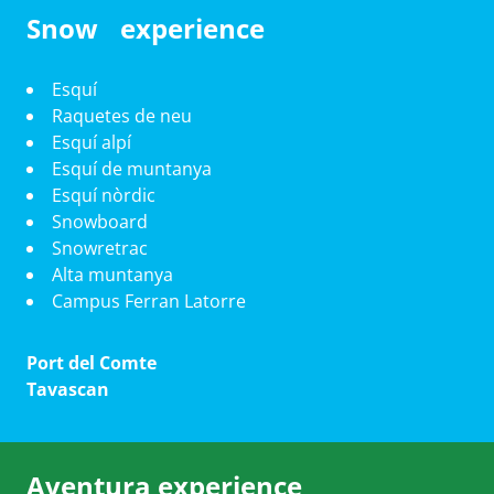
Snow experience
Esquí
Raquetes de neu
Esquí alpí
Esquí de muntanya
Esquí nòrdic
Snowboard
Snowretrac
Alta muntanya
Campus Ferran Latorre
Port del Comte
Tavascan
Aventura experience