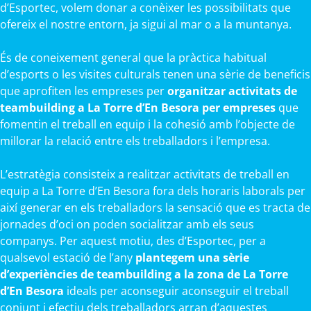
d’Esportec, volem donar a conèixer les possibilitats que
ofereix el nostre entorn, ja sigui al mar o a la muntanya.
És de coneixement general que la pràctica habitual
d’esports o les visites culturals tenen una sèrie de beneficis
que aprofiten les empreses per
organitzar activitats de
teambuilding a La Torre d’En Besora per empreses
que
fomentin el treball en equip i la cohesió amb l’objecte de
millorar la relació entre els treballadors i l’empresa.
L’estratègia consisteix a realitzar activitats de treball en
equip a La Torre d’En Besora fora dels horaris laborals per
així generar en els treballadors la sensació que es tracta de
jornades d’oci on poden socialitzar amb els seus
companys. Per aquest motiu, des d’Esportec, per a
qualsevol estació de l’any
plantegem una sèrie
d’experiències de teambuilding a la zona de La Torre
d’En Besora
ideals per aconseguir aconseguir el treball
conjunt i efectiu dels treballadors arran d’aquestes