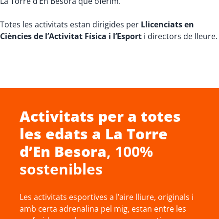
La Torre d’En Besora que oferim.
Totes les activitats estan dirigides per
Llicenciats en
Ciències de l’Activitat Física i l’Esport
i directors de lleure.
Activitats per a totes
les edats a
La Torre
d’En Besora
, 100%
sostenibles
Les activitats esportives a l’aire lliure, originals i
amb certa adrenalina pel mig, estan entre les