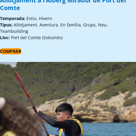
Allotjament a l’Alberg Mirador de Port del
Comte
Temporada:
Estiu, Hivern
Tipus:
Allotjament, Aventura, En família, Grups, Neu,
Teambuilding
Lloc:
Port del Comte (Solsonès)
COMPRAR