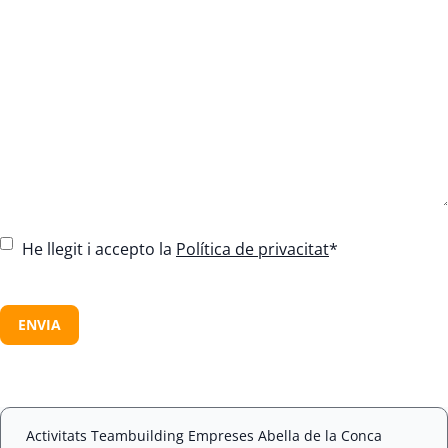
C
He llegit i accepto la
Política de privacitat
*
o
n
C
s
A
e
P
n
T
t
C
*
H
A
Activitats Teambuilding Empreses Abella de la Conca