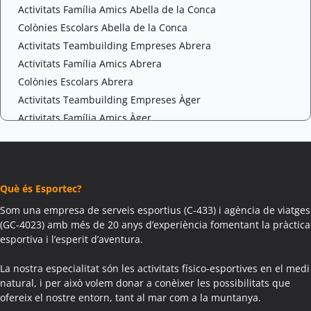
Activitats Família Amics Abella de la Conca
Colònies Escolars Abella de la Conca
Activitats Teambuilding Empreses Abrera
Activitats Família Amics Abrera
Colònies Escolars Abrera
Activitats Teambuilding Empreses Àger
Activitats Família Amics Àger
Colònies Escolars Àger
Activitats Teambuilding Empreses Agramunt
Activitats Família Amics Agramunt
Què és Esportec?
Colònies Escolars Agramunt
Activitats Teambuilding Empreses Aguilar de Segarra
Som una empresa de serveis esportius (C-433) i agència de viatges
(GC-4023) amb més de 20 anys d’experiència fomentant la pràctica
Activitats Família Amics Aguilar de Segarra
esportiva i l’esperit d’aventura.
Colònies Escolars Aguilar de Segarra
Activitats Teambuilding Empreses Agullana
La nostra especialitat són les activitats físico-esportives en el medi
Activitats Família Amics Agullana
natural, i per això volem donar a conèixer les possibilitats que
ofereix el nostre entorn, tant al mar com a la muntanya.
Colònies Escolars Agullana