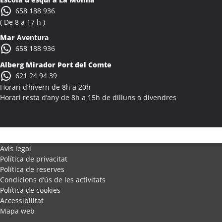
Activitats Família Amics Alcanar
658 188 936
Colònies Escolars Alcanar
( De 8 a 17 h )
Activitats Teambuilding Empreses Alcanó
Mar
Aventura
Activitats Família Amics Alcanó
658 188 936
Colònies Escolars Alcanó
Alberg Mirador Port del Comte
Activitats Teambuilding Empreses Alcarràs
621 24 94 39
Activitats Família Amics Alcarràs
Horari d’hivern de 8h a 20h
Colònies Escolars Alcarràs
Horari resta d’any de 8h a 15h de dilluns a divendres
Activitats Teambuilding Empreses Alcoletge
Activitats Família Amics Alcoletge
Colònies Escolars Alcoletge
Activitats Teambuilding Empreses Alcora
Avís legal
Política de privacitat
Activitats Família Amics Alcora
Política de reserves
Colònies Escolars Alcora
Condicions d’ús de les activitats
Activitats Teambuilding Empreses Alcover
Política de cookies
Activitats Família Amics Alcover
Accessibilitat
Mapa web
Colònies Escolars Alcover