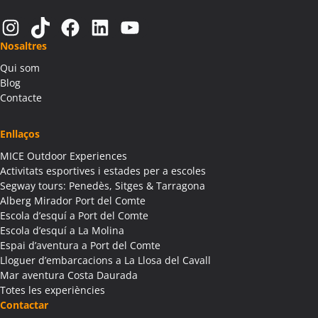
Activitats Teambuilding Empreses Alàs i Cerc
Instagram
TikTok
Facebook
LinkedIn
YouTube
Activitats Família Amics Alàs i Cerc
Nosaltres
Colònies Escolars Alàs i Cerc
Qui som
Activitats Teambuilding Empreses Albagés
Blog
Activitats Família Amics Albagés
Contacte
Colònies Escolars Albagés
Activitats Teambuilding Empreses Albanyà
Enllaços
Activitats Família Amics Albanyà
MICE Outdoor Experiences
Colònies Escolars Albanyà
Activitats esportives i estades per a escoles
Activitats Teambuilding Empreses Albatàrrec
Segway tours: Penedès, Sitges & Tarragona
Alberg Mirador Port del Comte
Activitats Família Amics Albatàrrec
Escola d’esquí a Port del Comte
Colònies Escolars Albatàrrec
Escola d’esquí a La Molina
Activitats Teambuilding Empreses Albesa
Espai d’aventura a Port del Comte
Activitats Família Amics Albesa
Lloguer d’embarcacions a La Llosa del Cavall
Colònies Escolars Albesa
Mar aventura Costa Daurada
Totes les experiències
Activitats Teambuilding Empreses Albi
Contactar
Activitats Família Amics Albi