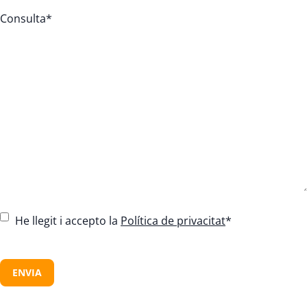
Consulta
*
C
He llegit i accepto la
Política de privacitat
*
o
n
C
s
A
e
P
n
T