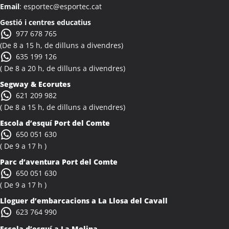
Email
: esportec@esportec.cat
Colònies Escolars Albi
Activitats Teambuilding Empreses Albinyana
Gestió i centres educatius
977 678 765
Activitats Família Amics Albinyana
(De 8 a 15 h, de dilluns a divendres)
Colònies Escolars Albinyana
635 199 126
Activitats Teambuilding Empreses Albiol
( De 8 a 20 h, de dilluns a divendres)
Activitats Família Amics Albiol
Segway & Ecorutes
Colònies Escolars Albiol
621 209 982
Activitats Teambuilding Empreses Albocàsser
( De 8 a 15 h, de dilluns a divendres)
Activitats Família Amics Albocàsser
Escola d’esquí Port del Comte
Colònies Escolars Albocàsser
650 051 630
Activitats Teambuilding Empreses Albons
( De 9 a 17 h )
Activitats Família Amics Albons
Parc d’aventura Port del Comte
Colònies Escolars Albons
650 051 630
Activitats Teambuilding Empreses Alcalà de Xivert
( De 9 a 17 h )
Activitats Família Amics Alcalà de Xivert
Lloguer d’embarcacions a La Llosa del Cavall
Colònies Escolars Alcalà de Xivert
623 764 990
Activitats Teambuilding Empreses Alcanar
Escola d’esquí a La Molina