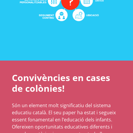
Convivències en cases
de colònies!
Són un element molt significatiu del sistema
educatiu català. El seu paper ha estat i segueix
essent fonamental en l’educació dels infants.
Ofereixen oportunitats educatives diferents i