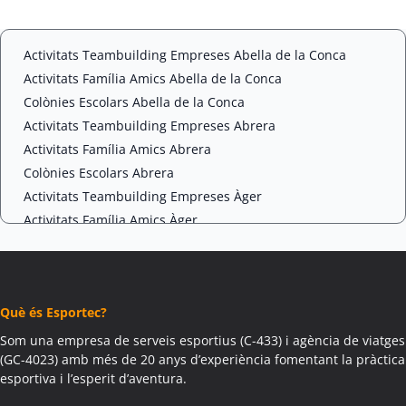
t
C
*
H
A
Activitats Teambuilding Empreses Abella de la Conca
Activitats Família Amics Abella de la Conca
Colònies Escolars Abella de la Conca
Activitats Teambuilding Empreses Abrera
Activitats Família Amics Abrera
Colònies Escolars Abrera
Activitats Teambuilding Empreses Àger
Activitats Família Amics Àger
Colònies Escolars Àger
Activitats Teambuilding Empreses Agramunt
Activitats Família Amics Agramunt
Què és Esportec?
Colònies Escolars Agramunt
Activitats Teambuilding Empreses Aguilar de Segarra
Som una empresa de serveis esportius (C-433) i agència de viatges
(GC-4023) amb més de 20 anys d’experiència fomentant la pràctica
Activitats Família Amics Aguilar de Segarra
esportiva i l’esperit d’aventura.
Colònies Escolars Aguilar de Segarra