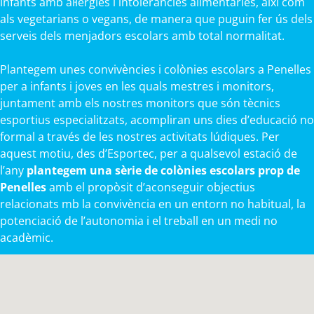
infants amb al·lèrgies i intoleràncies alimentàries, així com
als vegetarians o vegans, de manera que puguin fer ús dels
serveis dels menjadors escolars amb total normalitat.
Plantegem unes convivències i colònies escolars a Penelles
per a infants i joves en les quals mestres i monitors,
juntament amb els nostres monitors que són tècnics
esportius especialitzats, acompliran uns dies d’educació no
formal a través de les nostres activitats lúdiques. Per
aquest motiu, des d’Esportec, per a qualsevol estació de
l’any
plantegem una sèrie de colònies escolars prop de
Penelles
amb el propòsit d’aconseguir objectius
relacionats mb la convivència en un entorn no habitual, la
potenciació de l’autonomia i el treball en un medi no
acadèmic.