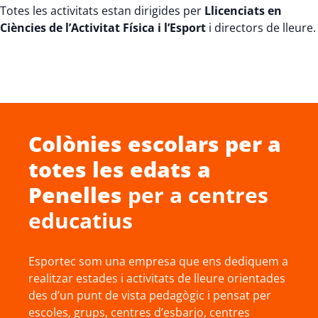
Totes les activitats estan dirigides per
Llicenciats en
Ciències de l’Activitat Física i l’Esport
i directors de lleure.
Colònies escolars
per a
totes les edats a
Penelles
per a centres
educatius
Esportec som una empresa que ens dediquem a
realitzar estades i activitats de lleure orientades
des d’un punt de vista pedagògic i pensat per
escoles, grups, centres d’esbarjo, centres