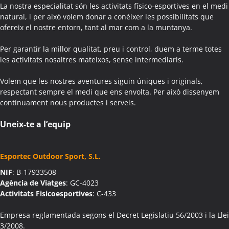
Activitats Teambuilding Empreses Agullana
La nostra especialitat són les activitats físico-esportives en el medi
Activitats Família Amics Agullana
natural, i per això volem donar a conèixer les possibilitats que
ofereix el nostre entorn, tant al mar com a la muntanya.
Colònies Escolars Agullana
Activitats Teambuilding Empreses Aiguafreda
Per garantir la millor qualitat, preu i control, duem a terme totes
Activitats Família Amics Aiguafreda
les activitats nosaltres mateixos, sense intermediaris.
Colònies Escolars Aiguafreda
Volem que les nostres aventures siguin úniques i originals,
Activitats Teambuilding Empreses Aiguamúrcia
respectant sempre el medi que ens envolta. Per això dissenyem
Activitats Família Amics Aiguamúrcia
contínuament nous productes i serveis.
Colònies Escolars Aiguamúrcia
Activitats Teambuilding Empreses Aiguaviva
Uneix-te a l’equip
Activitats Família Amics Aiguaviva
Colònies Escolars Aiguaviva
Esportec Outdoor Sport, S.L.
Activitats Teambuilding Empreses Aín
NIF
: B-17933508
Activitats Família Amics Aín
Agència de Viatges
: GC-4023
Colònies Escolars Aín
Activitats Fisicoesportives
: C-433
Activitats Teambuilding Empreses Aitona
Activitats Família Amics Aitona
Empresa reglamentada segons el Decret Legislatiu 56/2003 i la Llei
3/2008.
Colònies Escolars Aitona