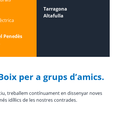
Tarragona
Altafulla
lèctrica
el Penedès
s
 Boix per a grups d’amics.
otiu, treballem contínuament en dissenyar noves
és idíl·lics de les nostres contrades.