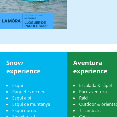
Snow
Aventura
experience
experience
Esquí
Escalada & ràpel
Raquetes de neu
Parc aventura
Esquí alpí
Raid
Esquí de muntanya
Outdoor & orienta
Esquí nòrdic
Tir amb arc
Snowboard
Caiac