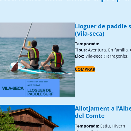
Lloguer de paddle s
(Vila-seca)
Temporada:
Tipus:
Aventura, En família,
Lloc:
Vila-seca (Tarragonès)
COMPRAR
Allotjament a l’Alb
del Comte
Temporada:
Estiu, Hivern