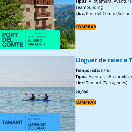
Tipus:
Allotjament, Aventura
Teambuilding
Lloc:
Port del Comte (Solson
COMPRAR
Lloguer de caiac a 
Temporada:
Estiu
Tipus:
Aventura, En família,
Lloc:
Tamarit (Tarragonès)
20,00
€
COMPRAR