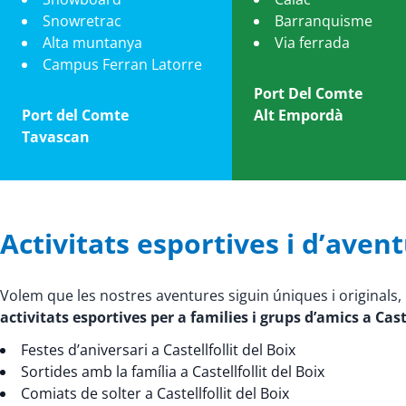
Snowretrac
Barranquisme
Alta muntanya
Via ferrada
Campus Ferran Latorre
Port Del Comte
Port del Comte
Alt Empordà
Tavascan
Activitats esportives i d’avent
Volem que les nostres aventures siguin úniques i original
activitats esportives per a families i grups d’amics a Caste
Festes d’aniversari a Castellfollit del Boix
Sortides amb la família a Castellfollit del Boix
Comiats de solter a Castellfollit del Boix