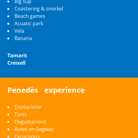
Big sup
Coastering & snorkel
Beach games
Acuatic park
Vela
Banana
Tamarit
Creixell
Penedès experience
Enoturisme
Tasts
Degustacions
Rutes en Segway
Excursions