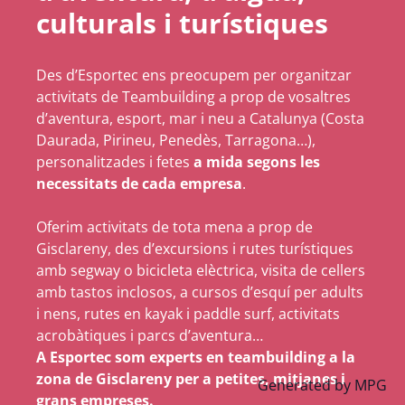
culturals i turístiques
Des d’Esportec ens preocupem per organitzar
activitats de Teambuilding a prop de vosaltres
d’aventura, esport, mar i neu a Catalunya (Costa
Daurada, Pirineu, Penedès, Tarragona…),
personalitzades i fetes
a mida segons les
necessitats de cada empresa
.
Oferim activitats de tota mena a prop de
Gisclareny, des d’excursions i rutes turístiques
amb segway o bicicleta elèctrica, visita de cellers
amb tastos inclosos, a cursos d’esquí per adults
i nens, rutes en kayak i paddle surf, activitats
acrobàtiques i parcs d’aventura…
A Esportec som experts en teambuilding a la
zona de Gisclareny per a petites, mitjanes i
Generated by
MPG
grans empreses.