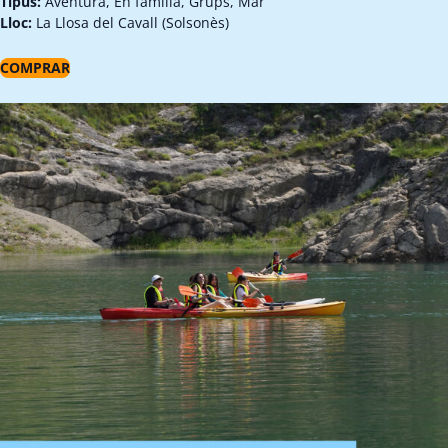
Tipus:
Aventura, En família, Grups, Mar
Lloc:
La Llosa del Cavall (Solsonès)
COMPRAR