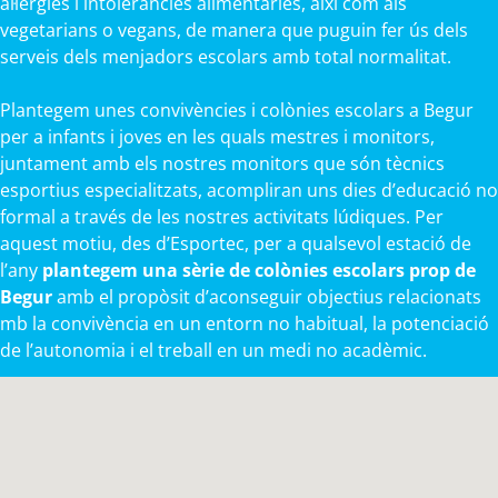
al·lèrgies i intoleràncies alimentàries, així com als
vegetarians o vegans, de manera que puguin fer ús dels
serveis dels menjadors escolars amb total normalitat.
Plantegem unes convivències i colònies escolars a Begur
per a infants i joves en les quals mestres i monitors,
juntament amb els nostres monitors que són tècnics
esportius especialitzats, acompliran uns dies d’educació no
formal a través de les nostres activitats lúdiques. Per
aquest motiu, des d’Esportec, per a qualsevol estació de
l’any
plantegem una sèrie de colònies escolars prop de
Begur
amb el propòsit d’aconseguir objectius relacionats
mb la convivència en un entorn no habitual, la potenciació
de l’autonomia i el treball en un medi no acadèmic.