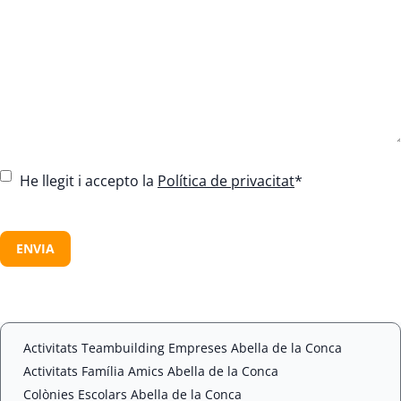
C
He llegit i accepto la
Política de privacitat
*
o
n
C
s
A
e
P
n
T
t
C
*
H
A
Activitats Teambuilding Empreses Abella de la Conca
Activitats Família Amics Abella de la Conca
Colònies Escolars Abella de la Conca