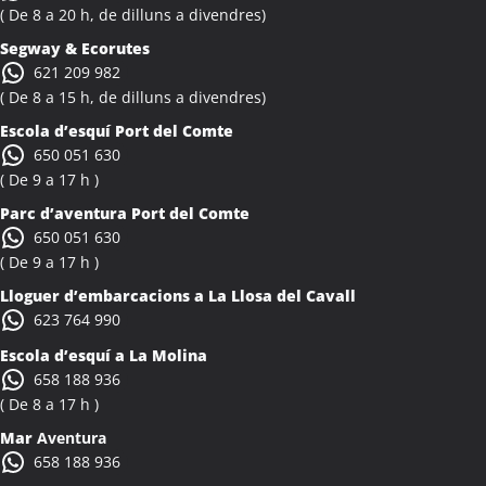
Activitats Teambuilding Empreses Albiol
( De 8 a 20 h, de dilluns a divendres)
Activitats Família Amics Albiol
Segway & Ecorutes
Colònies Escolars Albiol
621 209 982
Activitats Teambuilding Empreses Albocàsser
( De 8 a 15 h, de dilluns a divendres)
Activitats Família Amics Albocàsser
Escola d’esquí Port del Comte
Colònies Escolars Albocàsser
650 051 630
Activitats Teambuilding Empreses Albons
( De 9 a 17 h )
Activitats Família Amics Albons
Parc d’aventura Port del Comte
Colònies Escolars Albons
650 051 630
Activitats Teambuilding Empreses Alcalà de Xivert
( De 9 a 17 h )
Activitats Família Amics Alcalà de Xivert
Lloguer d’embarcacions a La Llosa del Cavall
Colònies Escolars Alcalà de Xivert
623 764 990
Activitats Teambuilding Empreses Alcanar
Escola d’esquí a La Molina
Activitats Família Amics Alcanar
658 188 936
Colònies Escolars Alcanar
( De 8 a 17 h )
Activitats Teambuilding Empreses Alcanó
Mar
Aventura
Activitats Família Amics Alcanó
658 188 936
Colònies Escolars Alcanó