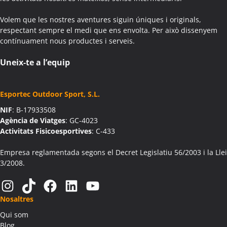
Colònies Escolars Aiguafreda
Volem que les nostres aventures siguin úniques i originals,
Activitats Teambuilding Empreses Aiguamúrcia
respectant sempre el medi que ens envolta. Per això dissenyem
Activitats Família Amics Aiguamúrcia
contínuament nous productes i serveis.
Colònies Escolars Aiguamúrcia
Activitats Teambuilding Empreses Aiguaviva
Uneix-te a l’equip
Activitats Família Amics Aiguaviva
Colònies Escolars Aiguaviva
Esportec Outdoor Sport, S.L.
Activitats Teambuilding Empreses Aín
NIF
: B-17933508
Activitats Família Amics Aín
Agència de Viatges
: GC-4023
Colònies Escolars Aín
Activitats Fisicoesportives
: C-433
Activitats Teambuilding Empreses Aitona
Activitats Família Amics Aitona
Empresa reglamentada segons el Decret Legislatiu 56/2003 i la Llei
3/2008.
Colònies Escolars Aitona
Activitats Teambuilding Empreses Alàs i Cerc
Instagram
TikTok
Facebook
LinkedIn
YouTube
Activitats Família Amics Alàs i Cerc
Nosaltres
Colònies Escolars Alàs i Cerc
Qui som
Activitats Teambuilding Empreses Albagés
Blog