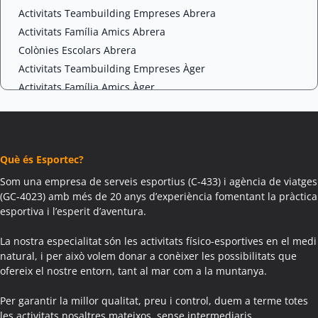
Activitats Teambuilding Empreses Abrera
Activitats Família Amics Abrera
Colònies Escolars Abrera
Activitats Teambuilding Empreses Àger
Activitats Família Amics Àger
Colònies Escolars Àger
Activitats Teambuilding Empreses Agramunt
Activitats Família Amics Agramunt
Què és Esportec?
Colònies Escolars Agramunt
Activitats Teambuilding Empreses Aguilar de Segarra
Som una empresa de serveis esportius (C-433) i agència de viatges
(GC-4023) amb més de 20 anys d’experiència fomentant la pràctica
Activitats Família Amics Aguilar de Segarra
esportiva i l’esperit d’aventura.
Colònies Escolars Aguilar de Segarra
Activitats Teambuilding Empreses Agullana
La nostra especialitat són les activitats físico-esportives en el medi
Activitats Família Amics Agullana
natural, i per això volem donar a conèixer les possibilitats que
ofereix el nostre entorn, tant al mar com a la muntanya.
Colònies Escolars Agullana
Activitats Teambuilding Empreses Aiguafreda
Per garantir la millor qualitat, preu i control, duem a terme totes
Activitats Família Amics Aiguafreda
les activitats nosaltres mateixos, sense intermediaris.