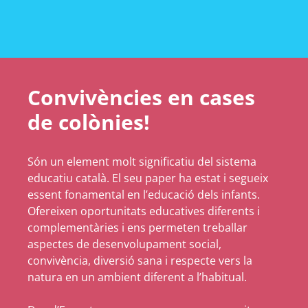
Convivències en cases
de colònies!
Són un element molt significatiu del sistema
educatiu català. El seu paper ha estat i segueix
essent fonamental en l’educació dels infants.
Ofereixen oportunitats educatives diferents i
complementàries i ens permeten treballar
aspectes de desenvolupament social,
convivència, diversió sana i respecte vers la
natura en un ambient diferent a l’habitual.