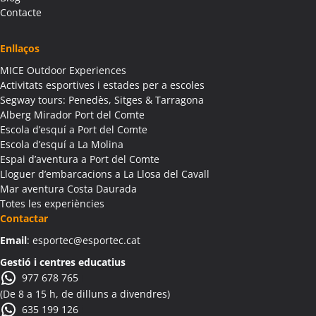
Activitats Família Amics Albagés
Contacte
Colònies Escolars Albagés
Activitats Teambuilding Empreses Albanyà
Enllaços
Activitats Família Amics Albanyà
MICE Outdoor Experiences
Colònies Escolars Albanyà
Activitats esportives i estades per a escoles
Activitats Teambuilding Empreses Albatàrrec
Segway tours: Penedès, Sitges & Tarragona
Alberg Mirador Port del Comte
Activitats Família Amics Albatàrrec
Escola d’esquí a Port del Comte
Colònies Escolars Albatàrrec
Escola d’esquí a La Molina
Activitats Teambuilding Empreses Albesa
Espai d’aventura a Port del Comte
Activitats Família Amics Albesa
Lloguer d’embarcacions a La Llosa del Cavall
Colònies Escolars Albesa
Mar aventura Costa Daurada
Totes les experiències
Activitats Teambuilding Empreses Albi
Contactar
Activitats Família Amics Albi
Email
: esportec@esportec.cat
Colònies Escolars Albi
Activitats Teambuilding Empreses Albinyana
Gestió i centres educatius
977 678 765
Activitats Família Amics Albinyana
(De 8 a 15 h, de dilluns a divendres)
Colònies Escolars Albinyana
635 199 126