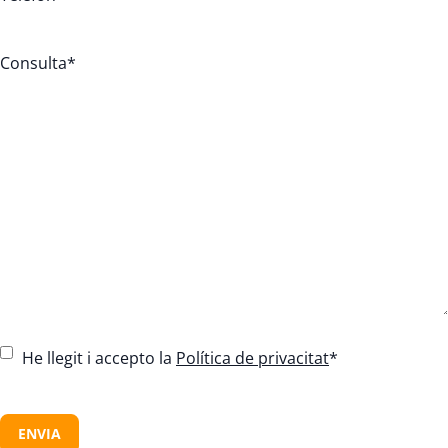
Consulta
*
C
He llegit i accepto la
Política de privacitat
*
o
n
C
s
A