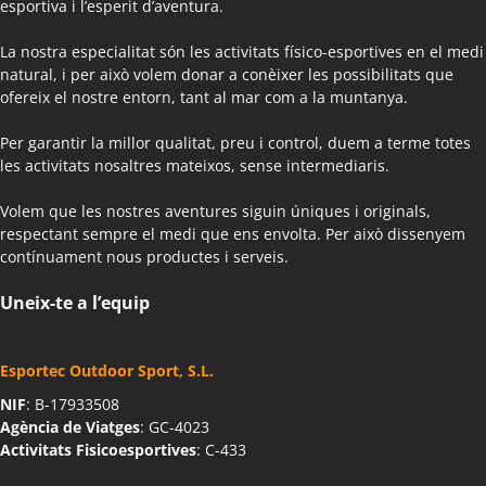
esportiva i l’esperit d’aventura.
Colònies Escolars Aguilar de Segarra
Activitats Teambuilding Empreses Agullana
La nostra especialitat són les activitats físico-esportives en el medi
Activitats Família Amics Agullana
natural, i per això volem donar a conèixer les possibilitats que
ofereix el nostre entorn, tant al mar com a la muntanya.
Colònies Escolars Agullana
Activitats Teambuilding Empreses Aiguafreda
Per garantir la millor qualitat, preu i control, duem a terme totes
Activitats Família Amics Aiguafreda
les activitats nosaltres mateixos, sense intermediaris.
Colònies Escolars Aiguafreda
Volem que les nostres aventures siguin úniques i originals,
Activitats Teambuilding Empreses Aiguamúrcia
respectant sempre el medi que ens envolta. Per això dissenyem
Activitats Família Amics Aiguamúrcia
contínuament nous productes i serveis.
Colònies Escolars Aiguamúrcia
Activitats Teambuilding Empreses Aiguaviva
Uneix-te a l’equip
Activitats Família Amics Aiguaviva
Colònies Escolars Aiguaviva
Esportec Outdoor Sport, S.L.
Activitats Teambuilding Empreses Aín
NIF
: B-17933508
Activitats Família Amics Aín
Agència de Viatges
: GC-4023
Colònies Escolars Aín
Activitats Fisicoesportives
: C-433
Activitats Teambuilding Empreses Aitona