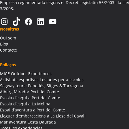
Activitats Família Amics Aitona
Empresa reglamentada segons el Decret Legislatiu 56/2003 i la Llei
3/2008.
Colònies Escolars Aitona
Activitats Teambuilding Empreses Alàs i Cerc
Instagram
TikTok
Facebook
LinkedIn
YouTube
Activitats Família Amics Alàs i Cerc
Nosaltres
Colònies Escolars Alàs i Cerc
Qui som
Activitats Teambuilding Empreses Albagés
Blog
Activitats Família Amics Albagés
Contacte
Colònies Escolars Albagés
Activitats Teambuilding Empreses Albanyà
Enllaços
Activitats Família Amics Albanyà
MICE Outdoor Experiences
Colònies Escolars Albanyà
Activitats esportives i estades per a escoles
Activitats Teambuilding Empreses Albatàrrec
Segway tours: Penedès, Sitges & Tarragona
Alberg Mirador Port del Comte
Activitats Família Amics Albatàrrec
Escola d’esquí a Port del Comte
Colònies Escolars Albatàrrec
Escola d’esquí a La Molina
Activitats Teambuilding Empreses Albesa
Espai d’aventura a Port del Comte
Activitats Família Amics Albesa
Lloguer d’embarcacions a La Llosa del Cavall
Colònies Escolars Albesa
Mar aventura Costa Daurada
Totes les experiències