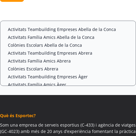
e
P
n
T
t
C
*
H
A
Activitats Teambuilding Empreses Abella de la Conca
Activitats Família Amics Abella de la Conca
Colònies Escolars Abella de la Conca
Activitats Teambuilding Empreses Abrera
Activitats Família Amics Abrera
Colònies Escolars Abrera
Activitats Teambuilding Empreses Àger
Activitats Família Amics Àger
Colònies Escolars Àger
Activitats Teambuilding Empreses Agramunt
Activitats Família Amics Agramunt
Què és Esportec?
Colònies Escolars Agramunt
Activitats Teambuilding Empreses Aguilar de Segarra
Som una empresa de serveis esportius (C-433) i agència de viatges
(GC-4023) amb més de 20 anys d’experiència fomentant la pràctica
Activitats Família Amics Aguilar de Segarra