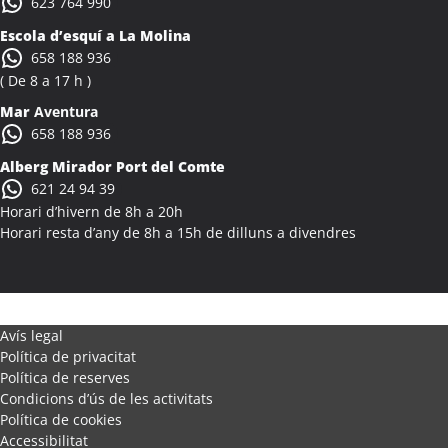
623 764 990
Activitats Teambuilding Empreses Alcanar
Escola d’esquí a La Molina
Activitats Família Amics Alcanar
658 188 936
Colònies Escolars Alcanar
( De 8 a 17 h )
Activitats Teambuilding Empreses Alcanó
Mar
Aventura
Activitats Família Amics Alcanó
658 188 936
Colònies Escolars Alcanó
Alberg Mirador Port del Comte
Activitats Teambuilding Empreses Alcarràs
621 24 94 39
Activitats Família Amics Alcarràs
Horari d’hivern de 8h a 20h
Colònies Escolars Alcarràs
Horari resta d’any de 8h a 15h de dilluns a divendres
Activitats Teambuilding Empreses Alcoletge
Activitats Família Amics Alcoletge
Colònies Escolars Alcoletge
Activitats Teambuilding Empreses Alcora
Avís legal
Política de privacitat
Activitats Família Amics Alcora
Política de reserves
Colònies Escolars Alcora
Condicions d’ús de les activitats
Activitats Teambuilding Empreses Alcover
Política de cookies
Activitats Família Amics Alcover
Accessibilitat