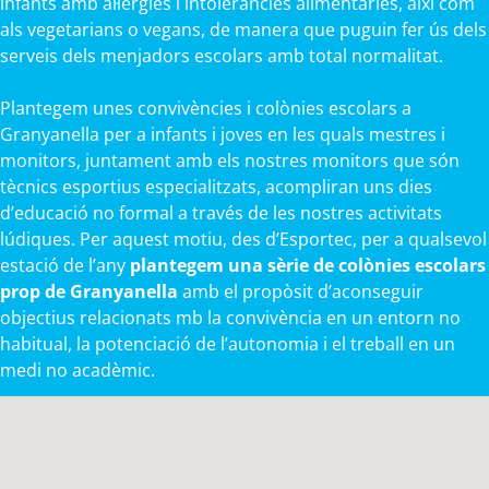
infants amb al·lèrgies i intoleràncies alimentàries, així com
als vegetarians o vegans, de manera que puguin fer ús dels
serveis dels menjadors escolars amb total normalitat.
Plantegem unes convivències i colònies escolars a
Granyanella per a infants i joves en les quals mestres i
monitors, juntament amb els nostres monitors que són
tècnics esportius especialitzats, acompliran uns dies
d’educació no formal a través de les nostres activitats
lúdiques. Per aquest motiu, des d’Esportec, per a qualsevol
estació de l’any
plantegem una sèrie de colònies escolars
prop de Granyanella
amb el propòsit d’aconseguir
objectius relacionats mb la convivència en un entorn no
habitual, la potenciació de l’autonomia i el treball en un
medi no acadèmic.