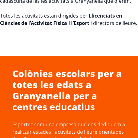
cadascuna de les les activitats a Granyanella que oferim.
Totes les activitats estan dirigides per
Llicenciats en
Ciències de l’Activitat Física i l’Esport
i directors de lleure.
Colònies escolars
per a
totes les edats a
Granyanella
per a
centres educatius
Esportec som una empresa que ens dediquem a
realitzar estades i activitats de lleure orientades