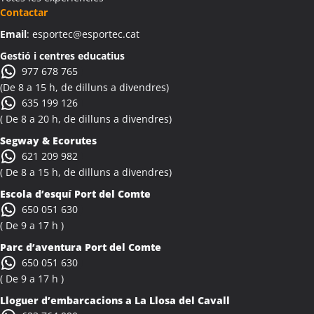
Activitats Teambuilding Empreses Albi
Contactar
Activitats Família Amics Albi
Email
: esportec@esportec.cat
Colònies Escolars Albi
Activitats Teambuilding Empreses Albinyana
Gestió i centres educatius
977 678 765
Activitats Família Amics Albinyana
(De 8 a 15 h, de dilluns a divendres)
Colònies Escolars Albinyana
635 199 126
Activitats Teambuilding Empreses Albiol
( De 8 a 20 h, de dilluns a divendres)
Activitats Família Amics Albiol
Segway & Ecorutes
Colònies Escolars Albiol
621 209 982
Activitats Teambuilding Empreses Albocàsser
( De 8 a 15 h, de dilluns a divendres)
Activitats Família Amics Albocàsser
Escola d’esquí Port del Comte
Colònies Escolars Albocàsser
650 051 630
Activitats Teambuilding Empreses Albons
( De 9 a 17 h )
Activitats Família Amics Albons
Parc d’aventura Port del Comte
Colònies Escolars Albons
650 051 630
Activitats Teambuilding Empreses Alcalà de Xivert
( De 9 a 17 h )
Activitats Família Amics Alcalà de Xivert
Lloguer d’embarcacions a La Llosa del Cavall
Colònies Escolars Alcalà de Xivert