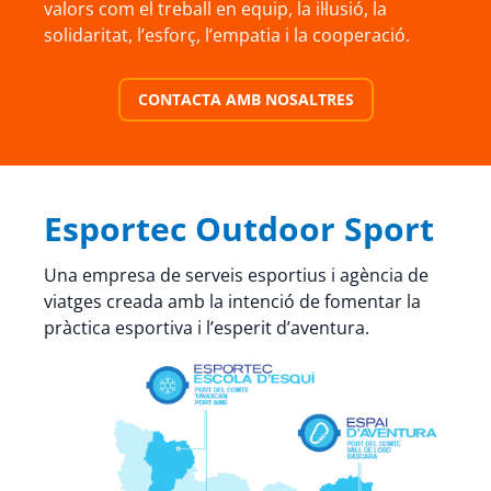
valors com el treball en equip, la il·lusió, la
solidaritat, l’esforç, l’empatia i la cooperació.
CONTACTA AMB NOSALTRES
Esportec Outdoor Sport
Una empresa de serveis esportius i agència de
viatges creada amb la intenció de fomentar la
pràctica esportiva i l’esperit d’aventura.