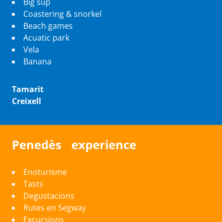
Big sup
Coastering & snorkel
Beach games
Acuatic park
Vela
Banana
Tamarit
Creixell
Penedès experience
Enoturisme
Tasts
Degustacions
Rutes en Segway
Excursions