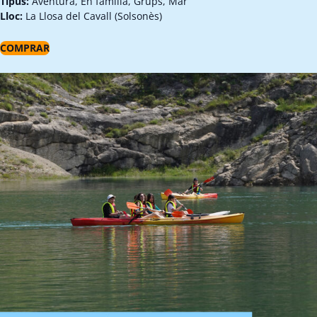
Tipus:
Aventura, En família, Grups, Mar
Lloc:
La Llosa del Cavall (Solsonès)
COMPRAR