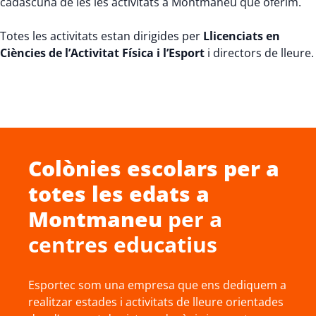
cadascuna de les les activitats a Montmaneu que oferim.
Totes les activitats estan dirigides per
Llicenciats en
Ciències de l’Activitat Física i l’Esport
i directors de lleure.
Colònies escolars
per a
totes les edats a
Montmaneu
per a
centres educatius
Esportec som una empresa que ens dediquem a
realitzar estades i activitats de lleure orientades