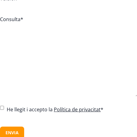
Consulta
*
C
He llegit i accepto la
Política de privacitat
*
o
n
C
s
A