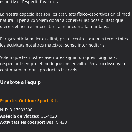
esportiva i l’esperit d’aventura.
Colònies Escolars Aguilar de Segarra
Activitats Teambuilding Empreses Agullana
La nostra especialitat són les activitats físico-esportives en el medi
Activitats Família Amics Agullana
natural, i per això volem donar a conèixer les possibilitats que
ofereix el nostre entorn, tant al mar com a la muntanya.
Colònies Escolars Agullana
Activitats Teambuilding Empreses Aiguafreda
Per garantir la millor qualitat, preu i control, duem a terme totes
Activitats Família Amics Aiguafreda
les activitats nosaltres mateixos, sense intermediaris.
Colònies Escolars Aiguafreda
Volem que les nostres aventures siguin úniques i originals,
Activitats Teambuilding Empreses Aiguamúrcia
respectant sempre el medi que ens envolta. Per això dissenyem
Activitats Família Amics Aiguamúrcia
contínuament nous productes i serveis.
Colònies Escolars Aiguamúrcia
Activitats Teambuilding Empreses Aiguaviva
Uneix-te a l’equip
Activitats Família Amics Aiguaviva
Colònies Escolars Aiguaviva
Esportec Outdoor Sport, S.L.
Activitats Teambuilding Empreses Aín
NIF
: B-17933508
Activitats Família Amics Aín
Agència de Viatges
: GC-4023
Colònies Escolars Aín
Activitats Fisicoesportives
: C-433
Activitats Teambuilding Empreses Aitona