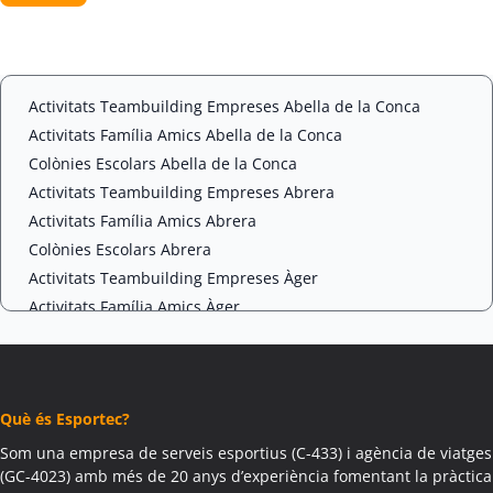
e
P
n
T
t
C
*
H
A
Activitats Teambuilding Empreses Abella de la Conca
Activitats Família Amics Abella de la Conca
Colònies Escolars Abella de la Conca
Activitats Teambuilding Empreses Abrera
Activitats Família Amics Abrera
Colònies Escolars Abrera
Activitats Teambuilding Empreses Àger
Activitats Família Amics Àger
Colònies Escolars Àger
Activitats Teambuilding Empreses Agramunt
Activitats Família Amics Agramunt
Què és Esportec?
Colònies Escolars Agramunt
Activitats Teambuilding Empreses Aguilar de Segarra
Som una empresa de serveis esportius (C-433) i agència de viatges
(GC-4023) amb més de 20 anys d’experiència fomentant la pràctica
Activitats Família Amics Aguilar de Segarra