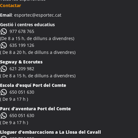
Activitats Teambuilding Empreses Albi
Contactar
Activitats Família Amics Albi
Email
: esportec@esportec.cat
Colònies Escolars Albi
Activitats Teambuilding Empreses Albinyana
Gestió i centres educatius
977 678 765
Activitats Família Amics Albinyana
(De 8 a 15 h, de dilluns a divendres)
Colònies Escolars Albinyana
635 199 126
Activitats Teambuilding Empreses Albiol
( De 8 a 20 h, de dilluns a divendres)
Activitats Família Amics Albiol
Segway & Ecorutes
Colònies Escolars Albiol
621 209 982
Activitats Teambuilding Empreses Albocàsser
( De 8 a 15 h, de dilluns a divendres)
Activitats Família Amics Albocàsser
Escola d’esquí Port del Comte
Colònies Escolars Albocàsser
650 051 630
Activitats Teambuilding Empreses Albons
( De 9 a 17 h )
Activitats Família Amics Albons
Parc d’aventura Port del Comte
Colònies Escolars Albons
650 051 630
Activitats Teambuilding Empreses Alcalà de Xivert
( De 9 a 17 h )
Activitats Família Amics Alcalà de Xivert
Lloguer d’embarcacions a La Llosa del Cavall
Colònies Escolars Alcalà de Xivert