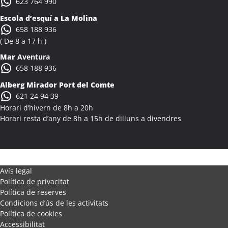
623 764 990
Activitats Teambuilding Empreses Alcanar
Escola d’esquí a La Molina
Activitats Família Amics Alcanar
658 188 936
Colònies Escolars Alcanar
( De 8 a 17 h )
Activitats Teambuilding Empreses Alcanó
Mar
Aventura
Activitats Família Amics Alcanó
658 188 936
Colònies Escolars Alcanó
Alberg Mirador Port del Comte
Activitats Teambuilding Empreses Alcarràs
621 24 94 39
Activitats Família Amics Alcarràs
Horari d’hivern de 8h a 20h
Colònies Escolars Alcarràs
Horari resta d’any de 8h a 15h de dilluns a divendres
Activitats Teambuilding Empreses Alcoletge
Activitats Família Amics Alcoletge
Colònies Escolars Alcoletge
Activitats Teambuilding Empreses Alcora
Avís legal
Política de privacitat
Activitats Família Amics Alcora
Política de reserves
Colònies Escolars Alcora
Condicions d’ús de les activitats
Activitats Teambuilding Empreses Alcover
Política de cookies
Activitats Família Amics Alcover
Accessibilitat