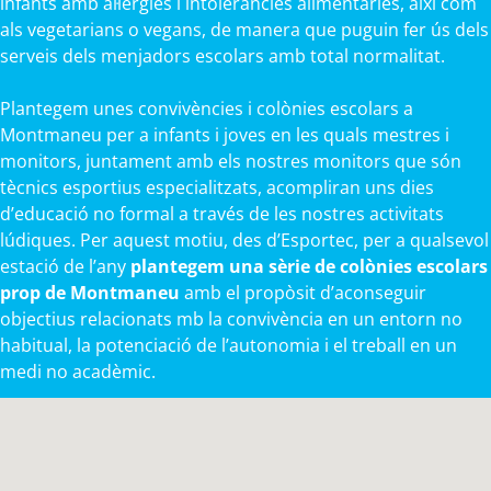
infants amb al·lèrgies i intoleràncies alimentàries, així com
als vegetarians o vegans, de manera que puguin fer ús dels
serveis dels menjadors escolars amb total normalitat.
Plantegem unes convivències i colònies escolars a
Montmaneu per a infants i joves en les quals mestres i
monitors, juntament amb els nostres monitors que són
tècnics esportius especialitzats, acompliran uns dies
d’educació no formal a través de les nostres activitats
lúdiques. Per aquest motiu, des d’Esportec, per a qualsevol
estació de l’any
plantegem una sèrie de colònies escolars
prop de Montmaneu
amb el propòsit d’aconseguir
objectius relacionats mb la convivència en un entorn no
habitual, la potenciació de l’autonomia i el treball en un
medi no acadèmic.