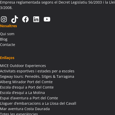
Activitats Família Amics Aitona
Empresa reglamentada segons el Decret Legislatiu 56/2003 i la Llei
3/2008.
Colònies Escolars Aitona
Activitats Teambuilding Empreses Alàs i Cerc
Instagram
TikTok
Facebook
LinkedIn
YouTube
Activitats Família Amics Alàs i Cerc
Nosaltres
Colònies Escolars Alàs i Cerc
Qui som
Activitats Teambuilding Empreses Albagés
Blog
Activitats Família Amics Albagés
Contacte
Colònies Escolars Albagés
Activitats Teambuilding Empreses Albanyà
Enllaços
Activitats Família Amics Albanyà
MICE Outdoor Experiences
Colònies Escolars Albanyà
Activitats esportives i estades per a escoles
Activitats Teambuilding Empreses Albatàrrec
Segway tours: Penedès, Sitges & Tarragona
Alberg Mirador Port del Comte
Activitats Família Amics Albatàrrec
Escola d’esquí a Port del Comte
Colònies Escolars Albatàrrec
Escola d’esquí a La Molina
Activitats Teambuilding Empreses Albesa
Espai d’aventura a Port del Comte
Activitats Família Amics Albesa
Lloguer d’embarcacions a La Llosa del Cavall
Colònies Escolars Albesa
Mar aventura Costa Daurada
Totes les experiències