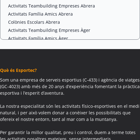
Activitats Teambuilding Empreses Abrera
Activitats Família Amics Abrera
Colònies Escolars Abrera
Activitats Teambuilding Empreses Àger
Activitats Família Amics Àger
Colònies Escolars Àger
Activitats Teambuilding Empreses Agramunt
Activitats Família Amics Agramunt
Què és Esportec?
Colònies Escolars Agramunt
Activitats Teambuilding Empreses Aguilar de Segarra
Som una empresa de serveis esportius (C-433) i agència de viatges
(GC-4023) amb més de 20 anys d’experiència fomentant la pràctica
Activitats Família Amics Aguilar de Segarra
esportiva i l’esperit d’aventura.
Colònies Escolars Aguilar de Segarra
Activitats Teambuilding Empreses Agullana
La nostra especialitat són les activitats físico-esportives en el medi
Activitats Família Amics Agullana
natural, i per això volem donar a conèixer les possibilitats que
ofereix el nostre entorn, tant al mar com a la muntanya.
Colònies Escolars Agullana
Activitats Teambuilding Empreses Aiguafreda
Per garantir la millor qualitat, preu i control, duem a terme totes
Activitats Família Amics Aiguafreda
les activitats nosaltres mateixos, sense intermediaris.