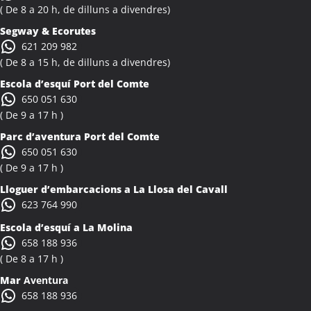
Activitats Teambuilding Empreses Albiol
( De 8 a 20 h, de dilluns a divendres)
Activitats Família Amics Albiol
Segway & Ecorutes
Colònies Escolars Albiol
621 209 982
Activitats Teambuilding Empreses Albocàsser
( De 8 a 15 h, de dilluns a divendres)
Activitats Família Amics Albocàsser
Escola d’esquí Port del Comte
Colònies Escolars Albocàsser
650 051 630
Activitats Teambuilding Empreses Albons
( De 9 a 17 h )
Activitats Família Amics Albons
Parc d’aventura Port del Comte
Colònies Escolars Albons
650 051 630
Activitats Teambuilding Empreses Alcalà de Xivert
( De 9 a 17 h )
Activitats Família Amics Alcalà de Xivert
Lloguer d’embarcacions a La Llosa del Cavall
Colònies Escolars Alcalà de Xivert
623 764 990
Activitats Teambuilding Empreses Alcanar
Escola d’esquí a La Molina
Activitats Família Amics Alcanar
658 188 936
Colònies Escolars Alcanar
( De 8 a 17 h )
Activitats Teambuilding Empreses Alcanó
Mar
Aventura
Activitats Família Amics Alcanó
658 188 936
Colònies Escolars Alcanó