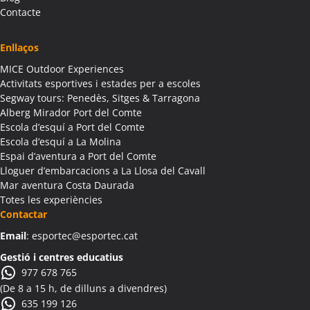
Activitats Família Amics Albagés
Contacte
Colònies Escolars Albagés
Activitats Teambuilding Empreses Albanyà
Enllaços
Activitats Família Amics Albanyà
MICE Outdoor Experiences
Colònies Escolars Albanyà
Activitats esportives i estades per a escoles
Activitats Teambuilding Empreses Albatàrrec
Segway tours: Penedès, Sitges & Tarragona
Alberg Mirador Port del Comte
Activitats Família Amics Albatàrrec
Escola d’esquí a Port del Comte
Colònies Escolars Albatàrrec
Escola d’esquí a La Molina
Activitats Teambuilding Empreses Albesa
Espai d’aventura a Port del Comte
Activitats Família Amics Albesa
Lloguer d’embarcacions a La Llosa del Cavall
Colònies Escolars Albesa
Mar aventura Costa Daurada
Totes les experiències
Activitats Teambuilding Empreses Albi
Contactar
Activitats Família Amics Albi
Email
: esportec@esportec.cat
Colònies Escolars Albi
Activitats Teambuilding Empreses Albinyana
Gestió i centres educatius
977 678 765
Activitats Família Amics Albinyana
(De 8 a 15 h, de dilluns a divendres)
Colònies Escolars Albinyana
635 199 126