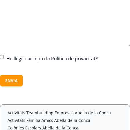
C
He llegit i accepto la
Política de privacitat
*
o
n
C
s
A
e
P
n
T
t
C
*
H
A
Activitats Teambuilding Empreses Abella de la Conca
Activitats Família Amics Abella de la Conca
Colònies Escolars Abella de la Conca