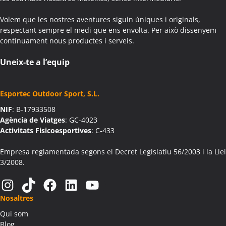
Colònies Escolars Aiguafreda
Volem que les nostres aventures siguin úniques i originals,
Activitats Teambuilding Empreses Aiguamúrcia
respectant sempre el medi que ens envolta. Per això dissenyem
Activitats Família Amics Aiguamúrcia
contínuament nous productes i serveis.
Colònies Escolars Aiguamúrcia
Activitats Teambuilding Empreses Aiguaviva
Uneix-te a l’equip
Activitats Família Amics Aiguaviva
Colònies Escolars Aiguaviva
Esportec Outdoor Sport, S.L.
Activitats Teambuilding Empreses Aín
NIF
: B-17933508
Activitats Família Amics Aín
Agència de Viatges
: GC-4023
Colònies Escolars Aín
Activitats Fisicoesportives
: C-433
Activitats Teambuilding Empreses Aitona
Activitats Família Amics Aitona
Empresa reglamentada segons el Decret Legislatiu 56/2003 i la Llei
3/2008.
Colònies Escolars Aitona
Activitats Teambuilding Empreses Alàs i Cerc
Instagram
TikTok
Facebook
LinkedIn
YouTube
Activitats Família Amics Alàs i Cerc
Nosaltres
Colònies Escolars Alàs i Cerc
Qui som
Activitats Teambuilding Empreses Albagés
Blog