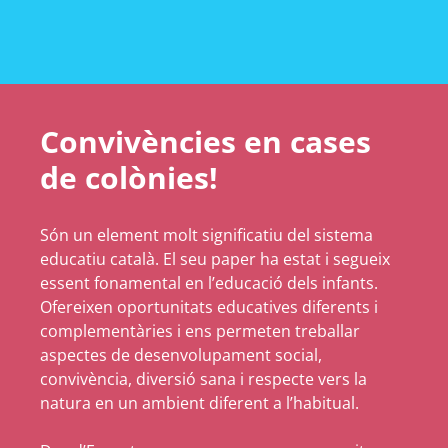
Convivències en cases
de colònies!
Són un element molt significatiu del sistema
educatiu català. El seu paper ha estat i segueix
essent fonamental en l’educació dels infants.
Ofereixen oportunitats educatives diferents i
complementàries i ens permeten treballar
aspectes de desenvolupament social,
convivència, diversió sana i respecte vers la
natura en un ambient diferent a l’habitual.