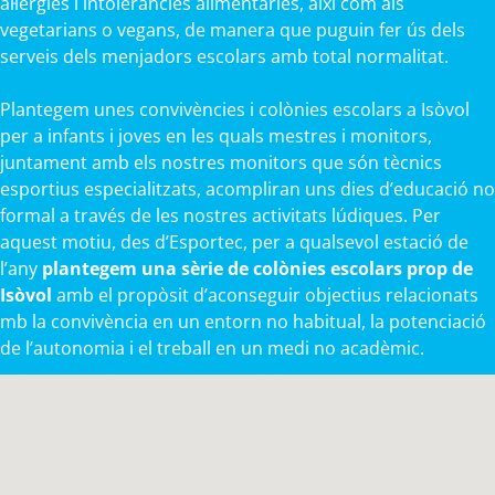
al·lèrgies i intoleràncies alimentàries, així com als
vegetarians o vegans, de manera que puguin fer ús dels
serveis dels menjadors escolars amb total normalitat.
Plantegem unes convivències i colònies escolars a Isòvol
per a infants i joves en les quals mestres i monitors,
juntament amb els nostres monitors que són tècnics
esportius especialitzats, acompliran uns dies d’educació no
formal a través de les nostres activitats lúdiques. Per
aquest motiu, des d’Esportec, per a qualsevol estació de
l’any
plantegem una sèrie de colònies escolars prop de
Isòvol
amb el propòsit d’aconseguir objectius relacionats
mb la convivència en un entorn no habitual, la potenciació
de l’autonomia i el treball en un medi no acadèmic.