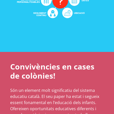
Convivències en cases
de colònies!
Són un element molt significatiu del sistema
educatiu català. El seu paper ha estat i segueix
essent fonamental en l’educació dels infants.
Ofereixen oportunitats educatives diferents i