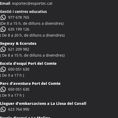
Email
: esportec@esportec.cat
Colònies Escolars Albi
Activitats Teambuilding Empreses Albinyana
Gestió i centres educatius
977 678 765
Activitats Família Amics Albinyana
(De 8 a 15 h, de dilluns a divendres)
Colònies Escolars Albinyana
635 199 126
Activitats Teambuilding Empreses Albiol
( De 8 a 20 h, de dilluns a divendres)
Activitats Família Amics Albiol
Segway & Ecorutes
Colònies Escolars Albiol
621 209 982
Activitats Teambuilding Empreses Albocàsser
( De 8 a 15 h, de dilluns a divendres)
Activitats Família Amics Albocàsser
Escola d’esquí Port del Comte
Colònies Escolars Albocàsser
650 051 630
Activitats Teambuilding Empreses Albons
( De 9 a 17 h )
Activitats Família Amics Albons
Parc d’aventura Port del Comte
Colònies Escolars Albons
650 051 630
Activitats Teambuilding Empreses Alcalà de Xivert
( De 9 a 17 h )
Activitats Família Amics Alcalà de Xivert
Lloguer d’embarcacions a La Llosa del Cavall
Colònies Escolars Alcalà de Xivert
623 764 990
Activitats Teambuilding Empreses Alcanar
Escola d’esquí a La Molina