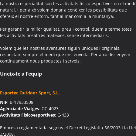
Activitats Teambuilding Empreses Agullana
La nostra especialitat són les activitats físico-esportives en el medi
Activitats Família Amics Agullana
natural, i per això volem donar a conèixer les possibilitats que
ofereix el nostre entorn, tant al mar com a la muntanya.
Colònies Escolars Agullana
Activitats Teambuilding Empreses Aiguafreda
Per garantir la millor qualitat, preu i control, duem a terme totes
Activitats Família Amics Aiguafreda
les activitats nosaltres mateixos, sense intermediaris.
Colònies Escolars Aiguafreda
Volem que les nostres aventures siguin úniques i originals,
Activitats Teambuilding Empreses Aiguamúrcia
respectant sempre el medi que ens envolta. Per això dissenyem
Activitats Família Amics Aiguamúrcia
contínuament nous productes i serveis.
Colònies Escolars Aiguamúrcia
Activitats Teambuilding Empreses Aiguaviva
Uneix-te a l’equip
Activitats Família Amics Aiguaviva
Colònies Escolars Aiguaviva
Esportec Outdoor Sport, S.L.
Activitats Teambuilding Empreses Aín
NIF
: B-17933508
Activitats Família Amics Aín
Agència de Viatges
: GC-4023
Colònies Escolars Aín
Activitats Fisicoesportives
: C-433
Activitats Teambuilding Empreses Aitona
Activitats Família Amics Aitona
Empresa reglamentada segons el Decret Legislatiu 56/2003 i la Llei
3/2008.
Colònies Escolars Aitona