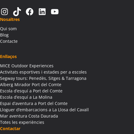
Activitats Teambuilding Empreses Alàs i Cerc
Instagram
TikTok
Facebook
LinkedIn
YouTube
Activitats Família Amics Alàs i Cerc
Nosaltres
Colònies Escolars Alàs i Cerc
Qui som
Activitats Teambuilding Empreses Albagés
Blog
Activitats Família Amics Albagés
Contacte
Colònies Escolars Albagés
Activitats Teambuilding Empreses Albanyà
Enllaços
Activitats Família Amics Albanyà
MICE Outdoor Experiences
Colònies Escolars Albanyà
Activitats esportives i estades per a escoles
Activitats Teambuilding Empreses Albatàrrec
Segway tours: Penedès, Sitges & Tarragona
Alberg Mirador Port del Comte
Activitats Família Amics Albatàrrec
Escola d’esquí a Port del Comte
Colònies Escolars Albatàrrec
Escola d’esquí a La Molina
Activitats Teambuilding Empreses Albesa
Espai d’aventura a Port del Comte
Activitats Família Amics Albesa
Lloguer d’embarcacions a La Llosa del Cavall
Colònies Escolars Albesa
Mar aventura Costa Daurada
Totes les experiències
Activitats Teambuilding Empreses Albi
Contactar
Activitats Família Amics Albi