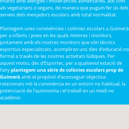
infants amb al·lèrgies i intoleràncies alimentàries, així com
als vegetarians o vegans, de manera que puguin fer ús dels
serveis dels menjadors escolars amb total normalitat.
Plantegem unes convivències i colònies escolars a Guimerà
per a infants i joves en les quals mestres i monitors,
juntament amb els nostres monitors que són tècnics
esportius especialitzats, acompliran uns dies d’educació no
formal a través de les nostres activitats lúdiques. Per
aquest motiu, des d’Esportec, per a qualsevol estació de
l’any
plantegem una sèrie de colònies escolars prop de
Guimerà
amb el propòsit d’aconseguir objectius
relacionats mb la convivència en un entorn no habitual, la
potenciació de l’autonomia i el treball en un medi no
acadèmic.