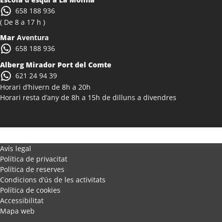
Activitats Família Amics Alcanar
658 188 936
Colònies Escolars Alcanar
( De 8 a 17 h )
Activitats Teambuilding Empreses Alcanó
Mar
Aventura
Activitats Família Amics Alcanó
658 188 936
Colònies Escolars Alcanó
Alberg Mirador Port del Comte
Activitats Teambuilding Empreses Alcarràs
621 24 94 39
Activitats Família Amics Alcarràs
Horari d’hivern de 8h a 20h
Colònies Escolars Alcarràs
Horari resta d’any de 8h a 15h de dilluns a divendres
Activitats Teambuilding Empreses Alcoletge
Activitats Família Amics Alcoletge
Colònies Escolars Alcoletge
Activitats Teambuilding Empreses Alcora
Avís legal
Política de privacitat
Activitats Família Amics Alcora
Política de reserves
Colònies Escolars Alcora
Condicions d’ús de les activitats
Activitats Teambuilding Empreses Alcover
Política de cookies
Activitats Família Amics Alcover
Accessibilitat
Mapa web
Colònies Escolars Alcover