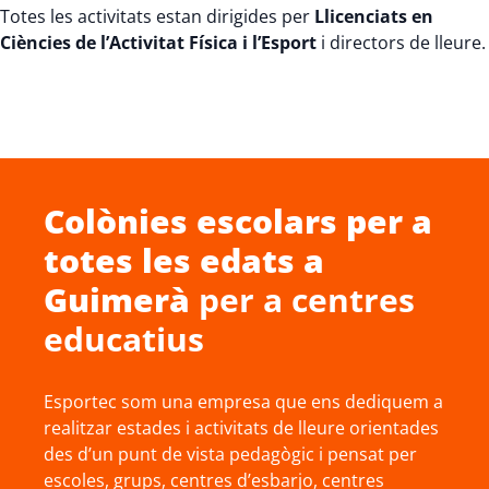
Totes les activitats estan dirigides per
Llicenciats en
Ciències de l’Activitat Física i l’Esport
i directors de lleure.
Colònies escolars
per a
totes les edats a
Guimerà
per a centres
educatius
Esportec som una empresa que ens dediquem a
realitzar estades i activitats de lleure orientades
des d’un punt de vista pedagògic i pensat per
escoles, grups, centres d’esbarjo, centres