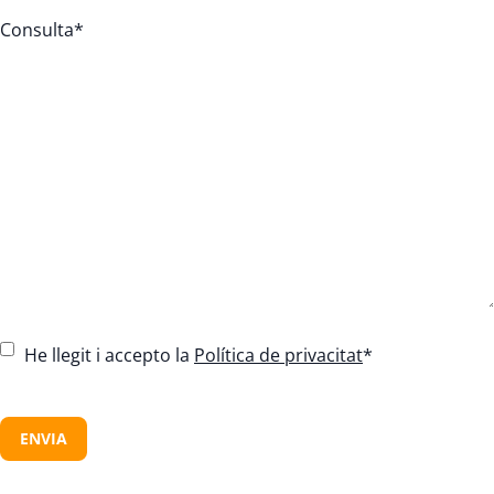
Consulta
*
C
He llegit i accepto la
Política de privacitat
*
o
n
C
s
A
e
P
n
T