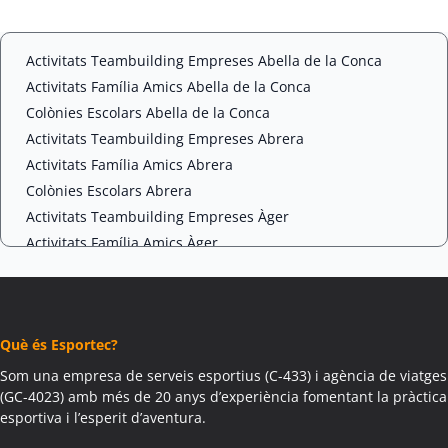
t
C
*
H
A
Activitats Teambuilding Empreses Abella de la Conca
Activitats Família Amics Abella de la Conca
Colònies Escolars Abella de la Conca
Activitats Teambuilding Empreses Abrera
Activitats Família Amics Abrera
Colònies Escolars Abrera
Activitats Teambuilding Empreses Àger
Activitats Família Amics Àger
Colònies Escolars Àger
Activitats Teambuilding Empreses Agramunt
Activitats Família Amics Agramunt
Què és Esportec?
Colònies Escolars Agramunt
Activitats Teambuilding Empreses Aguilar de Segarra
Som una empresa de serveis esportius (C-433) i agència de viatges
(GC-4023) amb més de 20 anys d’experiència fomentant la pràctica
Activitats Família Amics Aguilar de Segarra
esportiva i l’esperit d’aventura.
Colònies Escolars Aguilar de Segarra