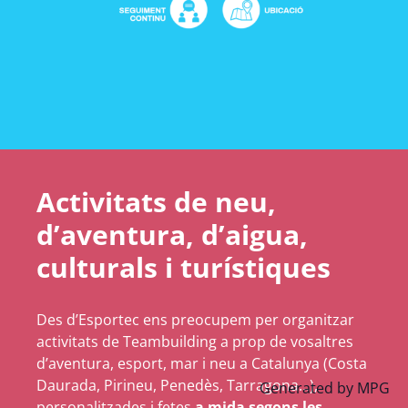
Activitats de neu,
d’aventura, d’aigua,
culturals i turístiques
Des d’Esportec ens preocupem per organitzar
activitats de Teambuilding a prop de vosaltres
d’aventura, esport, mar i neu a Catalunya (Costa
Daurada, Pirineu, Penedès, Tarragona…),
Generated by
MPG
personalitzades i fetes
a mida segons les