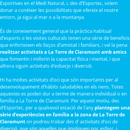
Esportives en el Medi Natural, i, des d’Esportec, volem
donar a conèixer les possibilitats que ofereix el nostre
entorn, ja sigui al mar o a la muntanya.
És de coneixement general que la pràctica habitual
d’esports o les visites culturals tenen una sèrie de beneficis
que enforteixen els llaços d’amistat i familiars, i val la pena
realitzar activitats a La Torre de Claramunt amb amics
que fomentin i millorin la capacitat física i mental, i que
alhora siguin activitats d’esbarjo i diversió.
Hi ha moltes activitats d’oci que són importants per al
desenvolupament d’hàbits saludables en els nens. Totes
aquestes es poden dur a terme de manera individual o en
família a La Torre de Claramunt. Per aquest motiu, des
d’Esportec, per a qualsevol estació de l’any
plantegem una
sèrie d’experiències en família a la zona de La Torre de
Claramunt
on podreu trobar des d’ activitats d’oci de
diversió, que són aquelles que impliquen poc esforç, i