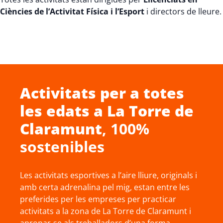
Ciències de l’Activitat Física i l’Esport
i directors de lleure.
Activitats per a totes
les edats a
La Torre de
Claramunt
, 100%
sostenibles
Les activitats esportives a l’aire lliure, originals i
amb certa adrenalina pel mig, estan entre les
preferides per les empreses per practicar
activitats a la zona de La Torre de Claramunt i