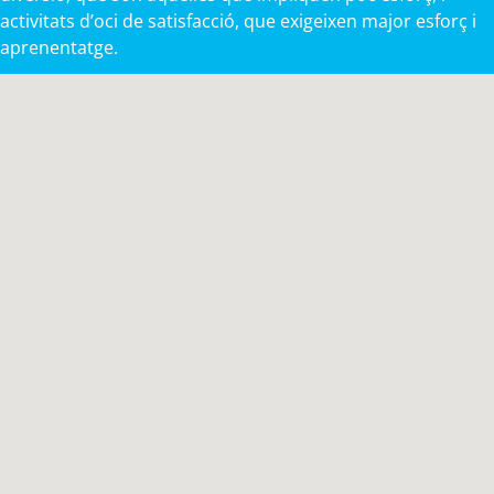
activitats d’oci de satisfacció, que exigeixen major esforç i
aprenentatge.