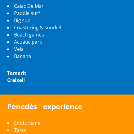
Caiac De Mar
Paddle surf
Big sup
Coastering & snorkel
Beach games
Acuatic park
Vela
Banana
Tamarit
Creixell
Penedès experience
Enoturisme
Tasts