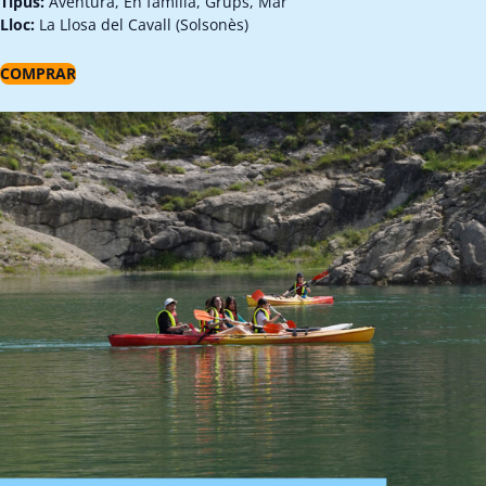
Tipus:
Aventura, En família, Grups, Mar
Lloc:
La Llosa del Cavall (Solsonès)
COMPRAR