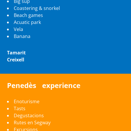
Big sup
Coastering & snorkel
Beach games
Acuatic park
Vela
Banana
Tamarit
Creixell
Penedès experience
Enoturisme
Tasts
Degustacions
Rutes en Segway
Excursions