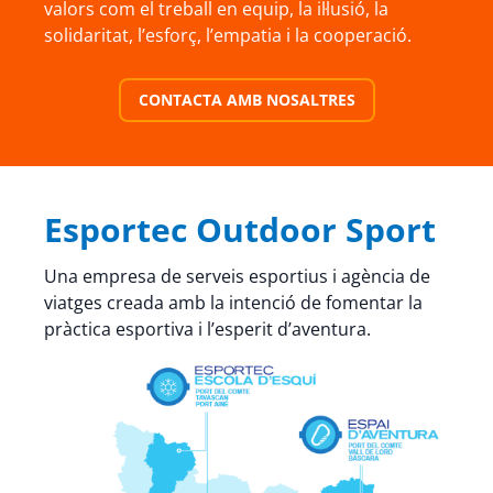
valors com el treball en equip, la il·lusió, la
solidaritat, l’esforç, l’empatia i la cooperació.
CONTACTA AMB NOSALTRES
Esportec Outdoor Sport
Una empresa de serveis esportius i agència de
viatges creada amb la intenció de fomentar la
pràctica esportiva i l’esperit d’aventura.