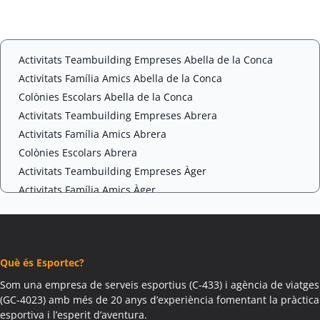
n
T
t
C
*
H
A
Activitats Teambuilding Empreses Abella de la Conca
Activitats Família Amics Abella de la Conca
Colònies Escolars Abella de la Conca
Activitats Teambuilding Empreses Abrera
Activitats Família Amics Abrera
Colònies Escolars Abrera
Activitats Teambuilding Empreses Àger
Activitats Família Amics Àger
Colònies Escolars Àger
Activitats Teambuilding Empreses Agramunt
Activitats Família Amics Agramunt
Què és Esportec?
Colònies Escolars Agramunt
Activitats Teambuilding Empreses Aguilar de Segarra
Som una empresa de serveis esportius (C-433) i agència de viatges
(GC-4023) amb més de 20 anys d’experiència fomentant la pràctica
Activitats Família Amics Aguilar de Segarra
esportiva i l’esperit d’aventura.
Colònies Escolars Aguilar de Segarra