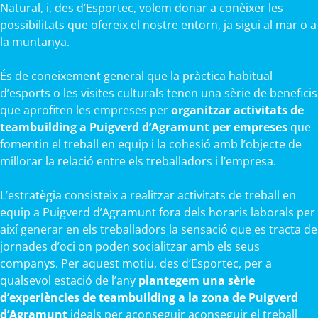
Natural, i, des d’Esportec, volem donar a conèixer les
possibilitats que ofereix el nostre entorn, ja sigui al mar o a
la muntanya.
És de coneixement general que la pràctica habitual
d’esports o les visites culturals tenen una sèrie de beneficis
que aprofiten les empreses per
organitzar activitats de
teambuilding a Puigverd d’Agramunt per empreses
que
fomentin el treball en equip i la cohesió amb l’objecte de
millorar la relació entre els treballadors i l’empresa.
L’estratègia consisteix a realitzar activitats de treball en
equip a Puigverd d’Agramunt fora dels horaris laborals per
així generar en els treballadors la sensació que es tracta de
jornades d’oci on poden socialitzar amb els seus
companys. Per aquest motiu, des d’Esportec, per a
qualsevol estació de l’any
plantegem una sèrie
d’experiències de teambuilding a la zona de Puigverd
d’Agramunt
ideals per aconseguir aconseguir el treball