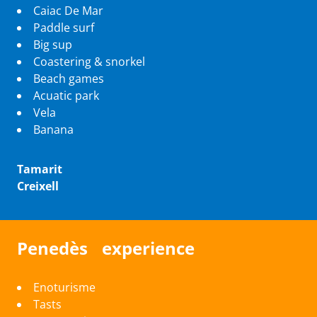
Caiac De Mar
Paddle surf
Big sup
Coastering & snorkel
Beach games
Acuatic park
Vela
Banana
Tamarit
Creixell
Penedès experience
Enoturisme
Tasts