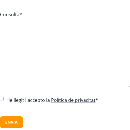
Consulta
*
C
He llegit i accepto la
Política de privacitat
*
o
n
C
s
A
e
P