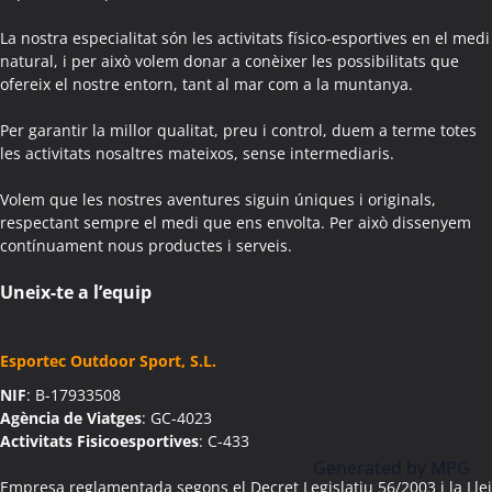
Activitats Teambuilding Empreses Agullana
La nostra especialitat són les activitats físico-esportives en el medi
Activitats Família Amics Agullana
natural, i per això volem donar a conèixer les possibilitats que
ofereix el nostre entorn, tant al mar com a la muntanya.
Colònies Escolars Agullana
Activitats Teambuilding Empreses Aiguafreda
Per garantir la millor qualitat, preu i control, duem a terme totes
Activitats Família Amics Aiguafreda
les activitats nosaltres mateixos, sense intermediaris.
Colònies Escolars Aiguafreda
Volem que les nostres aventures siguin úniques i originals,
Activitats Teambuilding Empreses Aiguamúrcia
respectant sempre el medi que ens envolta. Per això dissenyem
Activitats Família Amics Aiguamúrcia
contínuament nous productes i serveis.
Colònies Escolars Aiguamúrcia
Activitats Teambuilding Empreses Aiguaviva
Uneix-te a l’equip
Activitats Família Amics Aiguaviva
Colònies Escolars Aiguaviva
Esportec Outdoor Sport, S.L.
Activitats Teambuilding Empreses Aín
NIF
: B-17933508
Activitats Família Amics Aín
Agència de Viatges
: GC-4023
Colònies Escolars Aín
Activitats Fisicoesportives
: C-433
Activitats Teambuilding Empreses Aitona
Generated by
MPG
Activitats Família Amics Aitona
Empresa reglamentada segons el Decret Legislatiu 56/2003 i la Llei