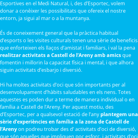
Esportives en el Medi Natural, i, des d’Esportec, volem
donar a conèixer les possibilitats que ofereix el nostre
entorn, ja sigui al mar o a la muntanya.
És de coneixement general que la pràctica habitual
d’esports o les visites culturals tenen una sèrie de beneficis
que enforteixen els llaços d’amistat i familiars, i val la pena
realitzar activitats a Castell de l’Areny amb amics
que
fomentin i millorin la capacitat física i mental, i que alhora
siguin activitats d’esbarjo i diversió.
Hi ha moltes activitats d’oci que són importants per al
desenvolupament d’hàbits saludables en els nens. Totes
aquestes es poden dur a terme de manera individual o en
família a Castell de l’Areny. Per aquest motiu, des
d’Esportec, per a qualsevol estació de l’any
plantegem una
sèrie d’experiències en família a la zona de Castell de
l’Areny
on podreu trobar des d’ activitats d’oci de diversió,
que són aquelles que impliquen poc esforç, i activitats d’oci