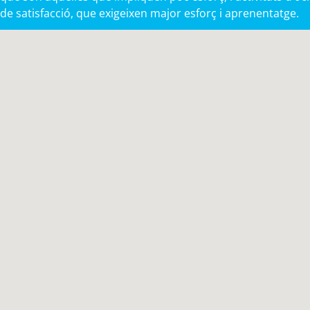
de satisfacció, que exigeixen major esforç i aprenentatge.