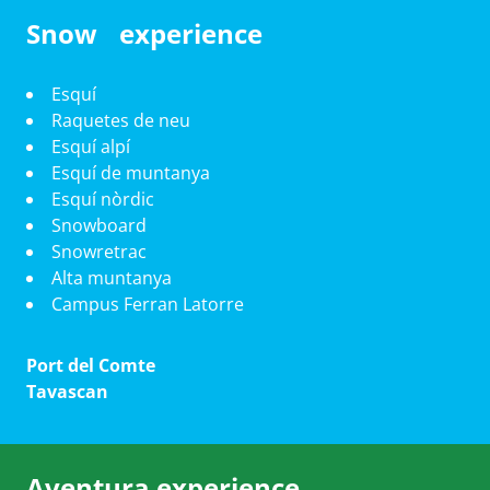
Snow experience
Esquí
Raquetes de neu
Esquí alpí
Esquí de muntanya
Esquí nòrdic
Snowboard
Snowretrac
Alta muntanya
Campus Ferran Latorre
Port del Comte
Tavascan
Aventura experience