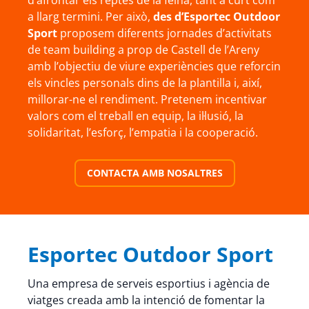
d’afrontar els reptes de la feina, tant a curt com
a llarg termini. Per això,
des d’Esportec Outdoor
Sport
proposem diferents jornades d’activitats
de team building a prop de Castell de l’Areny
amb l’objectiu de viure experiències que reforcin
els vincles personals dins de la plantilla i, així,
millorar-ne el rendiment. Pretenem incentivar
valors com el treball en equip, la il·lusió, la
solidaritat, l’esforç, l’empatia i la cooperació.
CONTACTA AMB NOSALTRES
Esportec Outdoor Sport
Una empresa de serveis esportius i agència de
viatges creada amb la intenció de fomentar la