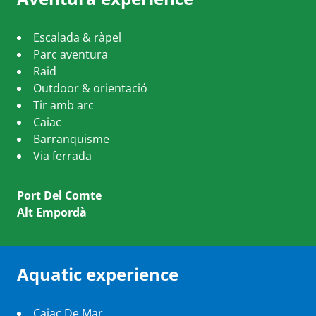
Escalada & ràpel
Parc aventura
Raid
Outdoor & orientació
Tir amb arc
Caiac
Barranquisme
Via ferrada
Port Del Comte
Alt Empordà
Aquatic experience
Caiac De Mar