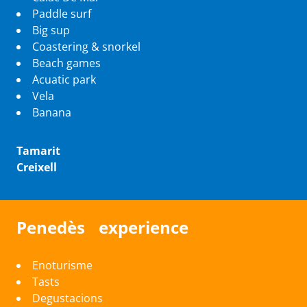
Paddle surf
Big sup
Coastering & snorkel
Beach games
Acuatic park
Vela
Banana
Tamarit
Creixell
Penedès experience
Enoturisme
Tasts
Degustacions