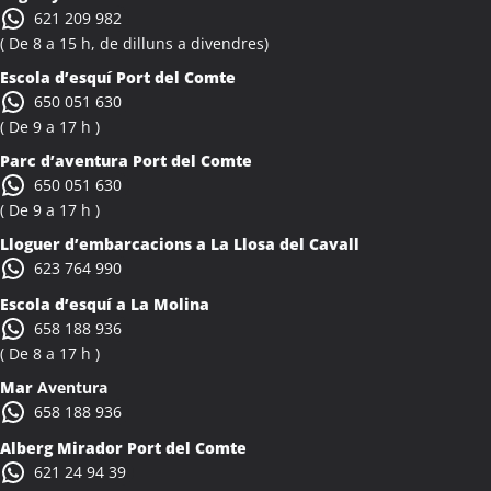
621 209 982
( De 8 a 15 h, de dilluns a divendres)
Escola d’esquí Port del Comte
650 051 630
( De 9 a 17 h )
Parc d’aventura Port del Comte
650 051 630
( De 9 a 17 h )
Lloguer d’embarcacions a La Llosa del Cavall
623 764 990
Escola d’esquí a La Molina
658 188 936
( De 8 a 17 h )
Mar
Aventura
658 188 936
Alberg Mirador Port del Comte
621 24 94 39