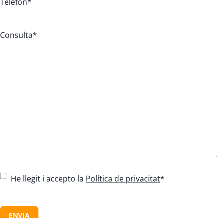
Telèfon
*
Consulta
*
C
He llegit i accepto la
Política de privacitat
*
o
n
C
s
A