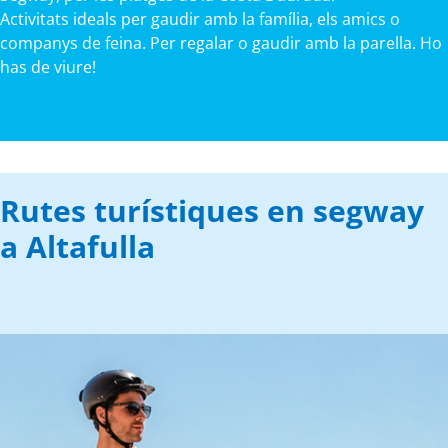
Activitats ideals per gaudir amb la família, els amics o
companys de feina. Per regalar o gaudir amb la parella. Ho
has de viure!
Rutes turístiques en segway
a Altafulla