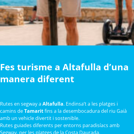
Fes turisme a Altafulla d’una
manera diferent
Rutes en segway a
Altafulla
. Endinsa’t a les platges i
camins de
Tamarit
fins a la desembocadura del riu Gaià
amb un vehicle divertit i sostenible.
Rutes guiades diferents per entorns paradisíacs amb
Segway, per les platges de la Costa Daurada.