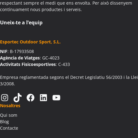
respectant sempre el medi que ens envolta. Per això dissenyem
contínuament nous productes i serveis.
Uneix-te a l’equip
Esportec Outdoor Sport, S.L.
NIF
: B-17933508
Agència de Viatges
: GC-4023
Activitats Fisicoesportives
: C-433
Empresa reglamentada segons el Decret Legislatiu 56/2003 i la Llei
3/2008.
Instagram
TikTok
Facebook
LinkedIn
YouTube
Nosaltres
Qui som
Blog
Contacte