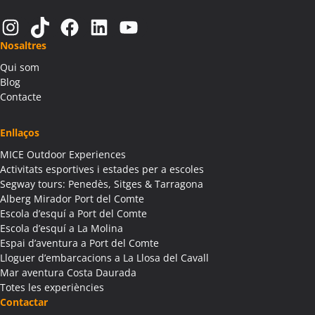
Activitats Teambuilding Empreses Alàs i Cerc
Instagram
TikTok
Facebook
LinkedIn
YouTube
Activitats Família Amics Alàs i Cerc
Nosaltres
Colònies Escolars Alàs i Cerc
Qui som
Activitats Teambuilding Empreses Albagés
Blog
Activitats Família Amics Albagés
Contacte
Colònies Escolars Albagés
Activitats Teambuilding Empreses Albanyà
Enllaços
Activitats Família Amics Albanyà
MICE Outdoor Experiences
Colònies Escolars Albanyà
Activitats esportives i estades per a escoles
Activitats Teambuilding Empreses Albatàrrec
Segway tours: Penedès, Sitges & Tarragona
Alberg Mirador Port del Comte
Activitats Família Amics Albatàrrec
Escola d’esquí a Port del Comte
Colònies Escolars Albatàrrec
Escola d’esquí a La Molina
Activitats Teambuilding Empreses Albesa
Espai d’aventura a Port del Comte
Activitats Família Amics Albesa
Lloguer d’embarcacions a La Llosa del Cavall
Colònies Escolars Albesa
Mar aventura Costa Daurada
Totes les experiències
Activitats Teambuilding Empreses Albi
Contactar
Activitats Família Amics Albi