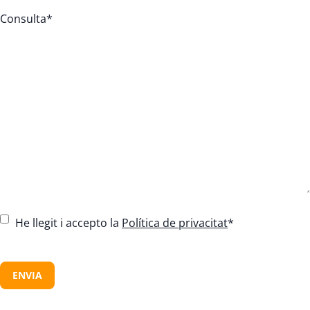
Consulta
*
C
He llegit i accepto la
Política de privacitat
*
o
n
C
s
A
e
P
n
T