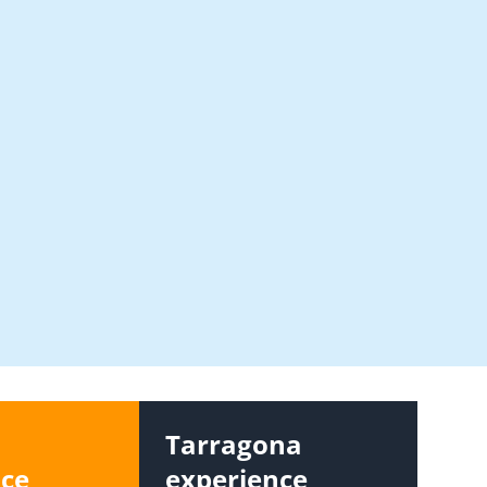
s
Tarragona
nce
experience