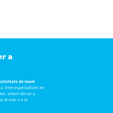
er a
activitats de team
a. Som especialistes en
ortec, volem donar a
ui al mar o a la