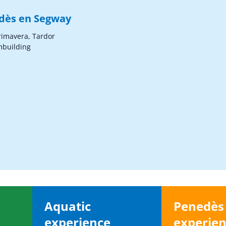
edès en Segway
Primavera, Tardor
mbuilding
Aquatic
Penedè
experience
experie