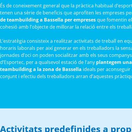
És de coneixement general que la pràctica habitual d’esports
tenen una sèrie de beneficis que aprofiten les empreses p
de teambuilding a Bassella per empreses
que fomentin el 
cohesió amb l’objecte de millorar la relació entre els trebal
L’estratègia consisteix a realitzar activitats de treball en eq
horaris laborals per així generar en els treballadors la sens
jornades d’oci on poden socialitzar amb els seus companys
d’Esportec, per a qualsevol estació de l’any
plantegem una 
teambuilding a la zona de Bassella
ideals per aconseguir 
conjunt i efectiu dels treballadors arran d’aquestes pràctiq
Activitats predefinides a pro