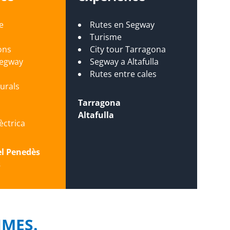
e
Rutes en Segway
Turisme
ons
City tour Tarragona
Segway
Segway a Altafulla
s
Rutes entre cales
turals
Tarragona
Altafulla
lèctrica
el Penedès
s
PIMES.