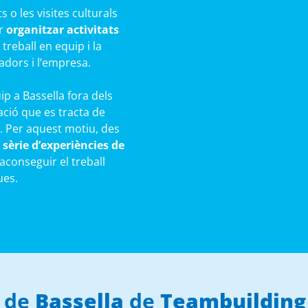
 o les visites culturals
er
organitzar activitats
treball en equip i la
ladors i l’empresa.
uip a Bassella fora dels
ació que es tracta de
. Per aquest motiu, des
sèrie d’experiències de
aconseguir el treball
ues.
p de
Bassella
de
Teambuilding