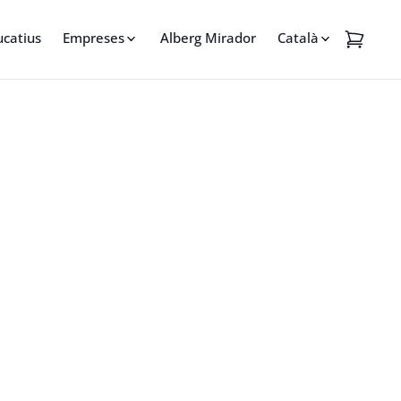
ucatius
Empreses
Alberg Mirador
Català