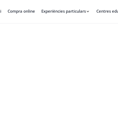
i
Compra online
Experiències particulars
Centres ed