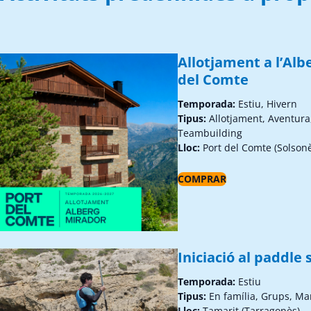
Allotjament a l’Alb
del Comte
Temporada:
Estiu, Hivern
Tipus:
Allotjament, Aventura
Teambuilding
Lloc:
Port del Comte (Solson
COMPRAR
Iniciació al paddle 
Temporada:
Estiu
Tipus:
En família, Grups, Ma
Lloc:
Tamarit (Tarragonès)