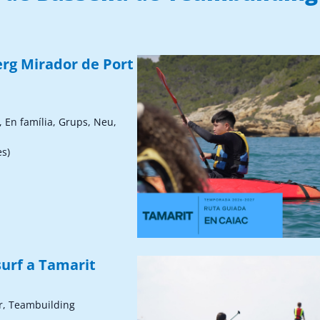
erg Mirador de Port
, En família, Grups, Neu,
ès)
surf a Tamarit
r, Teambuilding