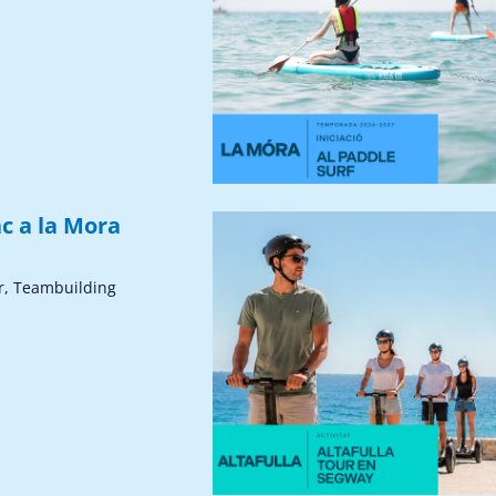
c a la Mora
r, Teambuilding