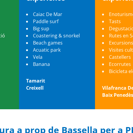
Caiac De Mar
Enoturism
Paddle surf
Tasts
Big sup
Degustaci
ció
Coastering & snorkel
Rutes en 
Beach games
Excursion
Acuatic park
Visites cul
Vela
Castellers
Banana
Ecorrutes
Bicicleta e
Tamarit
Creixell
Vilafranca D
Baix Penedè
tura a prop de Bassella per a 