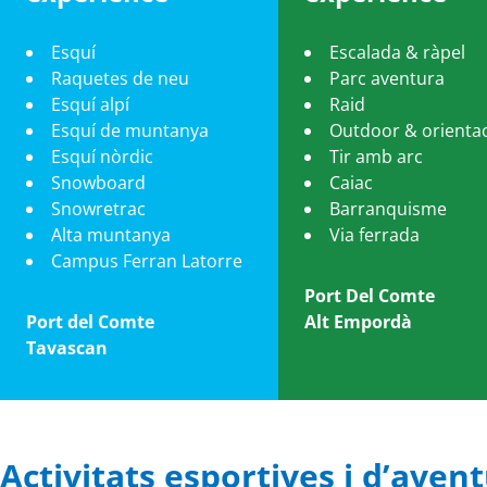
Esquí
Escalada & ràpel
Raquetes de neu
Parc aventura
Esquí alpí
Raid
Esquí de muntanya
Outdoor & orienta
Esquí nòrdic
Tir amb arc
Snowboard
Caiac
Snowretrac
Barranquisme
Alta muntanya
Via ferrada
Campus Ferran Latorre
Port Del Comte
Port del Comte
Alt Empordà
Tavascan
Activitats esportives i d’aven