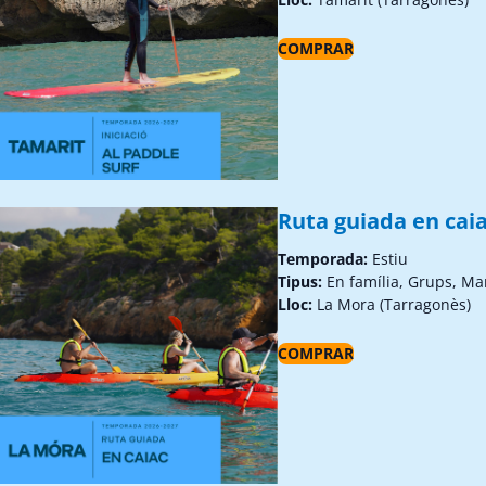
COMPRAR
Ruta guiada en caia
Temporada:
Estiu
Tipus:
En família, Grups, Ma
Lloc:
La Mora (Tarragonès)
COMPRAR