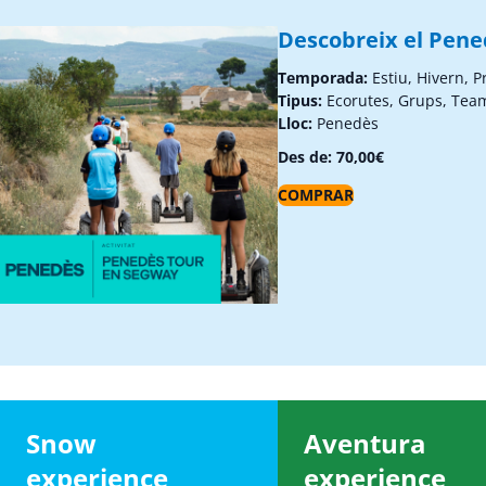
Descobreix el Pen
Temporada:
Estiu, Hivern, 
Tipus:
Ecorutes, Grups, Tea
Lloc:
Penedès
Des de:
70,00
€
COMPRAR
Snow
Aventura
experience
experience