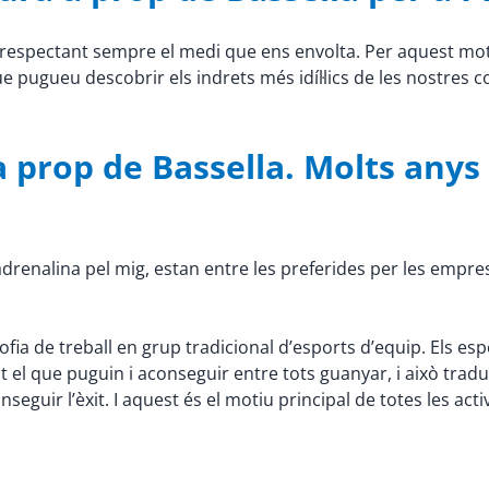
s, respectant sempre el medi que ens envolta. Per aquest m
que pugueu descobrir els indrets més idíl·lics de les nostres 
 prop de Bassella. Molts anys
ta adrenalina pel mig, estan entre les preferides per les empre
osofia de treball en grup tradicional d’esports d’equip. Els e
ot el que puguin i aconseguir entre tots guanyar, i això tra
seguir l’èxit. I aquest és el motiu principal de totes les act