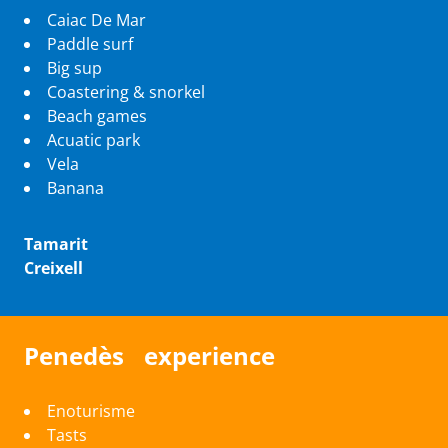
Caiac De Mar
Paddle surf
Big sup
Coastering & snorkel
Beach games
Acuatic park
Vela
Banana
Tamarit
Creixell
Penedès experience
Enoturisme
Tasts