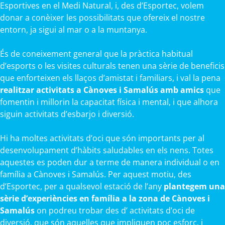
Esportives en el Medi Natural, i, des d’Esportec, volem
donar a conèixer les possibilitats que ofereix el nostre
entorn, ja sigui al mar o a la muntanya.
És de coneixement general que la pràctica habitual
d’esports o les visites culturals tenen una sèrie de beneficis
que enforteixen els llaços d’amistat i familiars, i val la pena
realitzar activitats a Cànoves i Samalús amb amics
que
fomentin i millorin la capacitat física i mental, i que alhora
siguin activitats d’esbarjo i diversió.
Hi ha moltes activitats d’oci que són importants per al
desenvolupament d’hàbits saludables en els nens. Totes
aquestes es poden dur a terme de manera individual o en
família a Cànoves i Samalús. Per aquest motiu, des
d’Esportec, per a qualsevol estació de l’any
plantegem una
sèrie d’experiències en família a la zona de Cànoves i
Samalús
on podreu trobar des d’ activitats d’oci de
diversió, que són aquelles que impliquen poc esforç, i