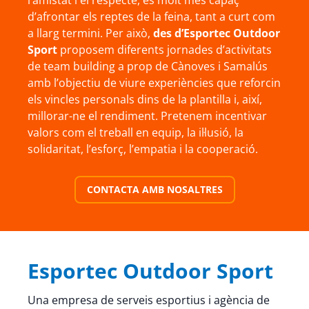
l’amistat i el respecte, és molt més capaç
d’afrontar els reptes de la feina, tant a curt com
a llarg termini. Per això,
des d’Esportec Outdoor
Sport
proposem diferents jornades d’activitats
de team building a prop de Cànoves i Samalús
amb l’objectiu de viure experiències que reforcin
els vincles personals dins de la plantilla i, així,
millorar-ne el rendiment. Pretenem incentivar
valors com el treball en equip, la il·lusió, la
solidaritat, l’esforç, l’empatia i la cooperació.
CONTACTA AMB NOSALTRES
Esportec Outdoor Sport
Una empresa de serveis esportius i agència de