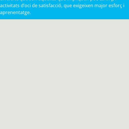
activitats d’oci de satisfacció, que exigeixen major esforç i
aprenentatge.