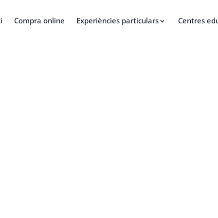
i
Compra online
Experiències particulars
Centres ed