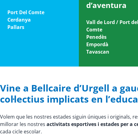
d’aventura
Port Del Comte
Cerdanya
Vall de Lord / Port de
Pallars
Comte
Penedès
Empordà
Tavascan
Vine a Bellcaire d’Urgell a gau
col·lectius implicats en l’educa
Volem que les nostres estades siguin úniques i originals, r
millorar les nostres
activitats esportives i estades per a 
cada cicle escolar.