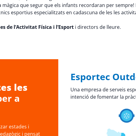
a màgica que segur que els infants recordaran per sempre! P
cnics esportius especialitzats en cadascuna de les les activit
s de l’Activitat Física i l’Esport
i directors de lleure.
Esportec Outd
es les
Una empresa de serveis espo
er a
intenció de fomentar la pràct
ar estades i
pedagògic i pensat