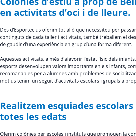
Colònies d’estiu a prop de Be
en activitats d’oci i de lleure.
Des d’Esportec us oferim tot allò que necessiteu per passar 
continguts de cada taller i activitats, també treballem el
de gaudir d’una experiència en grup d’una forma diferent.
Aquestes activitats, a més d’afavorir l’estat físic dels infants,
esports desenvolupen valors importants en els infants, com la 
recomanables per a alumnes amb problemes de socialitzaci
motius tenim un seguit d’activitats escolars i grupals a pro
Realitzem esquiades escolars a
totes les edats
Oferim colònies per escoles i instituts que promouen la conv