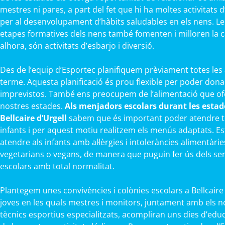
mestres ni pares, a part del fet que hi ha moltes activitats
per al desenvolupament d’hàbits saludables en els nens. Le
etapes formatives dels nens també fomenten i milloren la cap
alhora, són activitats d’esbarjo i diversió.
Des de l’equip d’Esportec planifiquem prèviament totes les 
terme. Aquesta planificació és prou flexible per poder dona
imprevistos. També ens preocupem de l’alimentació que ofe
nostres estades.
Als menjadors escolars durant les estade
Bellcaire d’Urgell
sabem que és important poder atendre tot
infants i per aquest motiu realitzem els menús adaptats. 
atendre als infants amb al·lèrgies i intoleràncies alimentàrie
vegetarians o vegans, de manera que puguin fer ús dels se
escolars amb total normalitat.
Plantegem unes convivències i colònies escolars a Bellcaire d
joves en les quals mestres i monitors, juntament amb els 
tècnics esportius especialitzats, acompliran uns dies d’edu