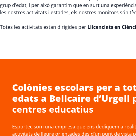
grup d’edat, i per això garantim que en surt una experiènci
les nostres activitats i estades, els nostres monitors són tè
Totes les activitats estan dirigides per
Llicenciats en Cièncie
Colònies escolars
per a tot
edats a
Bellcaire d’Urgell
p
centres educatius
Esportec som una empresa que ens dediquem a realitz
activitats de lleure orientades des d’un punt de vista 