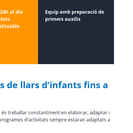
24h al dia
Equip amb preparació de
ulats
primers auxilis
litzable
 de llars d’infants fins a
t és treballar constantment en elaborar, adaptar i
 programes d’activitats sempre estaran adaptats a