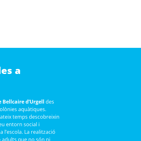
les a
 Bellcaire d’Urgell
des
 colònies aquàtiques.
mateix temps descobreixin
eu entorn social i
l’escola. La realització
b adults que no són ni