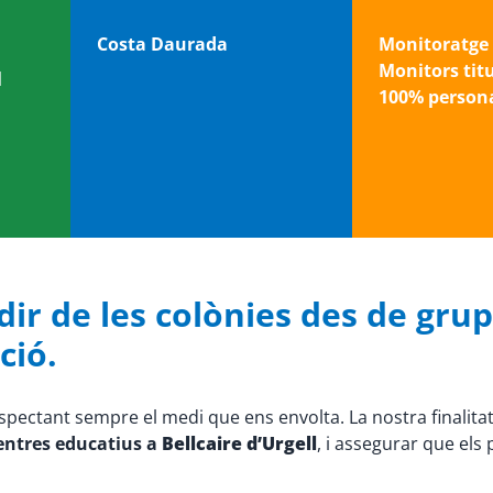
Costa Daurada
Monitoratge 
Monitors tit
l
100% persona
dir de les colònies des de grups
ció.
espectant sempre el medi que ens envolta. La nostra finalita
centres educatius a
Bellcaire d’Urgell
, i assegurar que els