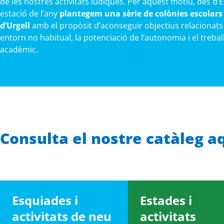
de les nostres activitats lúdiques. Per aquest motiu, des d’
estació de l’any
plantegem una sèrie de colònies escolars 
d’Urgell
amb el propòsit d’aconseguir objectius relacionats
entorn no habitual, la potenciació de l’autonomia i el treba
acadèmic.
Consulta el nostre catàleg a
Esquiades i
Estades i
activitats de neu
activitats