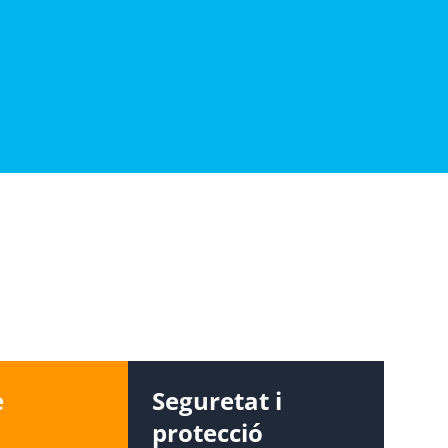
e
Seguretat i
protecció