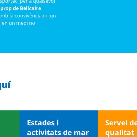
Esportec, per a qualsevol
prop de Bellcaire
 mb la convivència en un
ll en un medi no
quí
Estades i
Servei d
activitats de mar
qualitat