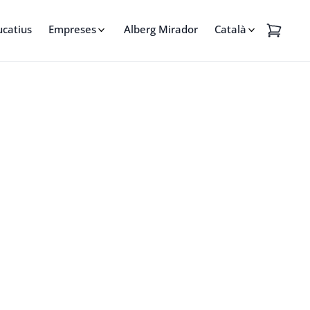
ucatius
Empreses
Alberg Mirador
Català